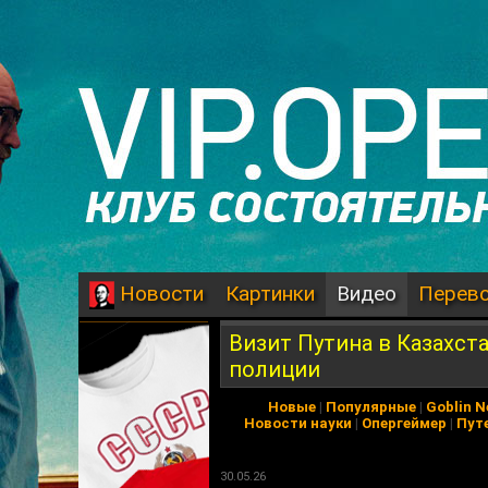
Картинки
Видео
Перев
Новости
Визит Путина в Казахст
полиции
Новые
|
Популярные
|
Goblin 
Новости науки
|
Опергеймер
|
Пут
30.05.26