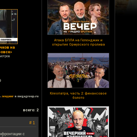
Атака БПЛА на Геленджик и
открытие Ормузского пролива
чков на
ровск»
мотров
9
Клеопатра, часть 2: финансовое
ь
лендинг
в megagroup.ru
болото
всего: 2
# 1
нфронтации с