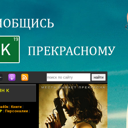
ян к
а40к
|
Книги
|
АР
|
Персоналии
|