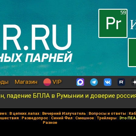
оды
Магазин
VIP
ан, падение БПЛА в Румынии и доверие росси
News
|
В цепких лапах
|
Вечерний Излучатель
|
Вопросы и ответы
|
Каб
ешествия
|
Разведопрос
|
Синий Фил
|
Смешное
|
Трейлеры
|
Это ПЕ
Разное