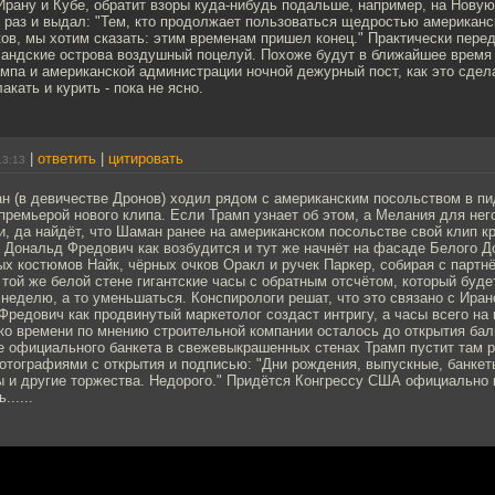
рану и Кубе, обратит взоры куда-нибудь подальше, например, на Новую
к раз и выдал: "Тем, кто продолжает пользоваться щедростью американс
ов, мы хотим сказать: этим временам пришел конец." Практически пере
ландские острова воздушный поцелуй. Похоже будут в ближайшее время 
мпа и американской администрации ночной дежурный пост, как это сдел
акать и курить - пока не ясно.
|
ответить
|
цитировать
13:13
н (в девичестве Дронов) ходил рядом с американским посольством в пи
премьерой нового клипа. Если Трамп узнает об этом, а Мелания для нег
и, да найдёт, что Шаман ранее на американском посольстве свой клип кр
 Дональд Фредович как возбудится и тут же начнёт на фасаде Белого Д
х костюмов Найк, чёрных очков Оракл и ручек Паркер, собирая с партн
 той же белой стене гигантские часы с обратным отсчётом, который буде
а неделю, а то уменьшаться. Конспирологи решат, что это связано с Иран
Фредович как продвинутый маркетолог создаст интригу, а часы всего на 
ько времени по мнению строительной компании осталось до открытия ба
е официального банкета в свежевыкрашенных стенах Трамп пустит там 
отографиями с открытия и подписью: "Дни рождения, выпускные, банкет
 и другие торжества. Недорого." Придётся Конгрессу США официально 
.....