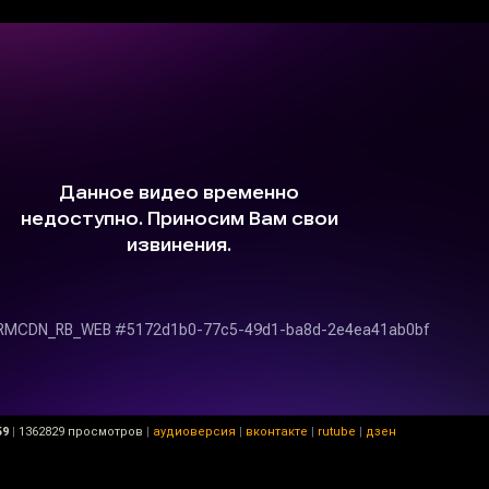
59
|
1362829 просмотров
|
аудиоверсия
|
вконтакте
|
rutube
|
дзен