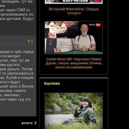
 Зеландию, тут же
ких
Вечерний Излучатель: Сердца
дал через СМИ от
четырех
организовывать по
али датчане. Будут
# 2
джаке и тряс перед
о посмотрит
Goblin News 205: террорист Павел
утил, ему тут же
Дуров, смерть академика Зезина,
ома крутить
масло из канализации
ёров деньги. Потом
т то увеличиваться
ом, Кубой и концом
всего будут
Картинки
льной залы в Белом
рекламу самого
ы, именины,
или через суд эту
всего: 2