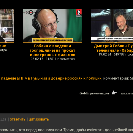
ине
Гоблин о введении
Дмитрий Гоблин Пу
отра
госпошлины на прокат
телеканале «Хаба
иностранных фильмов
19.02.24 519787 прос
03.02.17 118511 просмотров
, падение БПЛА в Румынии и доверие россиян к полиции
, комментарии: 5
Goblin рекомендует
заказат
|
ответить
|
цитировать
11:38
напомнить, что перед полнолунием Трамп, дабы избежать дальнейшей ко