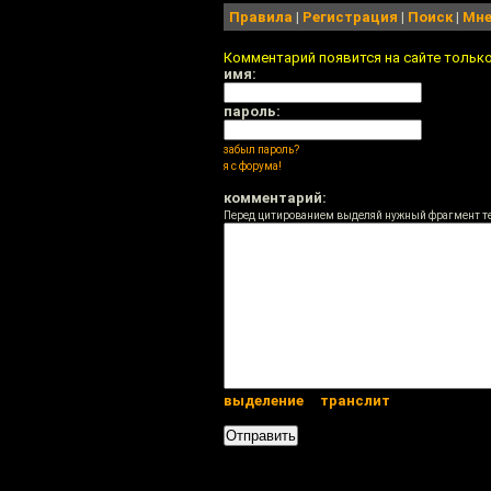
Правила
|
Регистрация
|
Поиск
|
Мне
Комментарий появится на сайте тольк
имя:
пароль:
забыл пароль?
я с форума!
комментарий:
Перед цитированием выделяй нужный фрагмент т
выделение
транслит