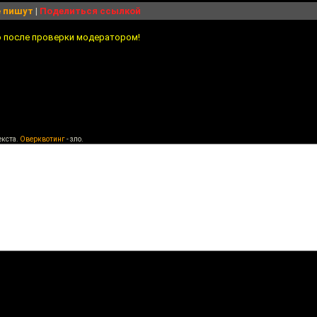
 пишут
|
Поделиться ссылкой
о после проверки модератором!
екста.
Оверквотинг
- зло.