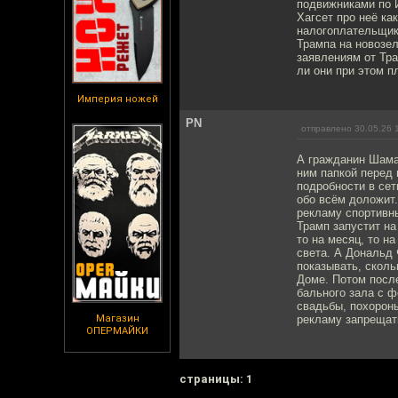
подвижниками по И
Хагсет про неё ка
налогоплательщик
Трампа на новозе
заявлениям от Тра
ли они при этом пл
Империя ножей
PN
отправлено 30.05.26 
А гражданин Шама
ним папкой перед 
подробности в сет
обо всём доложит.
рекламу спортивны
Трамп запустит на
то на месяц, то н
света. А Дональд 
показывать, скол
Доме. Потом посл
бального зала с ф
свадьбы, похороны
Магазин
рекламу запрещать.
ОПЕРМАЙКИ
cтраницы: 1