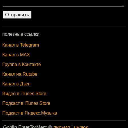
полезные ссылки
Канал в Telegram
Канал в MAX
Группа в Контакте
Канал на Rutube
Канал в Дзен
Видео в iTunes Store
Подкаст в iTunes Store
Подкаст в Яндекс.Музыка
Goblin EnterTorMent ©
письмо
|
цурюк