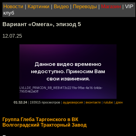
Новости
|
Картинки
|
Видео
|
Переводы
|
Магазин
|
VIP
клуб
Вариант «Омега», эпизод 5
12.07.25
01:32:24
|
193915 просмотров
|
аудиоверсия
|
вконтакте
|
rutube
|
дзен
Группа Глеба Таргонского в ВК
Волгоградский Тракторный Завод