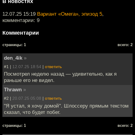
В новостях
12.07.25 15:19
Вариант «Омега», эпизод 5
,
комментарии: 9
Комментарии
cтраницы: 1
всего: 2
den_4ik
»
#1 |
12.07.25 18:54
|
ответить
Посмотрел неделю назад — удивительно, как я
раньше его не видел.
Thrawn
»
#2 |
20.07.25 05:08
|
ответить
"Я устал, я хочу домой". Шлоссеру прямым текстом
сказал, что будет побег.
cтраницы: 1
всего: 2