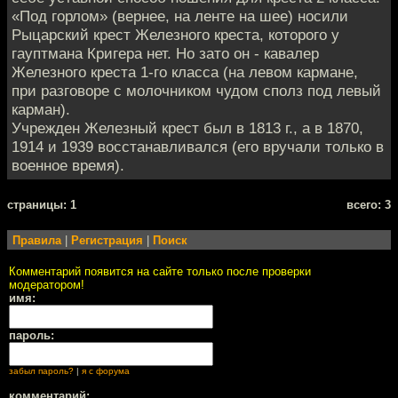
«Под горлом» (вернее, на ленте на шее) носили
Рыцарский крест Железного креста, которого у
гауптмана Кригера нет. Но зато он - кавалер
Железного креста 1-го класса (на левом кармане,
при разговоре с молочником чудом сполз под левый
карман).
Учрежден Железный крест был в 1813 г., а в 1870,
1914 и 1939 восстанавливался (его вручали только в
военное время).
cтраницы: 1
всего: 3
Правила
|
Регистрация
|
Поиск
Комментарий появится на сайте только после проверки
модератором!
имя:
пароль:
забыл пароль?
|
я с форума
комментарий: