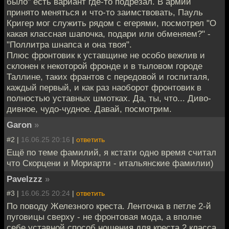
было" есть вариант где-то подрезал. В армии
принято меняться и что-то заимствовать, Пауль
Кригер мог служить рядом с егерями, посмотрел "О
какая классная шапочка, подари или обменяем?" -
"Поллитра шнапса и она твоя".
Плюс фронтовик к уставщине не особо вежлив и
склонен к некоторой фронде и в тыловом городе
Таллине, таких франтов с передовой и госпиталя,
каждый первый, и как раз наоборот фронтовик в
полностью уставных шмотках. Да, ты, что... Диво-
дивное, чудо-чудное. Давай, посмотрим.
Garon
»
#2 |
16.06.25 20:16
|
ответить
Ещё по теме фамилий, я кстати одно время считал
что Скорцени и Мориарти - итальянские фамилии)
Pavelzzz
»
#3 |
16.06.25 20:24
|
ответить
По поводу Железного креста. Ленточка в петле 2-й
пуговицы сверху - не фронтовая мода, а вполне
себе уставной способ ношения для креста 2 класса.