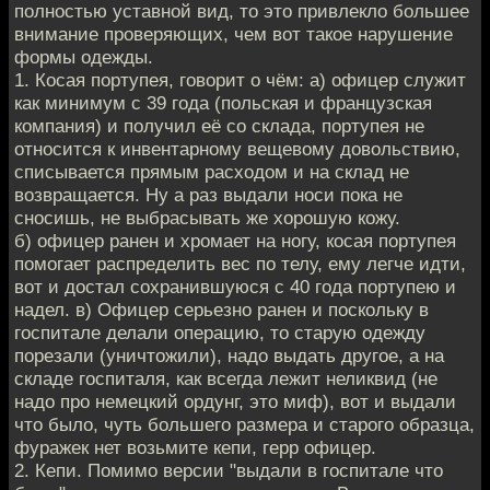
полностью уставной вид, то это привлекло большее
внимание проверяющих, чем вот такое нарушение
формы одежды.
1. Косая портупея, говорит о чём: а) офицер служит
как минимум с 39 года (польская и французская
компания) и получил её со склада, портупея не
относится к инвентарному вещевому довольствию,
списывается прямым расходом и на склад не
возвращается. Ну а раз выдали носи пока не
сносишь, не выбрасывать же хорошую кожу.
б) офицер ранен и хромает на ногу, косая портупея
помогает распределить вес по телу, ему легче идти,
вот и достал сохранившуюся с 40 года портупею и
надел. в) Офицер серьезно ранен и поскольку в
госпитале делали операцию, то старую одежду
порезали (уничтожили), надо выдать другое, а на
складе госпиталя, как всегда лежит неликвид (не
надо про немецкий ордунг, это миф), вот и выдали
что было, чуть большего размера и старого образца,
фуражек нет возьмите кепи, герр офицер.
2. Кепи. Помимо версии "выдали в госпитале что