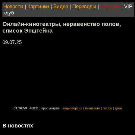
Новости
|
Картинки
|
Видео
|
Переводы
|
Магазин
|
VIP
клуб
Онлайн-кинотеатры, неравенство полов,
список Эпштейна
09.07.25
01:36:59
|
488315 просмотров
|
аудиоверсия
|
вконтакте
|
rutube
|
дзен
В новостях