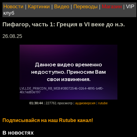
Новости
|
Картинки
|
Видео
|
Переводы
|
Магазин
|
VIP
клуб
Пифагор, часть 1: Греция в VI веке до н.э.
26.08.25
01:30:44
|
227761 просмотр
|
аудиоверсия
|
rutube
Подписывайся на наш Rutube канал!
В новостях