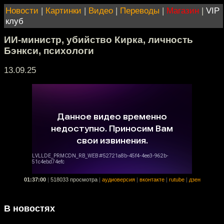
Новости
|
Картинки
|
Видео
|
Переводы
|
Магазин
|
VIP
клуб
ИИ-министр, убийство Кирка, личность
Бэнкси, психологи
13.09.25
01:37:00
|
518033 просмотра
|
аудиоверсия
|
вконтакте
|
rutube
|
дзен
В новостях