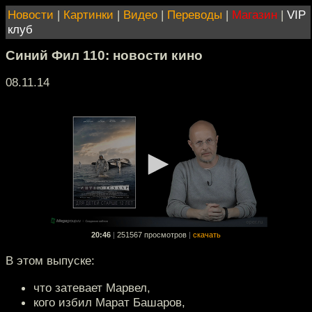
Новости
|
Картинки
|
Видео
|
Переводы
|
Магазин
|
VIP
клуб
Синий Фил 110: новости кино
08.11.14
20:46
|
251567 просмотров
|
скачать
В этом выпуске:
что затевает Марвел,
кого избил Марат Башаров,