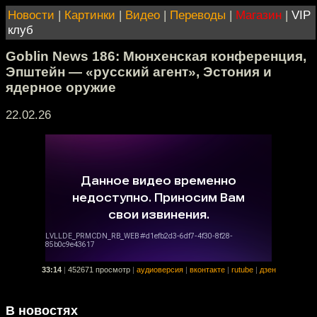
Новости
|
Картинки
|
Видео
|
Переводы
|
Магазин
|
VIP
клуб
Goblin News 186: Мюнхенская конференция,
Эпштейн — «русский агент», Эстония и
ядерное оружие
22.02.26
33:14
|
452671 просмотр
|
аудиоверсия
|
вконтакте
|
rutube
|
дзен
В новостях