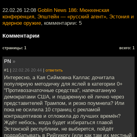
22.02.26 12:08
Goblin News 186: Мюнхенская
конференция, Эпштейн — «русский агент», Эстония и
ядерное оружие
, комментарии: 5
Комментарии
cтраницы: 1
всего: 1
PN
»
#1 |
22.02.26 20:44
|
ответить
Интересно, а Кая Сиймовна Каллас дочитала
популярную методичку для яслей в категории 0+
"Противозачаточные средства", напечатанную
демократами США, и подаренную ей лично через
представителей Трампом, и резко поумнела? Или
пока не осилила 10 страниц с рекламой
контрацептивов и отложила до лучших времён?
Ждёт небось, когда будет избираться главой
Эстонской республики, не выберется, пойдёт
подрабатывать в Рийгикогу (или как там их местный