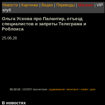
Новости
|
Картинки
|
Видео
|
Переводы
|
Магазин
|
VIP
клуб
Ольга Ускова про Палантир, отъезд
специалистов и запреты Телеграма и
Роблокса
25.06.26
01:12:13
|
1022837 просмотров
|
аудиоверсия
|
вконтакте
|
rutube
|
дзен
В новостях