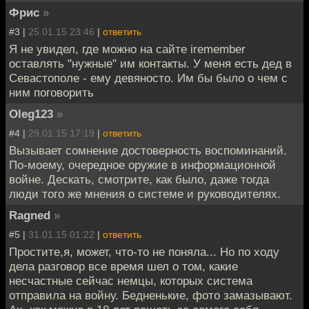
Фрис
»
#3 |
25.01.15 23:46
|
ответить
Я не увидел, где можно на сайте iremember
оставлять "нужные" им контакты. У меня есть дед в
Севастополе - ему девяносто. Им бы было о чем с
ним поговорить
Oleg123
»
#4 |
29.01.15 17:19
|
ответить
Вызывает сомнение достоверность воспоминаний.
По-моему, очередное оружие в информационной
войне. Дескать, смотрите, как было, даже тогда
люди того же мнения о системе и руководителях.
Ragned
»
#5 |
31.01.15 01:22
|
ответить
Простите,я, может, что-то не поняла... Но по ходу
дела разговор все время шел о том, какие
несчастные сейчас немцы, которых система
отправила на войну. Бедненькие, фото замазывают.