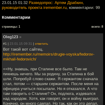
23.01.15 01:32
Разведопрос: Артем Драбкин,
руководитель проекта iremember.ru
, комментарии: 99
Комментарии
cтраницы: 1
всего: 8
Oleg123
»
#1 |
23.01.15 09:31
|
ответить
Вот такой вот сайтец.
http://iremember.ru/memoirs/drugie-voyska/fedorov-
mikhail-fedorovich/
<<Ну, знаешь, при Сталине все было. Там не
пикнешь ничего. Мы за родину, за Сталина в бой
шли. Попробуй слово скажи. Я сержантом сначала
стал, потом — старшим сержантом. После меня на
офицера учиться посылали. Но я отказался. А что
там говорить о Сталине? Он, подлюга, издевался
над народом. Хотя, как говорят, он и войну выиграл.
Конечно, он много сделал. Но так, как он это делал,