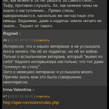
Ах, как можно в 18 лет решать за самого себя...
Тьфу, противно слушать. Ах, как нижние чины не
знали о наступлении... Прямо слезы
наворачиваются, насколько же несчастные эти
немцы. Бедняжки, даже о наделах земли ничего не
знали... Тошнит от такого.
Ragned
»
#6 |
31.01.15 02:18
|
ответить
Интересно, что о наших ветеранах я не услышала
почти ничего. Ни об их подвигах, ни об их войне.
Только о вспыльчивом ветеране, который "вывел из
себя" бедного интервьюера настолько, что тот даже
"хлопнул по столу".
Зато о немецких ветеранах я услышала много.
Причем знать мне это было совершенно
неинтересно.
Irina-Valentina
»
#7 |
03.02.15 10:45
|
ответить
http://oper.ru/visitors/rules.php