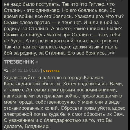
не надо было поступать. Так что что Гитлер, что
Сталин, - это одинаково. Но его боялись все. Во
время войны все его боялись. Уважали его. Что ты?
Скажи слово против — и тебя нет. И шли в бой за
родину, за Сталина. А знаете, какие шпионы были?
Скажи что-нибудь матом про Сталина — все, тебя
не будет. А после и родителей твоих расстреляют.
Так что нам оставалось одно: держи язык и иди в
бой за родину, за Сталина. Его все боялись...>>
TPE3BEHHIK
»
#2 |
24.01.15 01:05
|
ответить
Здравствуйте, я работаю в городе Каражал
Карагандинской области. Хотел поделиться с Вами,
а также с Артемом некоторыми воспоминаниями,
написанными ветеранами войны, проживающими в
моем города, собственноручно. У меня они в виде
отсканированных копий. Сбросьте пожалуйста адрес
электронной почты куда бы я смог сбросить их Вам.
С уважением и с благодарностью за то, что Вы
делаете, Владимир.