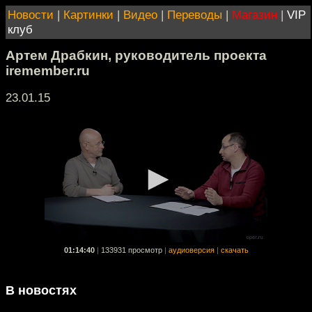
Новости
|
Картинки
|
Видео
|
Переводы
|
Магазин
|
VIP
клуб
Артем Драбкин, руководитель проекта
iremember.ru
23.01.15
01:14:40
|
133931 просмотр
|
аудиоверсия
|
скачать
В новостях