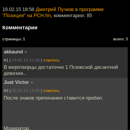
19.02.15 18:56
Дмитрий Пучков в программе
"Позиция" на РСН.fm
, комментарии: 85
Комментарии
cтраницы: 1
всего: 3
akkaund
»
#1 |
19.02.15 21:06
|
ответить
В миротворцы достаточно 1 Псковской десантной
дивизии..
Just Victor
»
#2 |
20.02.15 13:26
|
ответить
После знаков препинания ставится пробел.
Модератор.