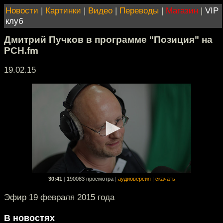
Новости
|
Картинки
|
Видео
|
Переводы
|
Магазин
|
VIP
клуб
Дмитрий Пучков в программе "Позиция" на
РСН.fm
19.02.15
30:41
|
190083 просмотра
|
аудиоверсия
|
скачать
Эфир 19 февраля 2015 года
В новостях