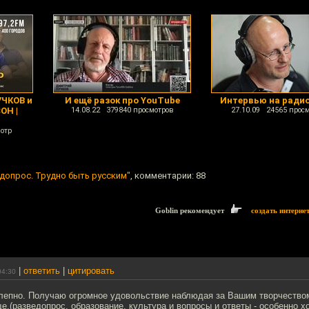
ЧКОВ и
И ещё разок про YouTube
Интервью на радио
ОН |
14.08.22 379840 просмотров
27.10.09 24565 прос
отр
едопрос. Трудно быть русским"
, комментарии: 88
Goblin рекомендует
создать интерне
|
ответить
|
цитировать
04:30
олепно. Получаю огромное удовольствие наблюдая за Вашим творчеств
е.(разведопрос, образование, культура и вопросы и ответы - особенно х