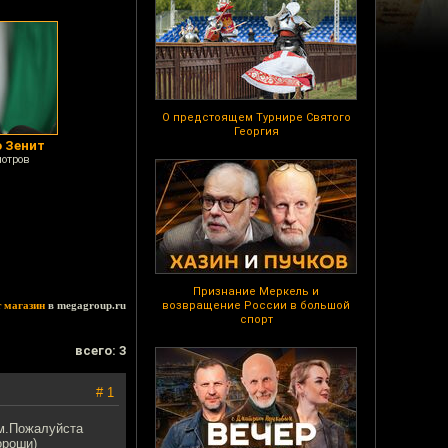
О предстоящем Турнире Святого
Георгия
 Зенит
мотров
Признание Меркель и
т магазин
в megagroup.ru
возвращение России в большой
спорт
всего: 3
# 1
ом.Пожалуйста
ороши)