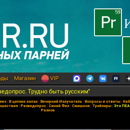
оды
Магазин
VIP
ведопрос. Трудно быть русским"
News
|
В цепких лапах
|
Вечерний Излучатель
|
Вопросы и ответы
|
Каб
ешествия
|
Разведопрос
|
Синий Фил
|
Смешное
|
Трейлеры
|
Это ПЕ
Разное