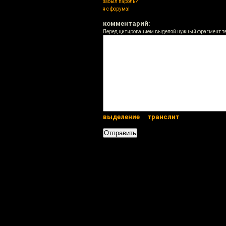
забыл пароль?
я с форума!
комментарий:
Перед цитированием выделяй нужный фрагмент т
выделение
транслит