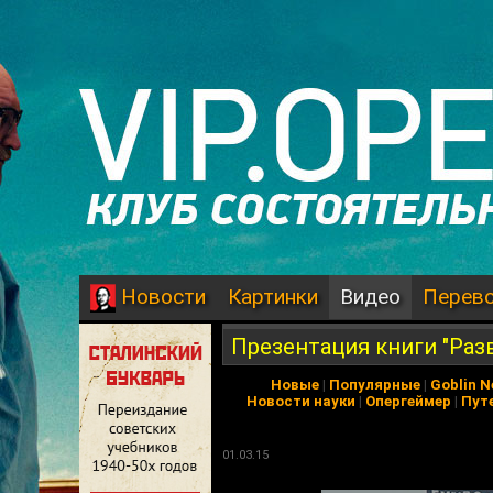
Картинки
Видео
Перев
Новости
Презентация книги "Раз
Новые
|
Популярные
|
Goblin 
Новости науки
|
Опергеймер
|
Пут
01.03.15