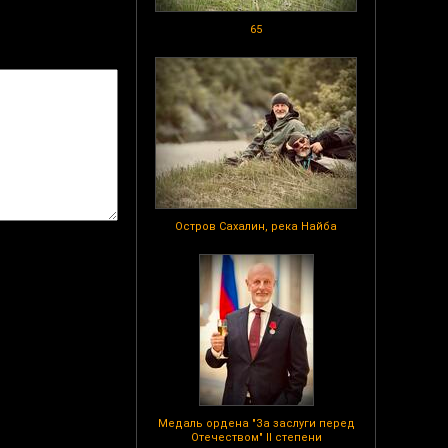
65
Остров Сахалин, река Найба
Медаль ордена "За заслуги перед
Отечеством" II степени