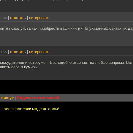
|
ответить
|
цитировать
19:50
жите пожалуйста как приобрести ваши книги? На указанных сайтах их да
|
ответить
|
цитировать
14:55
рассудителен и остроумен. Бесподобно отвечает на любые вопросы. Вот
авить себе в кумиры.
 пишут
|
Поделиться ссылкой
о после проверки модератором!