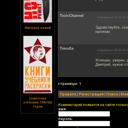
ToxicChannel
отправлено 02.03.15 
Здравствуйте, ска
Империя ножей
наличии.
TimoXa
отправлено 06.03.15 
Успешен, уверен, 
Дмитрий, нужно ст
cтраницы: 1
Правила
|
Регистрация
|
Поиск
|
Мне
Советские
учебники 1940-50х
Комментарий появится на сайте тольк
годов
имя:
пароль: