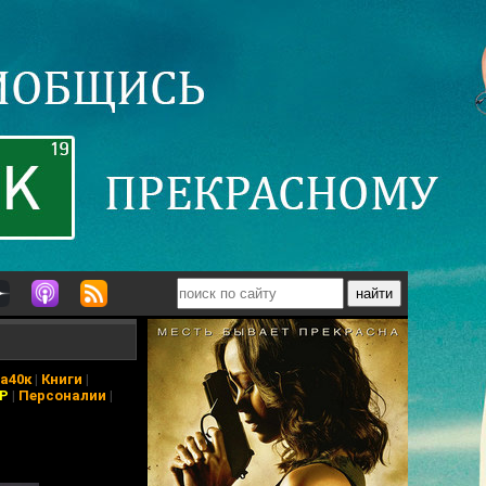
а40к
|
Книги
|
АР
|
Персоналии
|