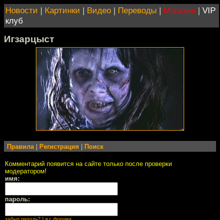
Новости
|
Картинки
|
Видео
|
Переводы
|
Магазин
|
VIP
клуб
Игзарцыст
Правила
|
Регистрация
|
Поиск
Комментарий появится на сайте только после проверки
модератором!
имя:
пароль:
забыл пароль?
|
я с форума