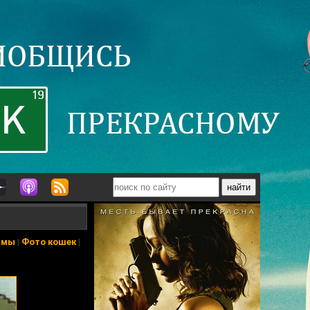
ьмы
|
Фото кошек
|