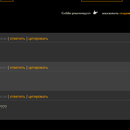
Goblin рекомендует
заказывать
создан
|
ответить
|
цитировать
18:34
|
ответить
|
цитировать
02:07
|
ответить
|
цитировать
02:29
????