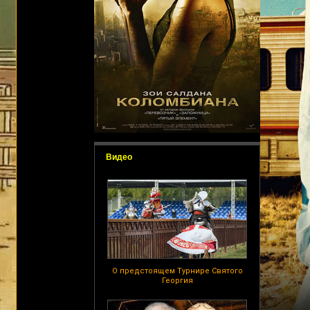
Видео
О предстоящем Турнире Святого
Георгия