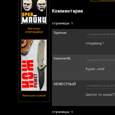
Комментарии
cтраницы: 1
Магазин
ОПЕРМАЙКИ
Spenser
отправлено 08.06.09 
птицеввод !
hammerHL
отправлено 30.06.09 
Курое..люб!
НЕМЕСТНЫЙ
отправлено 14.08.10 
Цеплят то зачем?
Империя ножей
cтраницы: 1