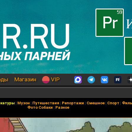
оды
Магазин
VIP
икатуры
|
Музон
|
Путешествия
|
Репортажи
|
Смешное
|
Спорт
|
Фил
Фото Собаки
|
Разное