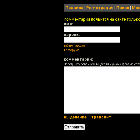
Правила
|
Регистрация
|
Поиск
|
Мне
Комментарий появится на сайте тольк
имя:
пароль:
забыл пароль?
я с форума!
комментарий:
Перед цитированием выделяй нужный фрагмент т
выделение
транслит