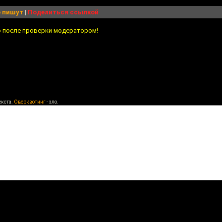
 пишут
|
Поделиться ссылкой
о после проверки модератором!
екста.
Оверквотинг
- зло.