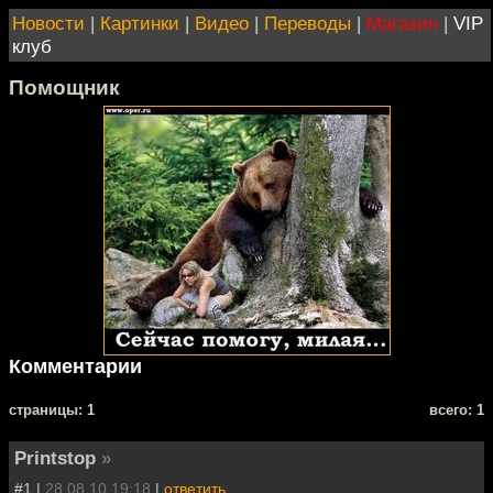
Новости
|
Картинки
|
Видео
|
Переводы
|
Магазин
|
VIP
клуб
Помощник
Комментарии
cтраницы: 1
всего: 1
Printstop
»
#1 |
28.08.10 19:18
|
ответить