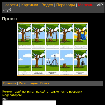
Новости
|
Картинки
|
Видео
|
Переводы
|
Магазин
|
VIP
клуб
Проект
Правила
|
Регистрация
|
Поиск
Комментарий появится на сайте только после проверки
модератором!
имя: