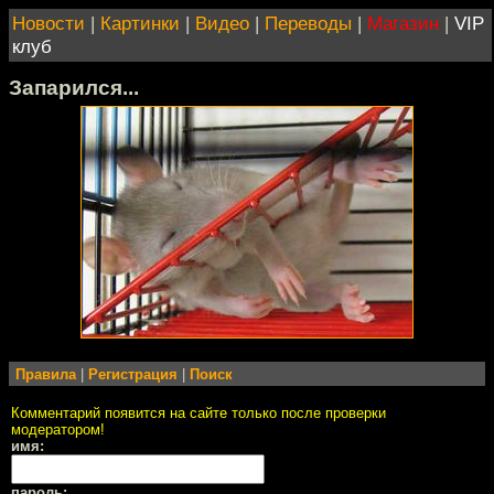
Новости
|
Картинки
|
Видео
|
Переводы
|
Магазин
|
VIP
клуб
Запарился...
Правила
|
Регистрация
|
Поиск
Комментарий появится на сайте только после проверки
модератором!
имя:
пароль: