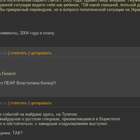
юсь посетителем Вашего сайта с 2001 года, однако пишу впервые. Неуж
данной ситуации ведете себя как ребенок, "Ой какой смешной, больной 
Вы прекрасный переводчик, но в вопросе политической ситуации на Укр
омменты, 2004 года и плачу.
|
ответить
|
цитировать
23:34
 Голого!
то ПЕАР Властелина Колец!!!
|
ответить
|
цитировать
00:05
 событий на майдане здесь, на Тупичке.
 майдаунов о русском спецназе, приземлившемся в Борисполе.
о и обстоятельно, с завидным хладнокровием выступил.
щенки, ТАК?