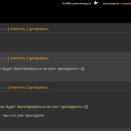
Goblin рекомендует
заказывать
создан
|
ответить
|
цитировать
22:00
|
ответить
|
цитировать
22:00
о будет балотироваться на пост президента =)))
|
ответить
|
цитировать
22:13
вно будет балотироваться на пост президента =)))
 - мы это уже проходили.