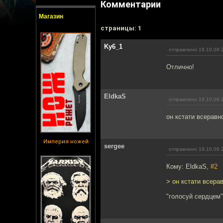
Комментарии
Магазин
cтраницы: 1
Ky6_1
отправлено 19.10.09 
Отлично!
EldkaS
отправлено 19.10.09 
он кстати всеравн
Империя ножей
sergee
отправлено 19.10.09 
Кому: EldkaS,
#2
> он кстати всера
"голосуй сердцем"