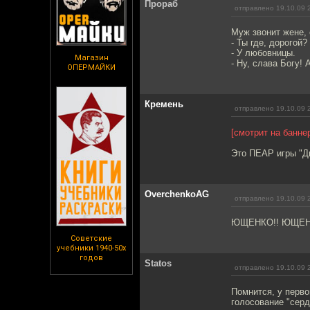
Прораб
отправлено 19.10.09 
Муж звонит жене, 
- Ты где, дорогой?
- У любовницы.
Магазин
- Ну, слава Богу! 
ОПЕРМАЙКИ
Кремень
отправлено 19.10.09 
[смотрит на банне
Это ПЕАР игры "Дв
OverchenkoAG
отправлено 19.10.09 
ЮЩЕНКО!! ЮЩЕН
Советские
учебники 1940-50х
годов
Statos
отправлено 19.10.09 
Помнится, у перво
голосование "серд