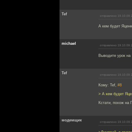
Tef
отправлено 19.10.09 
А кем будет Яценю
michael
отправлено 19.10.09 
Выводите урок на 
Tef
отправлено 19.10.09 
Кому: Tef,
#8
> А кем будет Яце
Кстати, похож на Г
модемщик
отправлено 19.10.09 