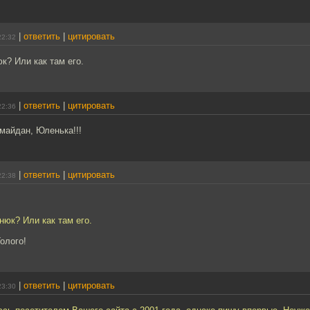
|
ответить
|
цитировать
22:32
к? Или как там его.
|
ответить
|
цитировать
22:36
майдан, Юленька!!!
|
ответить
|
цитировать
22:38
нюк? Или как там его.
олого!
|
ответить
|
цитировать
23:30