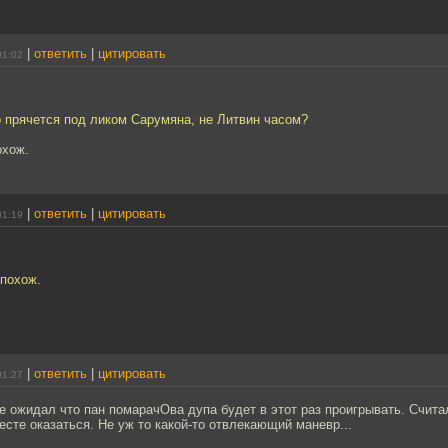
|
ответить
|
цитировать
01:02
о прячется под ликом Сарумяна, не Литвин часом?
охож.
|
ответить
|
цитировать
01:19
 похож.
|
ответить
|
цитировать
01:27
не ожидал что пан помарачОва дупа будет в этот раз проигрывать. Счита
есте оказаться. Не уж то какой-то отвлекающий маневр...