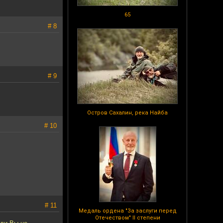
65
# 8
# 9
Остров Сахалин, река Найба
# 10
# 11
Медаль ордена "За заслуги перед
Отечеством" II степени