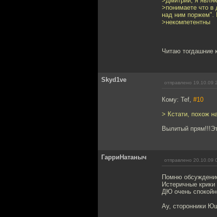
>Дмитрий, я явля
>понимаете что в 
над ним поржем". 
>некомпетентны
Читаю тогдашние к
Skyd1ve
отправлено 19.10.09 
Кому: Tef,
#10
> Кстати, похож на
Вылитый прям!!!Э
ГарриНатаныч
отправлено 20.10.09 
Помню обсуждение
Истеричные крики
ДЮ очень спокойн
Ау, сторонники Ю