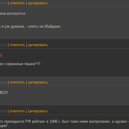
|
ответить
|
цитировать
22:15
она волнуется:
А я уж думала, - опять на Майдане.
|
ответить
|
цитировать
22:17
р]
е сорванные башни"!!!
|
ответить
|
цитировать
22:18
КО!!
|
ответить
|
цитировать
22:27
го президента РФ рейтинг в 1996 г. был тоже ниже ватерлинии, а однако 
цем".