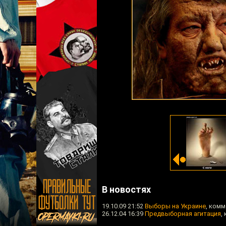
В новостях
19.10.09 21:52
Выборы на Украине
, комм
26.12.04 16:39
Предвыборная агитация
,