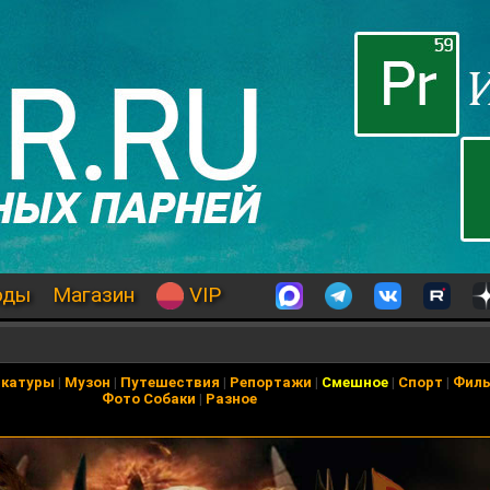
оды
Магазин
VIP
икатуры
|
Музон
|
Путешествия
|
Репортажи
|
Смешное
|
Спорт
|
Фил
Фото Собаки
|
Разное