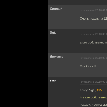
Сиплый
отправлено 20.10.09 
Очень похож на Е
Sgt.
отправлено 20.10.09 
а кто собственно 
Диментр_
отправлено 20.10.09 
УкроОрки!!!
утюг
отправлено 20.10.09 
Кому: Sgt.,
#15
> а кто собственн
походу, леонид д