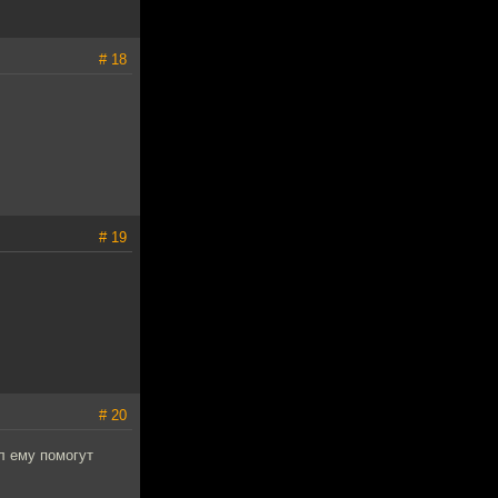
# 18
# 19
# 20
л ему помогут