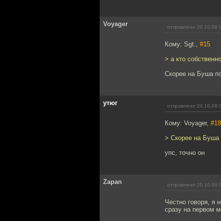
Voyager
отправлено 20.10.09 
Кому: Sgt.,
#15
> а кто собственн
Скорее на Буша п
утюг
отправлено 20.10.09 
Кому: Voyager,
#18
> Скорее на Буша
упс, точно он
Zapan
отправлено 20.10.09 
Честно говоря, я 
сразу на первом м