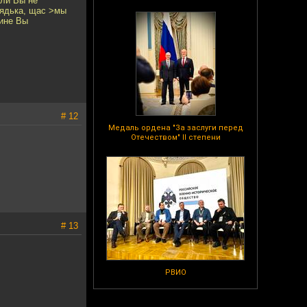
ели Вы не
дядька, щас >мы
аине Вы
# 12
Медаль ордена "За заслуги перед
Отечеством" II степени
# 13
РВИО