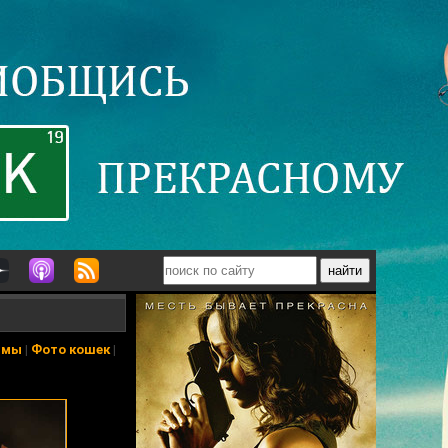
ьмы
|
Фото кошек
|