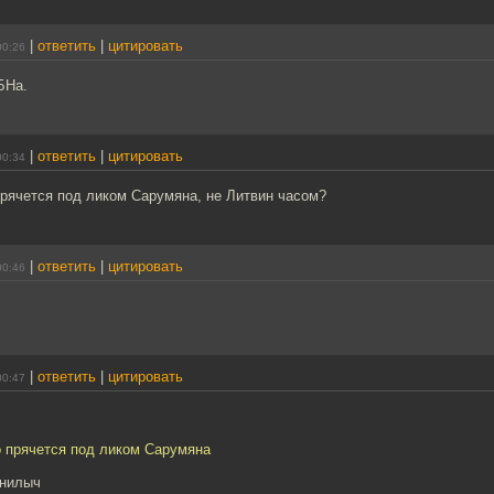
|
ответить
|
цитировать
00:26
БНа.
|
ответить
|
цитировать
00:34
прячется под ликом Сарумяна, не Литвин часом?
|
ответить
|
цитировать
00:46
|
ответить
|
цитировать
00:47
о прячется под ликом Сарумяна
анилыч