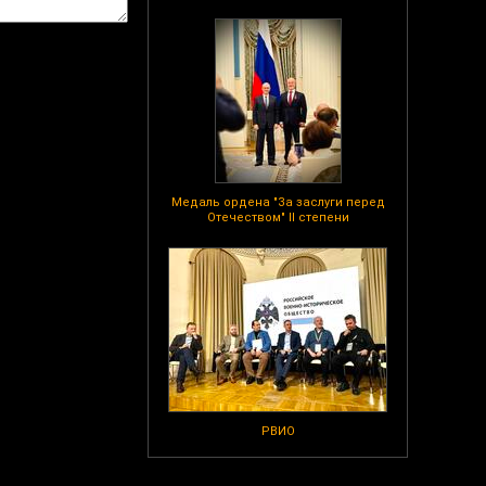
Медаль ордена "За заслуги перед
Отечеством" II степени
РВИО