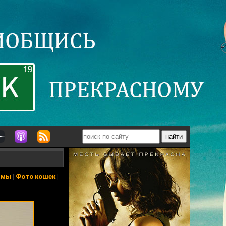
ьмы
|
Фото кошек
|