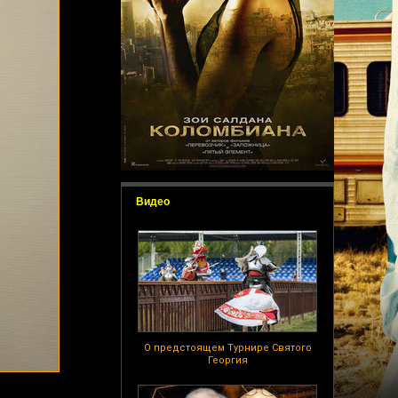
Видео
О предстоящем Турнире Святого
Георгия