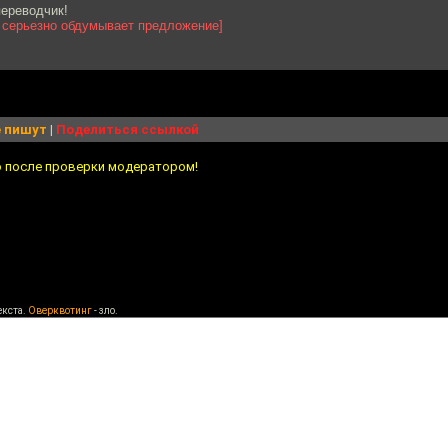
переводчик!
 серьезно обдумывает предложение]
 пишут
|
Поделиться ссылкой
о после проверки модератором!
екста.
Оверквотинг
- зло.