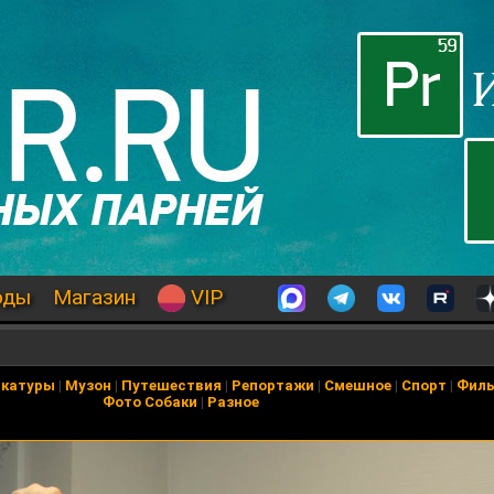
оды
Магазин
VIP
икатуры
|
Музон
|
Путешествия
|
Репортажи
|
Смешное
|
Спорт
|
Фил
Фото Собаки
|
Разное