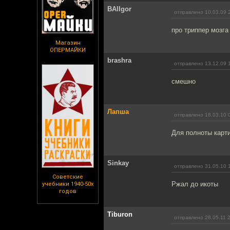
BAlIgor
отправлено 10.03.09 
про триппер мозга
Магазин
ОПЕРМАЙКИ
brashra
отправлено 13.12.09 
смешно
Лапша
отправлено 18.03.10 
Для полноты карти
Sinkay
отправлено 31.05.10 
Советские
Ржал до икоты
учебники 1940-50х
годов
Tiburon
отправлено 28.05.11 