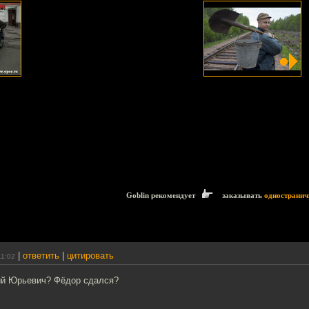
Goblin рекомендует
заказывать
одностранич
|
ответить
|
цитировать
11:02
ий Юрьевич? Фёдор сдался?