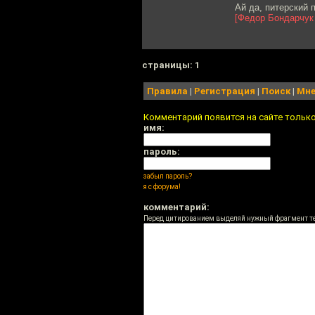
Ай да, питерский 
[Федор Бондарчук
cтраницы: 1
Правила
|
Регистрация
|
Поиск
|
Мне
Комментарий появится на сайте тольк
имя:
пароль:
забыл пароль?
я с форума!
комментарий:
Перед цитированием выделяй нужный фрагмент т