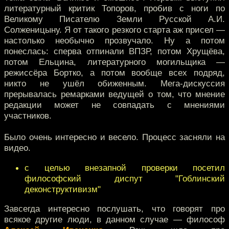
литературный критик Топоров, пробив с ноги по
Великому Писателю Земли Русской А.И.
Солженицыну. Я от такого резкого старта аж присел —
настолько необычно прозвучало. Ну а потом
понеслась: сперва отпинали ВПЗР, потом Хрущёва,
потом Ельцина, литературного могильщика —
режиссёра Бортко, а потом вообще всех подряд,
никто не ушёл обиженным. Мега-дискуссия
прерывалась ремарками ведущей о том, что мнение
редакции может не совпадать с мнениями
участников.
Было очень интересно и весело. Процесс засняли на
видео.
с целью внезапной проверки посетил
философский диспут "Гоблинский
деконструктивизм"
Завсегда интересно послушать, что говорят про
всякое другие люди, в данном случае — философ