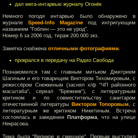
дал мега-интарвью журналу Огонёк
Немного погодя интарвью было обнаружено в
журнале
Speed-Info Magazine
под интригующим
названием "Гоблин — это не урод".
Номер 6 за 2006 год, тираж 200.000 экз.
Заметка снабжена
отличными фотографиями
.
прокрался в передачу на Радио Свобода
Познакомился там с главным митьком Дмитрием
Шагиным и его товарищем Виктором Тихомировым, с
режиссёром Снежкиным (заснял х/ф "ЧП районного
масштаба", сериал "Брежнев"), с литературным
критиком и по совместительству санитаром
отечественной литературы
Виктором Топоровым
, с
литературным же критиком Никитиным. Встреча
состоялась в заведении
Платформа
, что на улице
Некрасова.
Тема была "Великое и смешное". Первым выступил