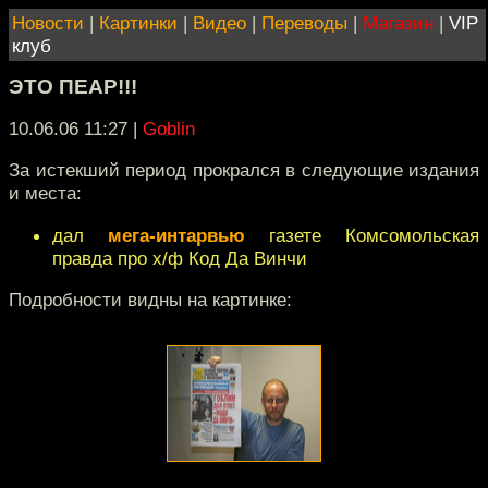
Новости
|
Картинки
|
Видео
|
Переводы
|
Магазин
|
VIP
клуб
ЭТО ПЕАР!!!
10.06.06 11:27
|
Goblin
За истекший период прокрался в следующие издания
и места:
дал
мега-интарвью
газете Комсомольская
правда про х/ф Код Да Винчи
Подробности видны на картинке: