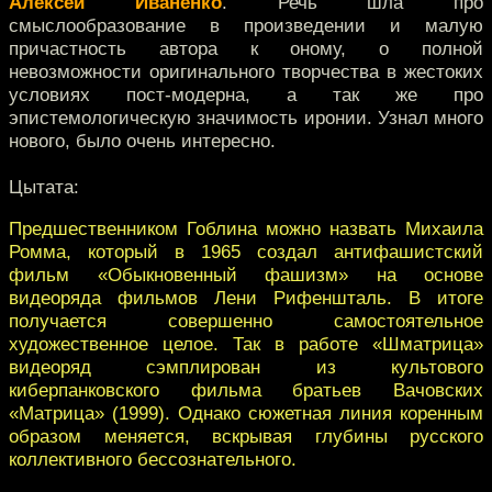
Алексей Иваненко
. Речь шла про
смыслообразование в произведении и малую
причастность автора к оному, о полной
невозможности оригинального творчества в жестоких
условиях пост-модерна, а так же про
эпистемологическую значимость иронии. Узнал много
нового, было очень интересно.
Цытата:
Предшественником Гоблина можно назвать Михаила
Ромма, который в 1965 создал антифашистский
фильм «Обыкновенный фашизм» на основе
видеоряда фильмов Лени Рифеншталь. В итоге
получается совершенно самостоятельное
художественное целое. Так в работе «Шматрица»
видеоряд сэмплирован из культового
киберпанковского фильма братьев Вачовских
«Матрица» (1999). Однако сюжетная линия коренным
образом меняется, вскрывая глубины русского
коллективного бессознательного.