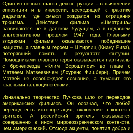
Один из первых шагов деконструкции – в выявлении
оппозиции и в инверсии, восходящей к практике
дадаизма, где смысл рождался из отрицания
трюизма. Действия фильма «Шматрица»
развиваются не в далеком будущем, а в недавнем
альтернативном прошлом 1947 года. Главными
злодеями фильма оказываются победившие
нацисты, а главным героем – Штирлиц (Киану Ривз),
потерявший память в результате контузии.
Помощниками главного героя оказываются партизаны
с бронепоезда «Клим Ворошилов» во главе с
Матвеем Матвеевичем (Лоуренс Фишберн). Причем
Матвей не освобождает сознание, а туманит его
красными галлюциногенами.
Изначально творчество Пучкова шло от переводов
американских фильмов. Он осознал, что любой
перевод есть интерпретация, включение в контекст
зрителя. А российский зритель оказывается
совершенно в ином мировоззренческом контексте,
чем американский. Отсюда акценты, понятия добра и