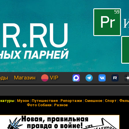
оды
Магазин
VIP
икатуры
|
Музон
|
Путешествия
|
Репортажи
|
Смешное
|
Спорт
|
Фил
Фото Собаки
|
Разное