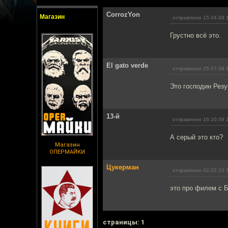
CorrozYon
Магазин
отправлено 15.04.08 
Грустно всё это.
El gato verde
отправлено 25.07.09 
Это господин Резу
13-й
отправлено 16.10.09 
А серый это кто?
Магазин
ОПЕРМАЙКИ
Цукерман
отправлено 02.02.10 
это про филем с 
cтраницы: 1