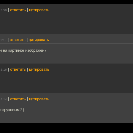
|
ответить
|
цитировать
13:58
|
ответить
|
цитировать
11:19
н на картинке изображён?
|
ответить
|
цитировать
18:16
|
ответить
|
цитировать
14:14
Безруковым?:)