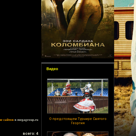
Видео
О предстоящем Турнире Святого
ие сайтов
в megagroup.ru
Георгия
всего: 4