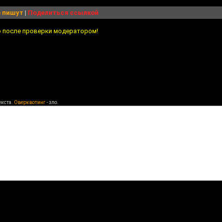
 пишут
|
Поделиться ссылкой
о после проверки модератором!
екста.
Оверквотинг
- зло.