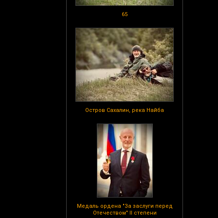
65
Остров Сахалин, река Найба
Медаль ордена "За заслуги перед
Отечеством" II степени