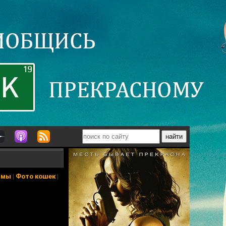
ьмы
|
Фото кошек
|