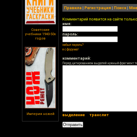
Правила
|
Регистрация
|
Поиск
|
Мне
Комментарий появится на сайте тольк
имя:
Советские
пароль:
учебники 1940-50х
годов
забыл пароль?
я с форума!
комментарий:
Перед цитированием выделяй нужный фрагмент т
Империя ножей
выделение
транслит