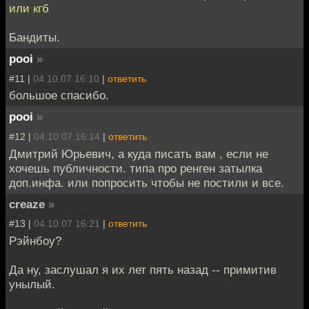
или кгб
Бандиты.
pooi
»
#11 |
04.10.07 16:10
|
ответить
большое спасибо.
pooi
»
#12 |
04.10.07 16:14
|
ответить
Дмитрий Юрьевич, а куда писать вам , если не
хочешь публичности. типа про ренген затылка
доп.инфа. или попросить чтобы не постили и все.
creaze
»
#13 |
04.10.07 16:21
|
ответить
Рэйнбоу?
Да ну, заслушал я их лет пять назад -- примитив
унылый.