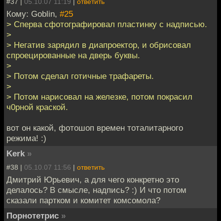
#37 |
05.10.07 11:19
|
ответить
Кому: Goblin,
#25
> Сперва сфотографировал пластинку с надписью.
>
> Негатив зарядил в диапроектор, и обрисовал
спроецированные на дверь буквы.
>
> Потом сделал готичные трафареты.
>
> Потом нарисовал на железке, потом покрасил
ч0рной краской.
вот он какой, фотошоп времен тоталитарного
режима! :)
Kerk
»
#38 |
05.10.07 11:56
|
ответить
Дмитрий Юрьевич, а для чего конкретно это
делалось? В смысле, надпись? :) И что потом
сказали партком и комитет комсомола?
Порнотетрис
»