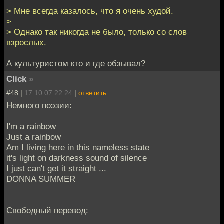
> Мне всегда казалось, что я очень худой.
>
> Однако так никогда не было, только со слов
взрослых.
А культуристом кто и где обзывал?
Click
»
#48 |
17.10.07 22:24
|
ответить
Немного поэзии:
I'm a rainbow
Just a rainbow
Am I living here in this nameless state
it's light on darkness sound of silence
I just can't get it straight ...
DONNA SUMMER
Свободный перевод: