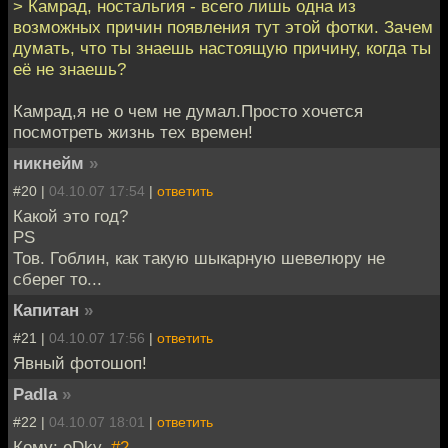
> Камрад, ностальгия - всего лишь одна из
возможных причин появления тут этой фотки. Зачем
думать, что ты знаешь настоящую причину, когда ты
её не знаешь?
Камрад,я не о чем не думал.Просто хочется
посмотреть жизнь тех времен!
никнейм
»
#20 |
04.10.07 17:54
|
ответить
Какой это год?
PS
Тов. Гоблин, как такую шыкарную шевелюру не
сберег то...
Капитан
»
#21 |
04.10.07 17:56
|
ответить
Явный фотошоп!
Padla
»
#22 |
04.10.07 18:01
|
ответить
Кому: eDky,
#2