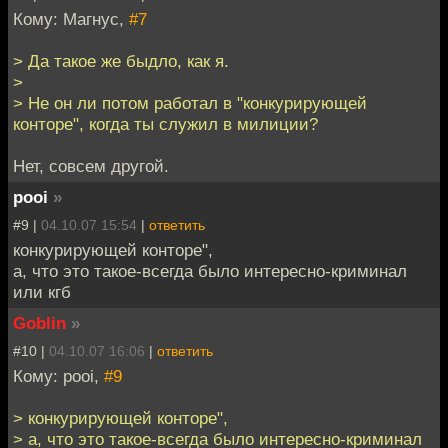
Кому: Магнус,
#7
> Да такое же быдло, как я.
>
> Не он ли потом работал в "конкурирующей
конторе", когда ты служил в милиции?
Нет, совсем другой.
pooi
»
#9 |
04.10.07 15:54
|
ответить
конкурирующей конторе",
а, что это такое-всегда было интересно-криминал
или кгб
Goblin
»
#10 |
04.10.07 16:06
|
ответить
Кому: pooi,
#9
> конкурирующей конторе",
> а, что это такое-всегда было интересно-криминал