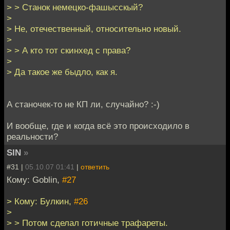
> > Станок немецко-фашысскый?
>
> Не, отечественный, относительно новый.
>
> > А кто тот скинхед с права?
>
> Да такое же быдло, как я.
А cтаночек-то не КП ли, случайно? :-)
И вообще, где и когда всё это происходило в
реальности?
SIN
»
#31 |
05.10.07 01:41
|
ответить
Кому: Goblin,
#27
> Кому: Булкин,
#26
>
> > Потом сделал готичные трафареты.