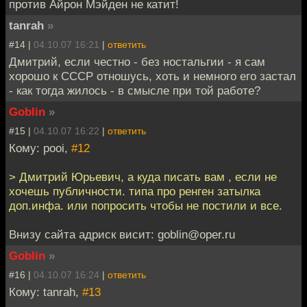
против Айрон Мэйден не катит!
tanrah
»
#14 |
04.10.07 16:21
|
ответить
Дмитрий, если честно - без ностальгии - я сам
хорошо к СССР отношусь, хоть и немного его застал
- как тогда жилось - в смысле при той работе?
Goblin
»
#15 |
04.10.07 16:22
|
ответить
Кому: pooi,
#12
> Дмитрий Юрьевич, а куда писать вам , если не
хочешь публичности. типа про ренген затылка
доп.инфа. или попросить чтобы не постили и все.
Внизу сайта адриск висит: goblin@oper.ru
Goblin
»
#16 |
04.10.07 16:24
|
ответить
Кому: tanrah,
#13