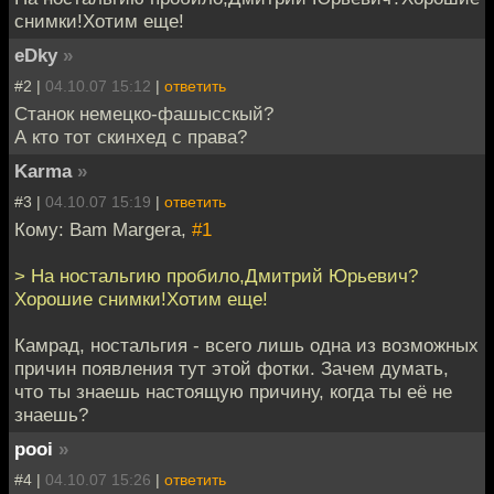
снимки!Хотим еще!
eDky
»
#2 |
04.10.07 15:12
|
ответить
Станок немецко-фашысскый?
А кто тот скинхед с права?
Karma
»
#3 |
04.10.07 15:19
|
ответить
Кому: Bam Margera,
#1
> На ностальгию пробило,Дмитрий Юрьевич?
Хорошие снимки!Хотим еще!
Камрад, ностальгия - всего лишь одна из возможных
причин появления тут этой фотки. Зачем думать,
что ты знаешь настоящую причину, когда ты её не
знаешь?
pooi
»
#4 |
04.10.07 15:26
|
ответить