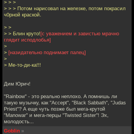
> > >
> > > Потом нарисовал на железке, потом покрасил
ч0рной краской.
> >
> > Блин круто!
[с уважением и завистью мрачно
глядит исподлобья]
>
>
[назидательно поднимает палец]
>
> Ме-то-ди-ка!!!
Дим Юрич!
"Rainbow" - это реально неплохо. А помнишь ли
такую музычку, как "Accept", "Black Sabbath", "Judas
Priest"? А еще чуть позже был мега-крутой
"Manowar" и мега-перцы "Twisted Sister"! Эх,
молодость...
Goblin
»