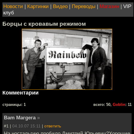
Новости
|
Картинки
|
Видео
|
Переводы
|
Магазин
|
VIP
клуб
Борцы с кровавым режимом
Комментарии
cтраницы: 1
всего: 50,
Goblin
: 11
Bam Margera
»
#1 |
04.10.07 15:11
|
ответить
На ностальгию пробило,Дмитрий Юрьевич?Хорошие