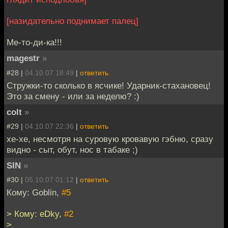
[назидательно поднимает палец]
Ме-то-ди-ка!!!
magestr
»
#28 |
04.10.07 18:49
|
ответить
Стружки-то сколько в ясчике! Ударник-стахановец!
Это за смену - или за неделю? :)
colt
»
#29 |
04.10.07 22:36
|
ответить
хе-хе, несмотря на суровую кровавую гэбню, сразу
видно - сыт, обут, нос в табаке ;)
SIN
»
#30 |
05.10.07 01:12
|
ответить
Кому: Goblin,
#5
> Кому: eDky,
#2
>