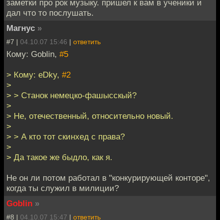
заметки про рок музыку. пришел к вам в ученики и
дал что то послушать.
Магнус
»
#7 |
04.10.07 15:46
|
ответить
Кому: Goblin,
#5
> Кому: eDky,
#2
>
> > Станок немецко-фашысскый?
>
> Не, отечественный, относительно новый.
>
> > А кто тот скинхед с права?
>
> Да такое же быдло, как я.
Не он ли потом работал в "конкурирующей конторе",
когда ты служил в милиции?
Goblin
»
#8 |
04.10.07 15:47
|
ответить