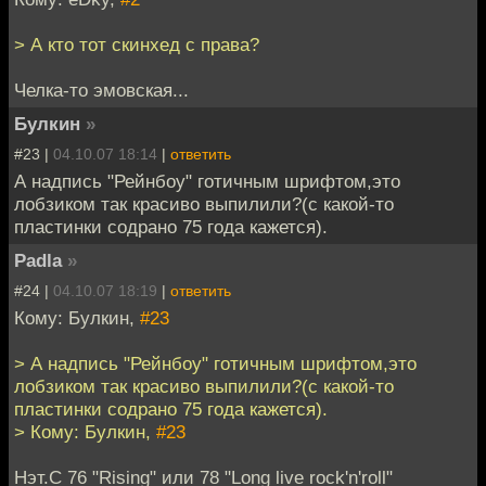
> А кто тот скинхед с права?
Челка-то эмовская...
Булкин
»
#23 |
04.10.07 18:14
|
ответить
А надпись "Рейнбоу" готичным шрифтом,это
лобзиком так красиво выпилили?(с какой-то
пластинки содрано 75 года кажется).
Padla
»
#24 |
04.10.07 18:19
|
ответить
Кому: Булкин,
#23
> А надпись "Рейнбоу" готичным шрифтом,это
лобзиком так красиво выпилили?(с какой-то
пластинки содрано 75 года кажется).
> Кому: Булкин,
#23
Нэт.С 76 "Rising" или 78 "Long live rock'n'roll"