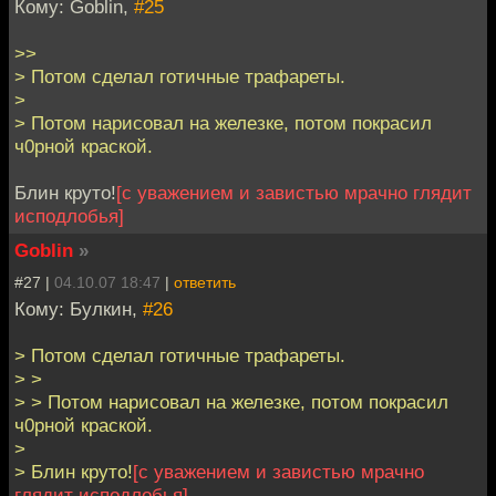
Кому: Goblin,
#25
>>
> Потом сделал готичные трафареты.
>
> Потом нарисовал на железке, потом покрасил
ч0рной краской.
Блин круто!
[с уважением и завистью мрачно глядит
исподлобья]
Goblin
»
#27 |
04.10.07 18:47
|
ответить
Кому: Булкин,
#26
> Потом сделал готичные трафареты.
> >
> > Потом нарисовал на железке, потом покрасил
ч0рной краской.
>
> Блин круто!
[с уважением и завистью мрачно
глядит исподлобья]