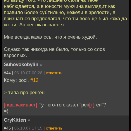
но ввиду того, что лишнего сала на тебе
наблюдается, а в юности мужчина выглядит как
правило более субтильно, нежели в зрелости, я
признаться предполагал, что ты вообще был кожа да
кости. Ан нет оказывается...
Мне всегда казалось, что я очень худой.
Однако так никогда не было, только со слов
взрослых.
Suhovokobylin
»
#44 |
06.10.07 00:28
|
ответить
Кому: pooi,
#12
> типа про ренген
[подскакивает]
Тут кто-то сказал "рен
[т]
ген"?
=)
CryKitten
»
#45 |
06.10.07 17:15
|
ответить