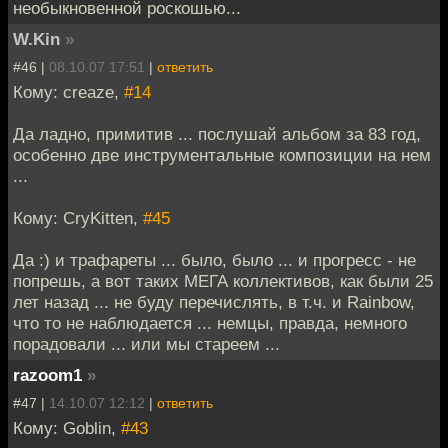
необыкновенной роскошью...
W.Kin
»
#46 |
08.10.07 17:51
|
ответить
Кому: creaze,
#14
Да ладно, примитив ... послушай альбом за 83 год,
особенно две инструментальные композиции на нем
...
Кому: CryKitten,
#45
Да :) и трафареты ... было, было ... и прогресс - не
попрешь, а вот таких МЕГА коллективов, как были 25
лет назад ... не буду перечислять, в т.ч. и Rainbow,
что то не наблюдается ... немцы, правда, немного
порадовали ... или мы стареем ...
razoom1
»
#47 |
14.10.07 12:12
|
ответить
Кому: Goblin,
#43