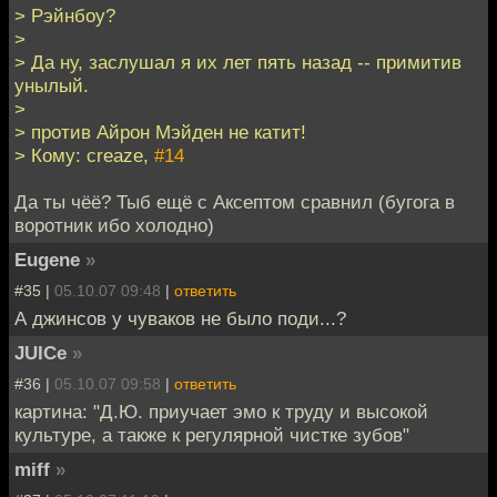
> Рэйнбоу?
>
> Да ну, заслушал я их лет пять назад -- примитив
унылый.
>
> против Айрон Мэйден не катит!
> Кому: creaze,
#14
Да ты чёё? Тыб ещё с Аксептом сравнил (бугога в
воротник ибо холодно)
Eugene
»
#35 |
05.10.07 09:48
|
ответить
А джинсов у чуваков не было поди...?
JUICe
»
#36 |
05.10.07 09:58
|
ответить
картина: "Д.Ю. приучает эмо к труду и высокой
культуре, а также к регулярной чистке зубов"
miff
»