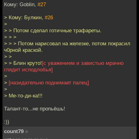
Кому: Goblin,
#27
> Кому: Булкин,
#26
>
> > Потом сделал готичные трафареты.
> > >
> > > Потом нарисовал на железке, потом покрасил
ч0рной краской.
> >
> > Блин круто!
[с уважением и завистью мрачно
глядит исподлобья]
>
>
[назидательно поднимает палец]
>
> Ме-то-ди-ка!!!
Талант-то...не пропьёшь!
:))
count79
»