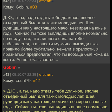
#42 |
05.10.07 22:34
|
ответить
Кому: Goblin,
#33
Д.Ю., а ты, надо отдать тебе должное, вполне
отъеденный был для таких молодых лет. Шея,
ручищщи как у настоящего мачо, невзирая на юные
годы. Сейчас ты тоже выглядишь вполне нормально,
но ввиду того, что лишнего сала на тебе
наблюдается, а в юности мужчина выглядит как
правило более субтильно, нежели в зрелости, я
признаться предполагал, что ты вообще был кожа да
кости. Ан нет оказывается...
Goblin
»
#43 |
05.10.07 22:35
|
ответить
Кому: count79,
#42
> Д.Ю., а ты, надо отдать тебе должное, вполне
отъеденный был для таких молодых лет. Шея,
ручищщи как у настоящего мачо, невзирая на юные
годы. Сейчас ты тоже выглядишь вполне нормально,