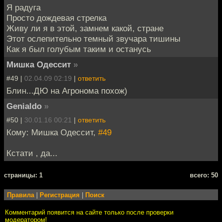
Я радуга
Просто дождевая стрелка
Живу ли я в этой, замнем какой, стране
Этот ослепительно темный звучара тишины
Как я был голубым таким и останусь
Мишка Одессит
»
#49 |
02.04.09 02:19
|
ответить
Блин...ДЮ на Агронома похож)
Genialdo
»
#50 |
30.01.16 00:21
|
ответить
Кому: Мишка Одессит,
#49
Кстати , да...
cтраницы: 1
всего: 50
Правила
|
Регистрация
|
Поиск
Комментарий появится на сайте только после проверки
модератором!