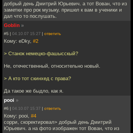
добрый день Дмитрий Юрьевич. а тот Вован, что из
заметки про рок музыку. пришел к вам в ученики и
дал что то послушать.
Goblin
»
#5 |
04.10.07 15:27
|
ответить
Кому: eDky,
#2
> Станок немецко-фашысскый?
Не, отечественный, относительно новый.
> А кто тот скинхед с права?
Да такое же быдло, как я.
pooi
»
#6 |
04.10.07 15:37
|
ответить
Кому: pooi,
#4
сорри, скоректировал> добрый день Дмитрий
Юрьевич. а на фото изображен тот Вован, что из