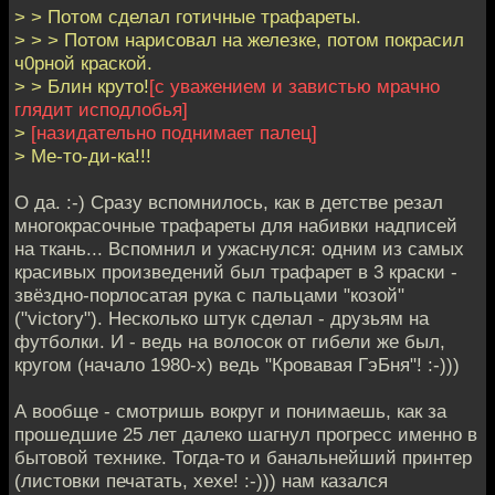
> > Потом сделал готичные трафареты.
> > > Потом нарисовал на железке, потом покрасил
ч0рной краской.
> > Блин круто!
[с уважением и завистью мрачно
глядит исподлобья]
>
[назидательно поднимает палец]
> Ме-то-ди-ка!!!
О да. :-) Сразу вспомнилось, как в детстве резал
многокрасочные трафареты для набивки надписей
на ткань... Вспомнил и ужаснулся: одним из самых
красивых произведений был трафарет в 3 краски -
звёздно-порлосатая рука с пальцами "козой"
("victory"). Несколько штук сделал - друзьям на
футболки. И - ведь на волосок от гибели же был,
кругом (начало 1980-х) ведь "Кровавая ГэБня"! :-)))
А вообще - смотришь вокруг и понимаешь, как за
прошедшие 25 лет далеко шагнул прогресс именно в
бытовой технике. Тогда-то и банальнейший принтер
(листовки печатать, хехе! :-))) нам казался