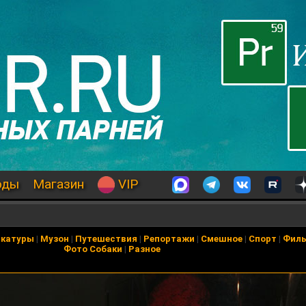
оды
Магазин
VIP
икатуры
|
Музон
|
Путешествия
|
Репортажи
|
Смешное
|
Спорт
|
Фил
Фото Собаки
|
Разное