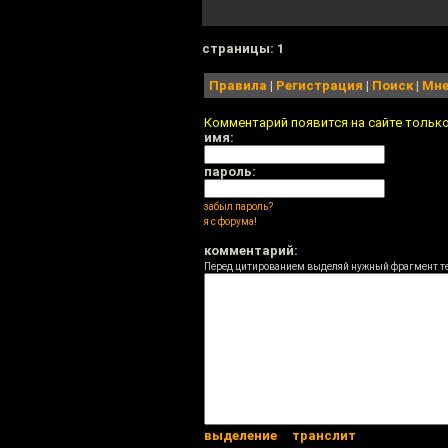
cтраницы: 1
Правила
|
Регистрация
|
Поиск
|
Мне
Комментарий появится на сайте тольк
имя:
пароль:
забыл пароль?
я с форума!
комментарий:
Перед цитированием выделяй нужный фрагмент т
выделение
транслит