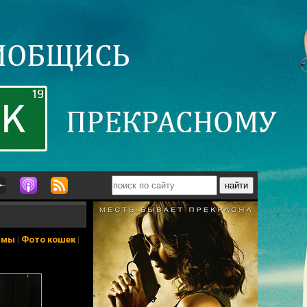
ьмы
|
Фото кошек
|