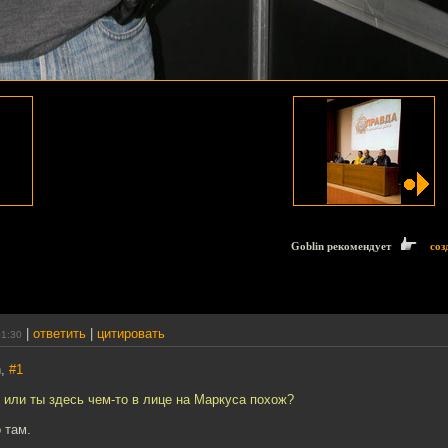
Goblin рекомендует
соз
|
ответить
|
цитировать
01:30
n,
#1
 или ты здесь чем-то в лице на Маркуса похож?
 там.