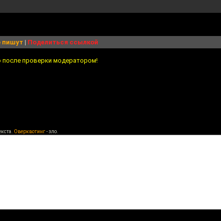
 пишут
|
Поделиться ссылкой
о после проверки модератором!
екста.
Оверквотинг
- зло.