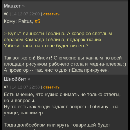
Mauzer
»
#6 |
14.12.07 22:00
|
ответить
Кому: Paltus,
#5
> Культ личности Гоблина. А ковер со светлым
образом Камрада Гоблина, подарок ткачих
Узбекистана, на стене будет висеть?
Так вот же он! Висит! С юморно вытканным по всей
площади рисунком рабочего стола и медиа-плеера :)
А проектор -- так, чисто для пЕара прикручен.
Шноббит
»
#7 |
14.12.07 22:38
|
ответить
Есть мнение, что нужно снимать не только ответы,
но и вопросы.
Ну то есть как люди задают вопросы Гоблину - на
улице, например.
Тогда долбоебизм или круть товарищей будет