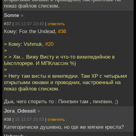
показ файлов списком.
Sonne
»
#37 |
15.12.07 23:40
|
ответить
Кому: Fox the Undead,
#36
> Кому: Vshmuk,
#20
>
> > Хм... Вижу Висту и что-то википедийное в
Ыксплорере. И МПКлассик %)
>
> Нету там висты и википедии. Там ХР с четырьмя
открытыми окнами и проводник, настроенный на
показ файлов списком.
Дык, чего спорить то : Пингвин там , пингвин. ;)
Jora_Odessit
»
#38 |
15.12.07 23:53
|
ответить
Категорически душевно, но где же мягкие кресла?