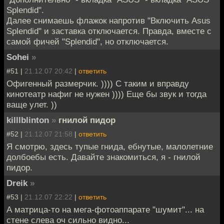
Splendid".
Далее снимаешь флажок напротив "Включить Asus
Splendid" и заставка отключается. Правда, вместе с
самой фичей "Splendid", но отключается.
Sohei
»
#51 |
21.12.07 20:42
|
ответить
Офигенный размерчик. )))) С таким и вправду
кинотеатр нафиг не нужен )))) Еще бы звук и тогда
ваще улет. ))
killlblinton
»
гнилой пидор
#52 |
21.12.07 21:58
|
ответить
Я смотрю, здесь тупые гнида, ебнутые, малолетние
долбоебы есть. Давайте знакомиться, я - гнилой
пидор.
Dreik
»
#53 |
21.12.07 22:22
|
ответить
А матрица-то на мега-фотоаппарате "шумит"... на
стене слева оч сильно видно...