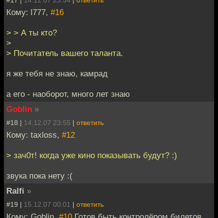
Кому: l777,
#16
> > А ты кто?
>
> Почитатель вашего таланта.
я же тебя не знаю, камрад
а его - наоборот, много лет знаю
Goblin
»
#18 |
14.12.07 23:55
|
ответить
Кому: taxloss,
#12
> зач0т! когда уже кино показывать будут? :)
звука пока нету :(
Ralfi
»
#19 |
15.12.07 00:01
|
ответить
Кому: Goblin,
#10
Готов быть контролёром билетов