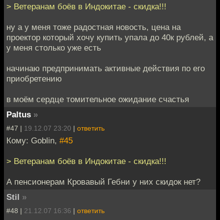
> Ветеранам боёв в Индокитае - скидка!!!
ну а у меня тоже радостная новость, цена на
проектор который хочу купить упала до 40к рублей, а
у меня столько уже есть
начинаю предпринимать активные действия по его
приобретению
в моём сердце томительное ожидание счастья
Paltus
»
#47 |
19.12.07 23:20
|
ответить
Кому: Goblin,
#45
> Ветеранам боёв в Индокитае - скидка!!!
А пенсионерам Кровавый Гебни у них скидок нет?
Stil
»
#48 |
21.12.07 16:36
|
ответить