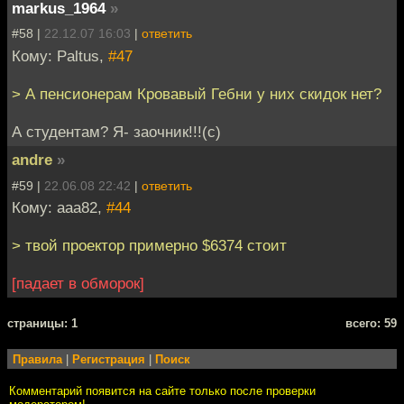
markus_1964
»
#58 |
22.12.07 16:03
|
ответить
Кому: Paltus,
#47
> А пенсионерам Кровавый Гебни у них скидок нет?
А студентам? Я- заочник!!!(с)
andre
»
#59 |
22.06.08 22:42
|
ответить
Кому: aaa82,
#44
> твой проектор примерно $6374 стоит
[падает в обморок]
cтраницы: 1
всего: 59
Правила
|
Регистрация
|
Поиск
Комментарий появится на сайте только после проверки