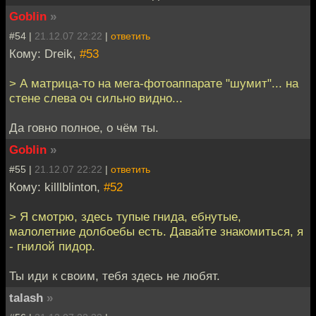
Goblin
»
#54 |
21.12.07 22:22
|
ответить
Кому: Dreik,
#53
> А матрица-то на мега-фотоаппарате "шумит"... на
стене слева оч сильно видно...
Да говно полное, о чём ты.
Goblin
»
#55 |
21.12.07 22:22
|
ответить
Кому: killlblinton,
#52
> Я смотрю, здесь тупые гнида, ебнутые,
малолетние долбоебы есть. Давайте знакомиться, я
- гнилой пидор.
Ты иди к своим, тебя здесь не любят.
talash
»