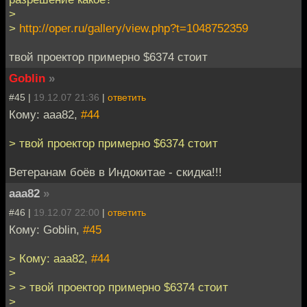
>
>
http://oper.ru/gallery/view.php?t=1048752359
твой проектор примерно $6374 стоит
Goblin
»
#45 |
19.12.07 21:36
|
ответить
Кому: aaa82,
#44
> твой проектор примерно $6374 стоит
Ветеранам боёв в Индокитае - скидка!!!
aaa82
»
#46 |
19.12.07 22:00
|
ответить
Кому: Goblin,
#45
> Кому: aaa82,
#44
>
> > твой проектор примерно $6374 стоит
>