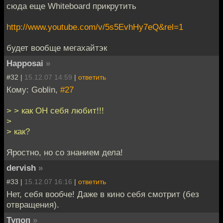
сюда еще Whiteboard прикрутить
http://www.youtube.com/v/5s5EvhHy7eQ&rel=1
будет вообще мегахайтэк
Happosai
»
#32 |
15.12.07 14:59
|
ответить
Кому: Goblin,
#27
> > как ОН себя любит!!!
>
> как?
Яростно, но со знанием дела!
dervish
»
#33 |
15.12.07 16:16
|
ответить
Нет, себя вообче! Даже в кино себя смотрит (без
отвращения).
Тупоп
»