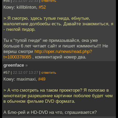
#56 |
21.12.07 22:33
|
ответить
Кому: killlblinton,
#52
> Я смотрю, здесь тупые гнида, ебнутые,
малолетние долбоебы есть. Давайте знакомиться, я
- гнилой пидор.
Ты к "тупой гниде" не примазывайся, она уже
больше 6 лет читает сайт и пишет комменты!!! Не
вериш смотри
http://oper.ru/news/read.php?
t=1000378085
, комментарий номер два.
greenface
»
#57 |
22.12.07 13:27
|
ответить
Кому: maximaxi,
#49
> А что смотреть на таком проекторе? Я пологаю в
кинотеатре разрешение картинки поболее будет чем
в обычном фильме DVD формата.
А Блю-рей и HD-DVD на что, спрашивается?