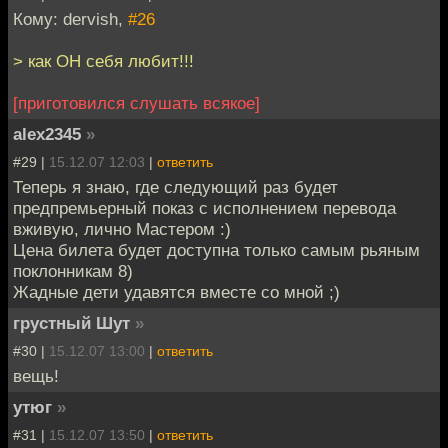
Кому: dervish,
#26
> как ОН себя любит!!!
[приготовился слушать всякое]
alex2345
»
#29 |
15.12.07 12:03
|
ответить
Теперь я знаю, где следующий раз будет
предпремьерный показ с исполнением перевода
вживую, лично Мастером :)
Цена билета будет доступна только самым рьяным
поклонникам 8)
Жадные дети удавятся вместе со мной ;)
грустный Шут
»
#30 |
15.12.07 13:00
|
ответить
вещь!
утюг
»
#31 |
15.12.07 13:50
|
ответить