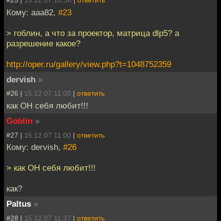
#25 |
15.12.07 10:36
|
ответить
Кому: aaa82,
#23
> гоблин, а что за проектор, матрица dlp5? а
разрешение какое?
http://oper.ru/gallery/view.php?t=1048752359
dervish
»
#26 |
15.12.07 11:00
|
ответить
как ОН себя любит!!!
Goblin
»
#27 |
15.12.07 11:00
|
ответить
Кому: dervish,
#26
> как ОН себя любит!!!
как?
Paltus
»
#28 |
15.12.07 11:37
|
ответить