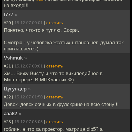
на входе!!!
l777
»
#20 |
15.12.07 00:01
|
ответить
Понятно, что-то я туплю. Сорри.
Смотрю - у человека желтых штанов нет, думал так
приглашаете:-)
Vshmuk
»
#21 |
15.12.07 00:01
|
ответить
Хм... Вижу Висту и что-то википедийное в
Ыксплорере. И МПКлассик %)
Цугундер
»
#22 |
15.12.07 01:50
|
ответить
Девок, девок сочных в фулскрине на всю стену!!!
aaa82
»
#23 |
15.12.07 08:05
|
ответить
гоблин, а что за проектор, матрица dlp5? а