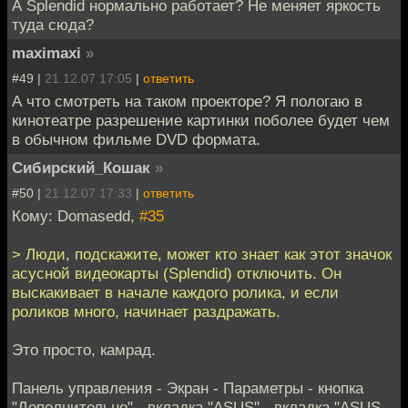
А Splendid нормально работает? Не меняет яркость
туда сюда?
maximaxi
»
#49 |
21.12.07 17:05
|
ответить
А что смотреть на таком проекторе? Я пологаю в
кинотеатре разрешение картинки поболее будет чем
в обычном фильме DVD формата.
Сибирский_Кошак
»
#50 |
21.12.07 17:33
|
ответить
Кому: Domasedd,
#35
> Люди, подскажите, может кто знает как этот значок
асусной видеокарты (Splendid) отключить. Он
выскакивает в начале каждого ролика, и если
роликов много, начинает раздражать.
Это просто, камрад.
Панель управления - Экран - Параметры - кнопка
"Дополнительно" - вкладка "ASUS" - вкладка "ASUS