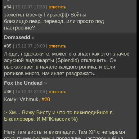
#34 |
15.12.07 17:38
|
ответить
заметил маечку Гирькофф Войны
близиццо пеар, перевод, или просто под
настроение?
Domasedd
»
#35 |
15.12.07 18:00
|
ответить
Люди, подскажите, может кто знает как этот значок
асусной видеокарты (Splendid) отключить. Он
выскакивает в начале каждого ролика, и если
роликов много, начинает раздражать.
Fox the Undead
»
#36 |
15.12.07 22:09
|
ответить
Кому: Vshmuk,
#20
> Хм... Вижу Висту и что-то википедийное в
Ыксплорере. И МПКлассик %)
Нету там висты и википедии. Там ХР с четырьмя
открытыми окнами и проводник, настроенный на