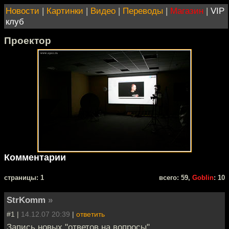
Новости
|
Картинки
|
Видео
|
Переводы
|
Магазин
|
VIP
клуб
Проектор
Комментарии
cтраницы: 1
всего: 59,
Goblin
: 10
StrKomm
»
#1 |
14.12.07 20:39
|
ответить
Запись новых "ответов на вопросы"