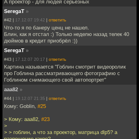
А проектор - для людей серьезных
SeregaT
»
#42 |
17.12.07 19:42
|
ответить
Что-то я по банеру ценц не нашел.
Блин, как я отстал :) Только неделю назад телек 40
дюймов в кредит приобрёл :))
SeregaT
»
#43 |
17.12.07 20:17
|
ответить
Картина называется "Гоблин смотрит видеоролик
про Гоблина рассматривающего фотографию с
Гоблином снимающего свой автопортрет"
aaa82
»
#44 |
19.12.07 21:35
|
ответить
Кому: Goblin,
#25
> Кому: aaa82,
#23
>
> > гоблин, а что за проектор, матрица dlp5? а
разрешение какое?