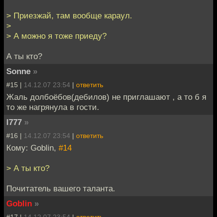
> Приезжай, там вообще караул.
>
> А можно я тоже приеду?
А ты кто?
Sonne
»
#15 |
14.12.07 23:54
|
ответить
Жаль долбоёбов(дебилов) не приглашают , а то б я
то же нагрянула в гости.
l777
»
#16 |
14.12.07 23:54
|
ответить
Кому: Goblin,
#14
> А ты кто?
Почитатель вашего таланта.
Goblin
»
#17 |
14.12.07 23:54
|
ответить