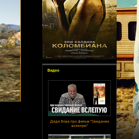
Видео
Дядя Вова про фильм "Свидание
вслепую"