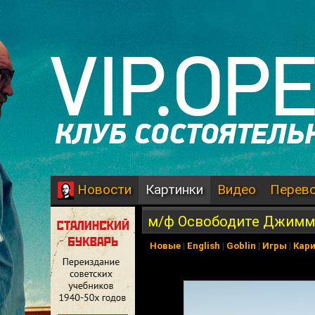
Картинки
Видео
Перев
Новости
м/ф Освободите Джим
Новые
|
English
|
Goblin
|
Игры
|
Кар