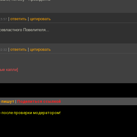
|
ответить
|
цитировать
15:57
севластного Повелителя...
|
ответить
|
цитировать
22:32
ные капли]
 пишут
|
Поделиться ссылкой
о после проверки модератором!