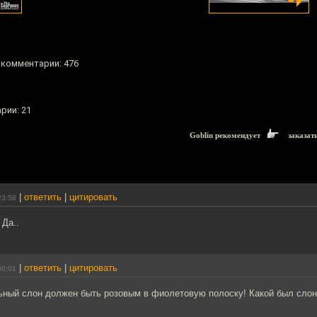
, комментарии: 476
рии: 21
Goblin рекомендует
заказат
|
ответить
|
цитировать
23:58
 Да..
|
ответить
|
цитировать
00:01
ьный слон должен быть розовым в фиолетовую полоску! Какой был слон!