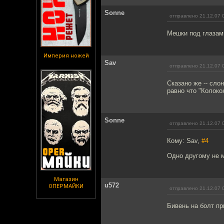
Sonne
отправлено 21.12.07 
Мешки под глазами
Империя ножей
Sav
отправлено 21.12.07 
Сказано же -- сло
равно что "Колоко
Sonne
отправлено 21.12.07 
Кому: Sav,
#4
Одно другому не м
Магазин
u572
ОПЕРМАЙКИ
отправлено 21.12.07 
Бивень на болт пр