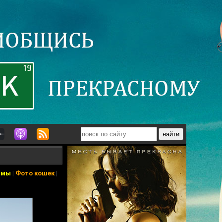
ьмы
|
Фото кошек
|