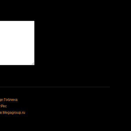
де Гоблина
тРес
в Megagroup.ru