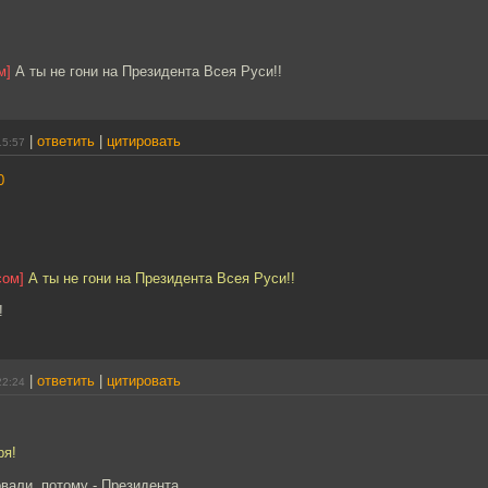
м]
А ты не гони на Президента Всея Руси!!
|
ответить
|
цитировать
15:57
0
сом]
А ты не гони на Президента Всея Руси!!
!
|
ответить
|
цитировать
22:24
я!
овали, потому - Президента