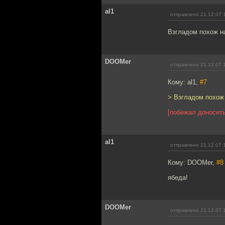
al1
отправлено 21.12.07 
Взгладом похож на
DOOMer
отправлено 21.12.07 
Кому: al1,
#7
> Взгладом похож 
[побежал доносить
al1
отправлено 21.12.07 
Кому: DOOMer,
#8
ябеда!
DOOMer
отправлено 21.12.07 