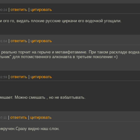
|
ответить
|
цитировать
00:24
 ого го, видать плохие русские циркачи его водочкой угощали.
|
ответить
|
цитировать
01:04
н реально торчит на герыче и метамфетамине. При таком раскладе водка 
льчик" для потомственного алконавта в третьем поколении =)
|
ответить
|
цитировать
02:59
ешает. Можно смешать , но не взбалтывать.
|
ответить
|
цитировать
07:11
икручен.Сразу видно наш слон.