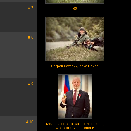
# 7
65
# 8
Остров Сахалин, река Найба
# 9
# 10
Медаль ордена "За заслуги перед
Отечеством" II степени