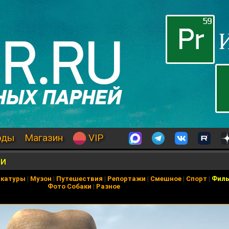
оды
Магазин
VIP
ми
икатуры
|
Музон
|
Путешествия
|
Репортажи
|
Смешное
|
Спорт
|
Фил
Фото Собаки
|
Разное