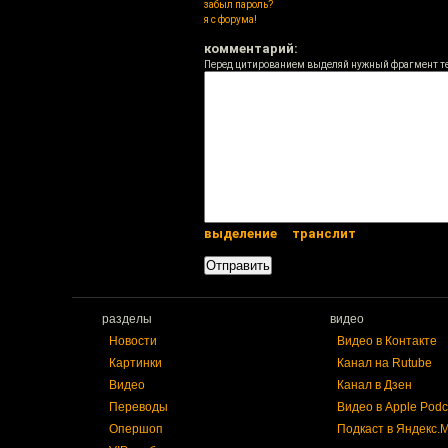
забыл пароль?
я с форума!
комментарий:
Перед цитированием выделяй нужный фрагмент т
выделение
транслит
разделы
видео
Новости
Видео в Контакте
Картинки
Канал на Rutube
Видео
Канал в Дзен
Переводы
Видео в Apple Podc
Опершоп
Подкаст в Яндекс.