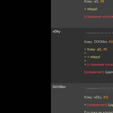
Кому: al1,
#9
> ябеда!
[страшным голосо
eDky
отправлено 22.12.07 
Кому: DOOMer,
#1
> Кому: al1,
#9
>
> > ябеда!
>
>
[страшным голо
[поправляет]
Царя
DOOMer
отправлено 22.12.07 
Кому: eDky,
#11
>
[поправляет]
Цар
Его пока не корон