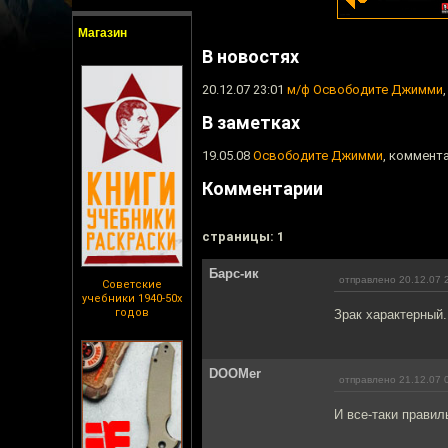
Магазин
В новостях
20.12.07 23:01
м/ф Освободите Джимми
В заметках
19.05.08
Освободите Джимми
, коммента
Комментарии
cтраницы: 1
Барс-ик
отправлено 20.12.07 
Советские
учебники 1940-50х
годов
Зрак характерный.
DOOMer
отправлено 21.12.07 
И все-таки правил