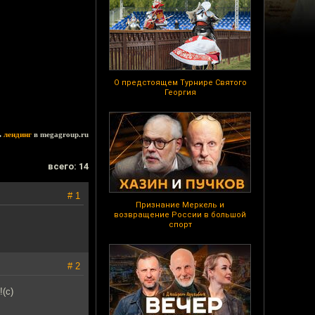
О предстоящем Турнире Святого
Георгия
ь
лендинг
в megagroup.ru
всего: 14
# 1
Признание Меркель и
возвращение России в большой
спорт
# 2
(с)