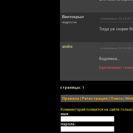
Винтокрыл
отправлено 23.12.07 
подросток
Тогда уж скорее В
andre
отправлено 22.06.08 
Бедняжка...
[протягивает глаз
cтраницы: 1
Правила
|
Регистрация
|
Поиск
|
Мне
Комментарий появится на сайте тольк
имя:
пароль: