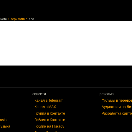
екста.
Оверквотинг
- зло.
соцсети
реклама
Канал в Telegram
Фильмы в перево
Канал в MAX
Аудиокниги на Ли
Группа в Контакте
Разработка сайто
asts
Гоблин в Контакте
Музыка
Гоблин на Пикабу