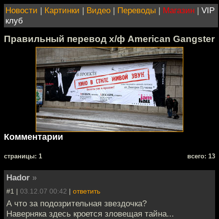
Новости
|
Картинки
|
Видео
|
Переводы
|
Магазин
|
VIP
клуб
Правильный перевод х/ф American Gangster
Комментарии
cтраницы: 1
всего: 13
Hador
»
#1 |
03.12.07 00:42
|
ответить
А что за подозрительная звездочка?
Наверняка здесь кроется зловещая тайна...