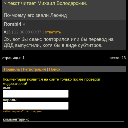
> текст читает Михаил Володарский.
По-моему его звали Леонид
RombI4
»
#13 |
12.06.08 00:37
|
ответить
Эх, вот бы сеанс повторился или бы перевод на
ДВД выпустили, хотя бы в виде субтитров.
cтраницы: 1
всего: 13
Правила
|
Регистрация
|
Поиск
Комментарий появится на сайте только после проверки
модератором!
имя:
пароль:
забыл пароль?
|
я с форума
комментарий: