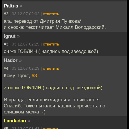
Paltus
»
#2 |
03.12.07 02:02
|
ответить
ага, перевод от Дмитрия Пучкова*
и сноска: текст читает Михаил Володарский.
Ignut
»
#3 |
03.12.07 02:25
|
ответить
он же ГОБЛИН ( надпись под звёздочкой)
Hador
»
#4 |
03.12.07 02:29
|
ответить
Кому: Ignut,
#3
> он же ГОБЛИН ( надпись под звёздочкой)
И правда, если приглядеться, то читается.
Спасиб. Тоже пытался надпись прочесть, но
слишком мелка :-(
Landadan
»
#5 |
03.12.07 03:43
|
ответить