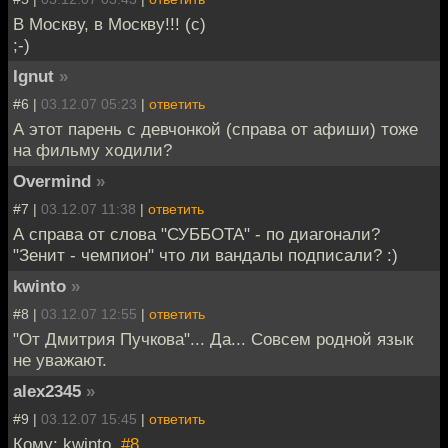
В Москву, в Москву!!! (с)
;-)
Ignut
»
#6 |
03.12.07 05:23
|
ответить
А этот парень с девчонкой (справа от афиши) тоже
на фильму ходили?
Overmind
»
#7 |
03.12.07 11:38
|
ответить
А справа от слова "СУББОТА" - по диагонали?
"Зенит - чемпион" что ли вандалы подписали? :)
kwinto
»
#8 |
03.12.07 12:55
|
ответить
"От Дмитрия Пучкова"... Да... Совсем родной язык
не уважают.
alex2345
»
#9 |
03.12.07 15:45
|
ответить
Кому: kwinto,
#8