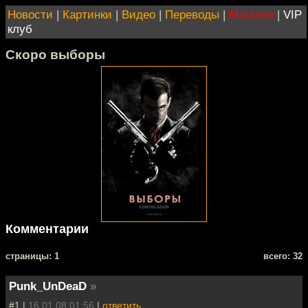
Новости
|
Картинки
|
Видео
|
Переводы
|
Магазин
|
VIP
клуб
Скоро выборы
Комментарии
cтраницы: 1
всего: 32
Punk_UnDeaD
»
#1 |
16.01.08 01:56
|
ответить