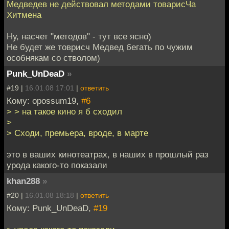
Медведев не действовал методами товарисЧа
Хитмена
Ну, насчет "методов" - тут все ясно)
Не будет же товрисч Медвед бегать по чужим
особнякам со стволом)
Punk_UnDeaD
»
#19 |
16.01.08 17:01
|
ответить
Кому: opossum19,
#6
> > на такое кино я б сходил
>
> Сходи, премьера, вроде, в марте
это в ваших кинотеатрах, в наших в прошлый раз
урода какого-то показали
khan288
»
#20 |
16.01.08 18:18
|
ответить
Кому: Punk_UnDeaD,
#19