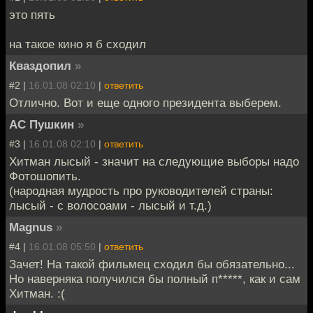
это пять
на такое кино я б сходил
Кваздопил
»
#2 |
16.01.08 02:10
|
ответить
Отлично. Вот и еще одного президента выберем.
АС Пушкин
»
#3 |
16.01.08 02:10
|
ответить
Хитман лысый - значит на следующие выборы надо
Фотошопить.
(народная мудрость про руководителей страны:
лысый - с волосоами - лысый и т.д.)
Magnus
»
#4 |
16.01.08 05:50
|
ответить
Зачет! На такой фильмец сходил бы обязательно...
Но наверняка получился бы полный п*****, как и сам
Хитман. :(