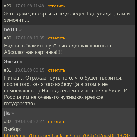
#29 |
17.01.08 11:48
|
ответить
Этот даже до сортира не доведет. Где увидит, там и
замочит....
he111
»
#30 |
17.01.08 19:35
|
ответить
Надпись "каминг сун" выглядет как приговор.
Абсолютная картинка!!!!
Serco
»
#31 |
18.01.08 00:15
|
ответить
Пипец... Отражает суть того, что будет творится,
после того. как этого изберут(а в этом я не
сомневаюсь...) Никогда евреи никого не любили. И
Россия им не очень-то нужна(как крепкое
государство)
jia
»
#32 |
19.01.08 22:27
|
ответить
Выбор:
http://img176.imageshack.us/img176/4756/post6119737