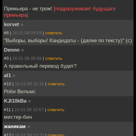
Премьера - не трож!
[подразумевает будущаго
премьера]
korvet
»
#8 |
16.01.08 09:09
|
ответить
"Выборы, выборы! Кандидаты - (далее по тексту)" (с)
Dennn
»
#9 |
16.01.08 09:59
|
ответить
А правильный перевод будет?
al1
»
#10 |
16.01.08 10:16
|
ответить
Роби Вильмс
KJI10kBa
»
#11 |
16.01.08 10:57
|
ответить
мистер-бин
жаникам
»
#12 |
16.01.08 13:32
|
ответить