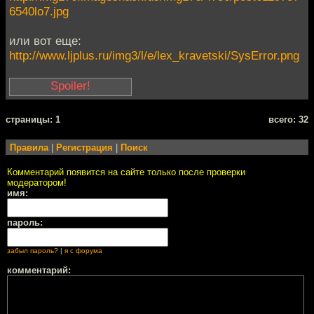
6540lo7.jpg
или вот еще:
http://www.ljplus.ru/img3/l/e/lex_kravetski/SysError.png
Жаль, что нельзя
cтраницы: 1
всего: 32
картинки в пост
вставлять :-(
Правила
|
Регистрация
|
Поиск
Комментарий появится на сайте только после проверки
модератором!
имя:
пароль:
забыл пароль?
|
я с форума
комментарий: