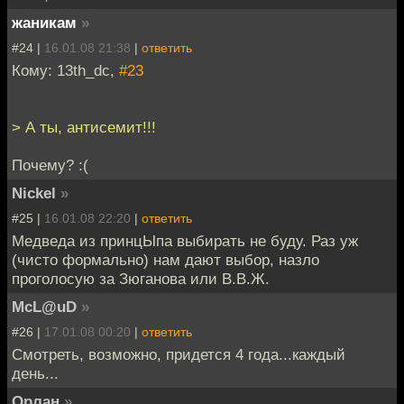
жаникам
»
#24 |
16.01.08 21:38
|
ответить
Кому: 13th_dc,
#23
> А ты, антисемит!!!
Почему? :(
Nickel
»
#25 |
16.01.08 22:20
|
ответить
Медведа из принцЫпа выбирать не буду. Раз уж
(чисто формально) нам дают выбор, назло
проголосую за Зюганова или В.В.Ж.
McL@uD
»
#26 |
17.01.08 00:20
|
ответить
Смотреть, возможно, придется 4 года...каждый
день...
Орлан
»