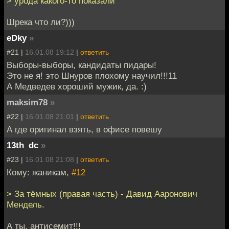
> урода какого-то показали
Шрека что ли?)))
eDky
»
#21 |
16.01.08 19:12
|
ответить
Выборы-выборы, кандидаты пидары!
Это не я! это Шнуров плохому научил!!!11
А Медведев хороший мужик, да. :)
maksim78
»
#22 |
16.01.08 21:01
|
ответить
А где оригинал взять, в офисе повешу
13th_dc
»
#23 |
16.01.08 21:08
|
ответить
Кому: жаникам,
#12
> За тёмных (правая часть) - Давид Ааронович
Мендель.
А ты, антисемит!!!