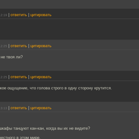
|
ответить
|
цитировать
12:19
|
ответить
|
цитировать
12:25
не твоя ли?
|
ответить
|
цитировать
12:25
акое ощущение, что голова строго в одну сторону крутится.
|
ответить
|
цитировать
13:13
 шкафы танцуют кан-кан, когда вы их не видите?
естного в этом мире.