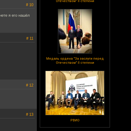
Отечеством" II степени
# 10
нете я его нашёл
# 11
Медаль ордена "За заслуги перед
Отечеством" II степени
# 12
# 13
РВИО