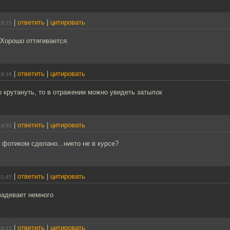
|
ответить
|
цитировать
18:15
 Хорошо оттягивается.
|
ответить
|
цитировать
18:18
 крутануть, то в отражении можно увидеть затылок
|
ответить
|
цитировать
19:55
 фотиком сделано...никто не в курсе?
|
ответить
|
цитировать
21:45
задевает немного
|
ответить
|
цитировать
16:15