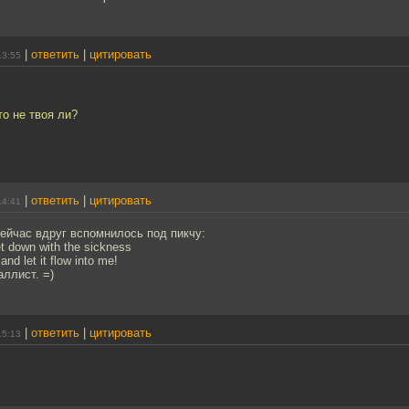
|
ответить
|
цитировать
13:55
о не твоя ли?
|
ответить
|
цитировать
14:41
сейчас вдруг вспомнилось под пикчу:
t down with the sickness
nd let it flow into me!
аллист. =)
|
ответить
|
цитировать
15:13