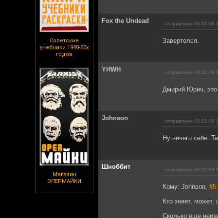
Fox the Undead
отправлено 03.02.08 
Завертелся.
Советские
учебники 1940-50х
годов
YHWH
отправлено 03.02.08 
Дмирий Юрич, это 
Johnson
отправлено 03.02.08 
Ну ничего себе. Т
Шноббит
отправлено 03.02.08 
Магазин
ОПЕРМАЙКИ
Кому: Johnson,
#5
Кто знает, может,
Сколько еще неизв