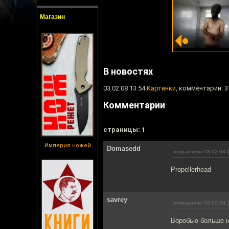
Магазин
В новостях
03.02.08 13:54
Картинки
, комментарии: 3
Комментарии
cтраницы: 1
Империя ножей
Domasedd
отправлено 03.02.08 
Propellerhead
savrey
отправлено 03.02.08 
Воробью больше не