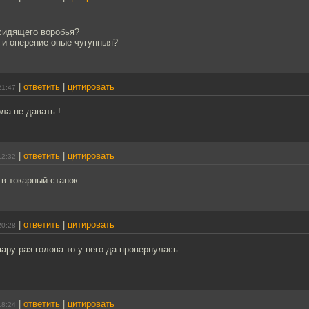
сидящего воробья?
 и оперение оные чугунныя?
|
ответить
|
цитировать
21:47
ла не давать !
|
ответить
|
цитировать
12:32
 в токарный станок
|
ответить
|
цитировать
20:28
ару раз голова то у него да провернулась...
|
ответить
|
цитировать
18:24