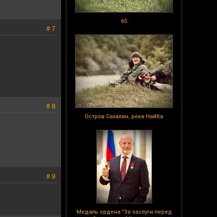
65
# 7
# 8
Остров Сахалин, река Найба
# 9
Медаль ордена "За заслуги перед