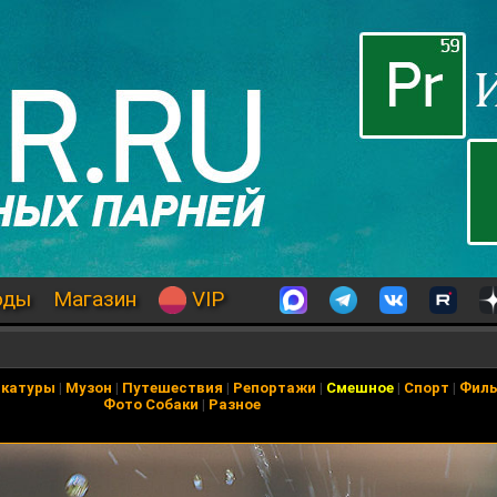
оды
Магазин
VIP
икатуры
|
Музон
|
Путешествия
|
Репортажи
|
Смешное
|
Спорт
|
Фил
Фото Собаки
|
Разное