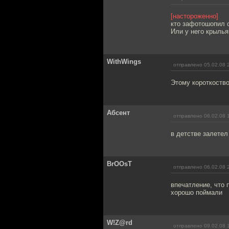
[настороженно]
кто зафотошопил 
Или у него крылья
WithWings
отправлено 05.02.08 
Этому короткоство
Абсент
отправлено 06.02.08 
в детстве залетел
BrOOsT
отправлено 06.02.08 
впечатление, что п
хорошо поймали
W!Z@rd
отправлено 09.02.08 