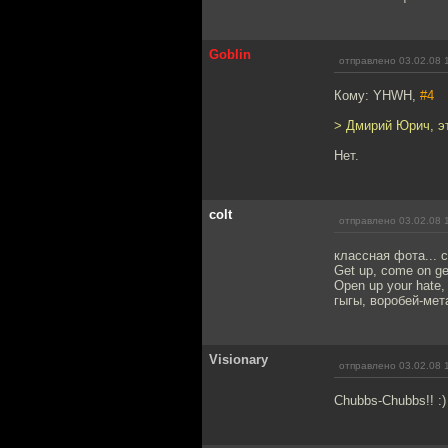
Goblin
отправлено 03.02.08 
Кому: YHWH,
#4
> Дмирий Юрич, эт
Нет.
colt
отправлено 03.02.08 
классная фота... 
Get up, come on ge
Open up your hate, a
гыгы, воробей-мет
Visionary
отправлено 03.02.08 
Chubbs-Chubbs!! :)