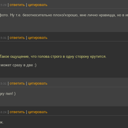
|
ответить
|
цитировать
15:29
фото. Ну т.е. безотносительно плохо/хорошо, мне лично нравицца, но в и
|
ответить
|
цитировать
15:31
 Такое ощущение, что голова строго в одну сторону крутится.
 может сразу в две :)
|
ответить
|
цитировать
15:31
ку пил! )
|
ответить
|
цитировать
16:24
к.