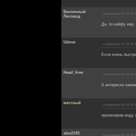
Беспечный
отправлено 03.02.08 
Лесовод
Да, по кайфу ему.
Udove
отправлено 03.02.08 
Если очень быстро
Head_liner
отправлено 03.02.08 
А интересно каким
местный
отправлено 04.02.08 
пропелером воду 
alex2345
отправлено 05.02.08 