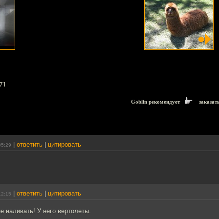
71
Goblin рекомендует
заказат
|
ответить
|
цитировать
05:29
|
ответить
|
цитировать
12:15
 наливать! У него вертолеты.