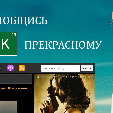
ьмы
|
Фото кошек
|