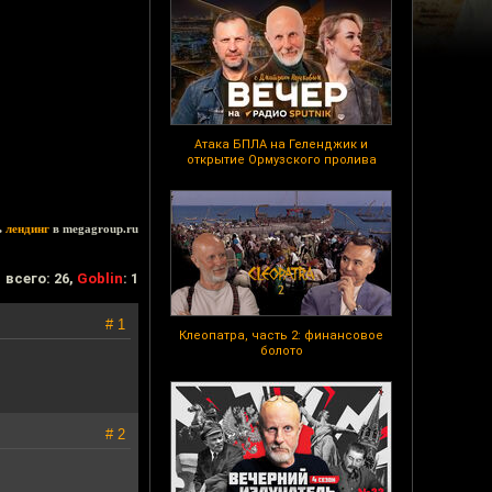
Атака БПЛА на Геленджик и
открытие Ормузского пролива
ь
лендинг
в megagroup.ru
всего: 26,
Goblin
: 1
# 1
Клеопатра, часть 2: финансовое
болото
# 2