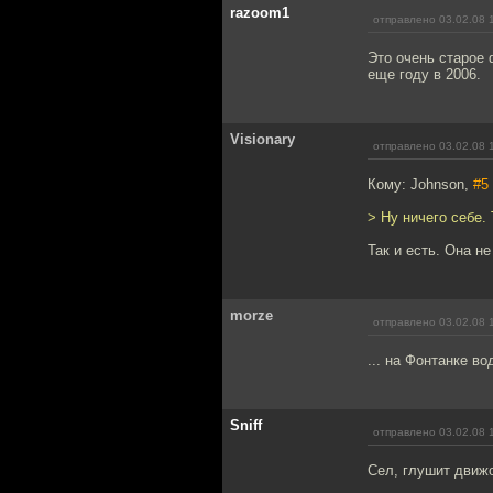
razoom1
отправлено 03.02.08 
Это очень старое 
еще году в 2006.
Visionary
отправлено 03.02.08 
Кому: Johnson,
#5
> Ну ничего себе.
Так и есть. Она не
morze
отправлено 03.02.08 
... на Фонтанке вод
Sniff
отправлено 03.02.08 
Сел, глушит движо