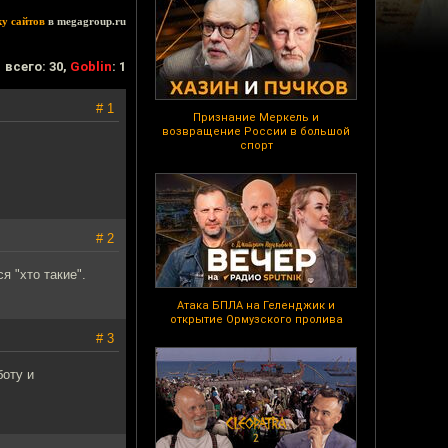
ку сайтов
в megagroup.ru
всего: 30,
Goblin
: 1
# 1
Признание Меркель и
возвращение России в большой
спорт
# 2
я "хто такие".
Атака БПЛА на Геленджик и
открытие Ормузского пролива
# 3
боту и