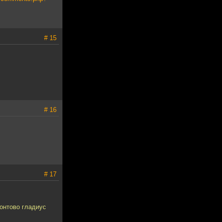
# 15
# 16
# 17
понтово гладиус