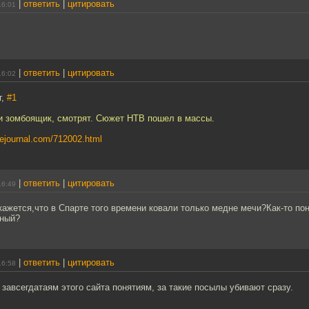
|
ответить
|
цитировать
16:01
|
ответить
|
цитировать
16:02
г,
#1
ки зомбоящик, смотрят. Сюжет НТВ пошел в массы.
ivejournal.com/712002.html
|
ответить
|
цитировать
16:49
ажется,что в Спарте того времени ковали только медне мечи?Как-то по
йный?
|
ответить
|
цитировать
16:58
завсегдатаям этого сайта понятиям, за такие посылы убивают сразу.