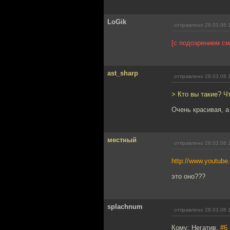
LoGik
отправлено 28.03.08 
[с подозрением см
ast_sharp
отправлено 28.03.08 
> Кто вы такие? Ч
Очень красивая, а
местный
отправлено 28.03.08 
http://www.youtu
это оно???
splachnum
отправлено 28.03.08 
Кому: Негатив,
#6