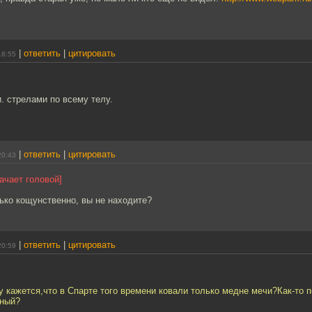
|
ответить
|
цитировать
18:55
и. стрелами по всему телу.
|
ответить
|
цитировать
20:43
ачает головой]
ько кощунственно, вы не находите?
|
ответить
|
цитировать
20:59
 кажется,что в Спарте того времени ковали только медне мечи?Как-то 
йный?