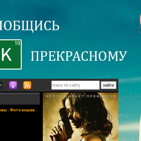
ьмы
|
Фото кошек
|