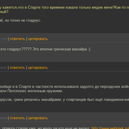
 кажется,что в Спарте того времени ковали только медне мечи?Как-то 
йный?
, но точно не гладиус.
|
ответить
|
цитировать
17:52
, это гладиус????? Это вполне греческая махайра :)
|
ответить
|
цитировать
18:52
ообще и в Спарте в частности использовали задолго до персидских вой
вали Пелопонес железным оружием.
диусов, греки резались махайрами, у спартанцев был ещё лакедемонски
|
ответить
|
цитировать
18:54
 правда старая уже, но мало ли кто еще не видел.
http://www.webpark.r