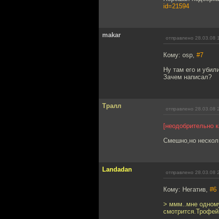
id=21594
makar
отправлено 28.03.08 
Кому: osp,
#7
Ну там его и убил
Зачем написал?
Тралл
отправлено 28.03.08 
[неодобрительно к
Смешно,но нескол
Landadan
отправлено 28.03.08 
Кому: Негатив,
#6
> ммм..мне одному
смотрится.Трофе