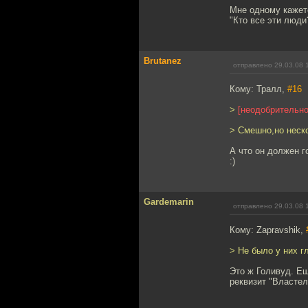
Мне одному кажетс
"Кто все эти люди
Brutanez
отправлено 29.03.08 
Кому: Тралл,
#16
>
[неодобрительно
> Смешно,но неск
А что он должен г
:)
Gardemarin
отправлено 29.03.08 
Кому: Zapravshik,
> Не было у них г
Это ж Голивуд. Ещ
реквизит "Властел