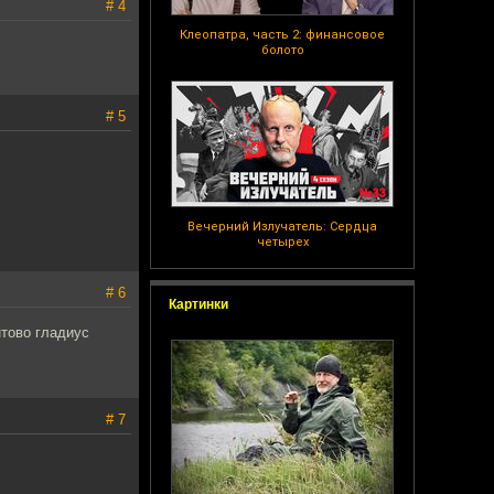
# 4
Клеопатра, часть 2: финансовое
болото
# 5
Вечерний Излучатель: Сердца
четырех
# 6
Картинки
нтово гладиус
# 7