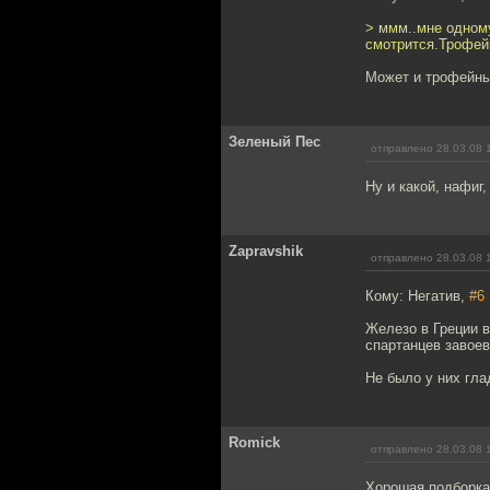
> ммм..мне одному
смотрится.Трофе
Может и трофейный
Зеленый Пес
отправлено 28.03.08 
Ну и какой, нафиг
Zapravshik
отправлено 28.03.08 
Кому: Негатив,
#6
Железо в Греции в
спартанцев завое
Не было у них гла
Romick
отправлено 28.03.08 
Хорошая подборка,