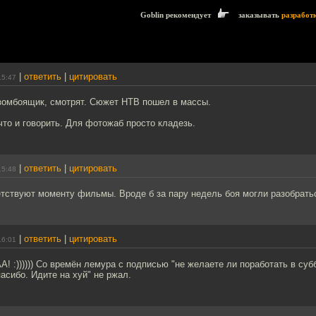
Goblin рекомендует
заказывать
разработ
|
ответить
|
цитировать
15:47
 зомбоящик, смотрят. Сюжет НТВ пошел в массы.
то и говорить. Для фотожаб просто кладезь.
|
ответить
|
цитировать
15:48
тствуют моменту фильмы. Вроде б за пару недель боя могли разобратьс
|
ответить
|
цитировать
16:01
 ААААА! :)))))) Со времён лемура с подписью "не желаете ли поработать в суб
пасибо. Идите на хуй" не ржал.