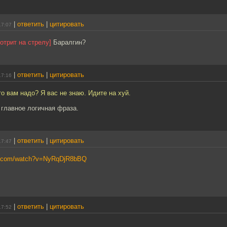
|
ответить
|
цитировать
17:07
отрит на стрелу]
Баралгин?
|
ответить
|
цитировать
17:16
то вам надо? Я вас не знаю. Идите на хуй.
 главное логичная фраза.
|
ответить
|
цитировать
17:47
be.com/watch?v=NyRqDjR8bBQ
|
ответить
|
цитировать
17:52