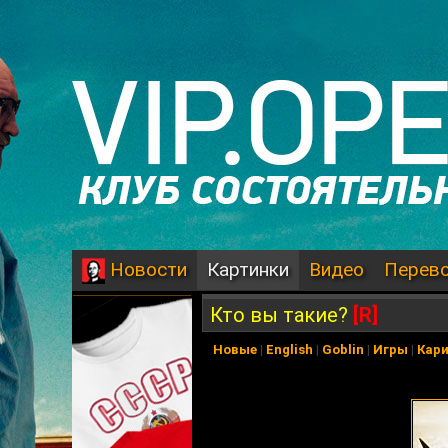
Картинки
Видео
Перев
Новости
Кто вы такие?
[R]
Новые
|
English
|
Goblin
|
Игры
|
Кар