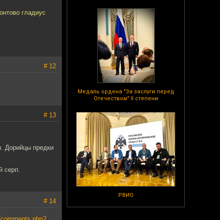
понтово гладиус
# 12
Медаль ордена "За заслуги перед
Отечеством" II степени
# 13
н. Дорийцы предки
й серп.
РВИО
# 14
u/comments.php?