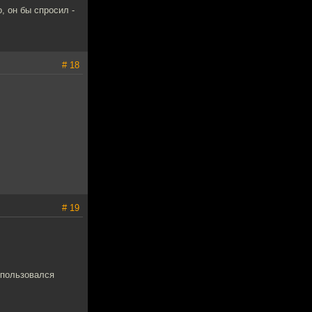
, он бы спросил -
# 18
# 19
спользовался