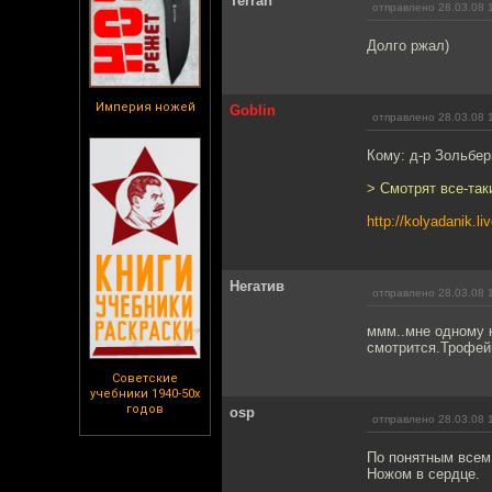
Terran
отправлено 28.03.08 
Долго ржал)
Империя ножей
Goblin
отправлено 28.03.08 
Кому: д-р Зольбер
> Смотрят все-та
http://kolyadanik.l
Негатив
отправлено 28.03.08 
ммм..мне одному к
смотрится.Трофе
Советские
учебники 1940-50х
годов
osp
отправлено 28.03.08 
По понятным всем 
Ножом в сердце.