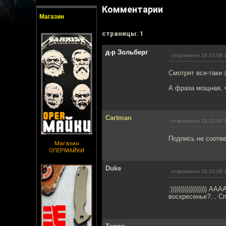
Комментарии
Магазин
cтраницы: 1
д-р Зольберг
отправлено 28.03.08 
Смотрят все-таки
А фраза мощная, ч
Cartman
отправлено 28.03.08 
Подпись не соотве
Магазин
ОПЕРМАЙКИ
Duke
отправлено 28.03.08 
:))))))))))))))))))
воскресенье?... С