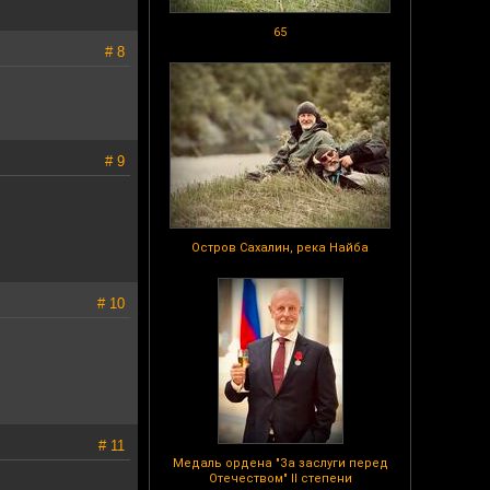
65
# 8
# 9
Остров Сахалин, река Найба
# 10
# 11
Медаль ордена "За заслуги перед
Отечеством" II степени