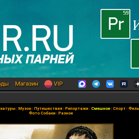
оды
Магазин
VIP
икатуры
|
Музон
|
Путешествия
|
Репортажи
|
Смешное
|
Спорт
|
Фил
Фото Собаки
|
Разное