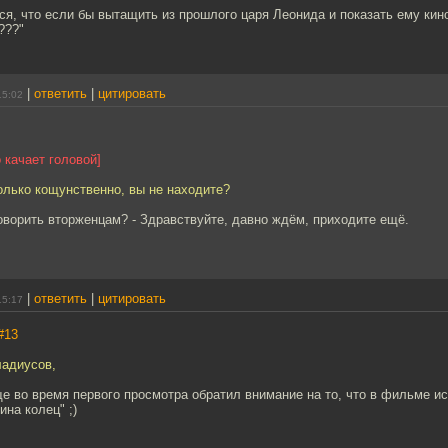
я, что если бы вытащить из прошлого царя Леонида и показать ему кино
???"
|
ответить
|
цитировать
15:02
 качает головой]
олько кощунственно, вы не находите?
оворить вторженцам? - Здравствуйте, давно ждём, приходите ещё.
|
ответить
|
цитировать
15:17
#13
ладиусов,
е во время первого просмотра обратил внимание на то, что в фильме и
ина колец" ;)