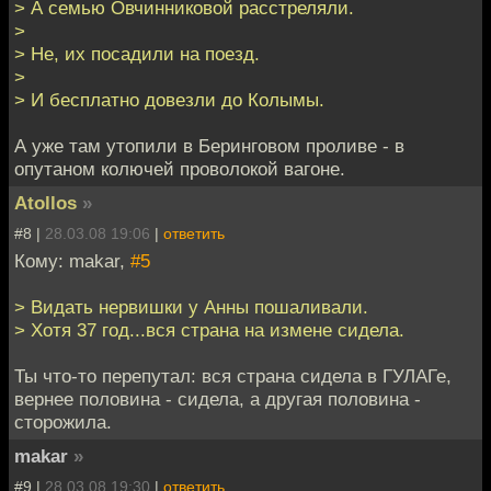
> А семью Овчинниковой расстреляли.
>
> Не, их посадили на поезд.
>
> И бесплатно довезли до Колымы.
А уже там утопили в Беринговом проливе - в
опутаном колючей проволокой вагоне.
Atollos
»
#8 |
28.03.08 19:06
|
ответить
Кому: makar,
#5
> Видать нервишки у Анны пошаливали.
> Хотя 37 год...вся страна на измене сидела.
Ты что-то перепутал: вся страна сидела в ГУЛАГе,
вернее половина - сидела, а другая половина -
сторожила.
makar
»
#9 |
28.03.08 19:30
|
ответить