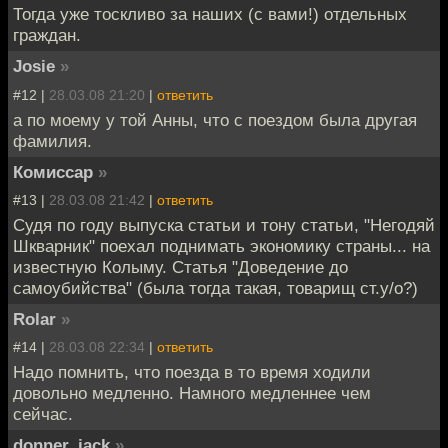
Тогда уже тоскливо за наших (с вами!) отдельных
граждан.
Josie
»
#12 |
28.03.08 21:20
|
ответить
а по моему у той Анны, что с поездом была другая
фамилия.
Комиссар
»
#13 |
28.03.08 21:42
|
ответить
Судя по году выпуска статьи и тону статьи, "Негодяй
Шкварник" поехал поднимать экономику страны... на
известную Колыму. Статья "Доведение до
самоубийства" (была тогда такая, товарищ ст.у/о?)
Rolar
»
#14 |
28.03.08 22:34
|
ответить
Надо помнить, что поезда в то время ходили
довольно медленно. Намного медленнее чем
сейчас.
donner_jack
»