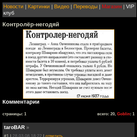
Новости
|
Картинки
|
Видео
|
Переводы
|
Магазин
|
VIP
клуб
Контролёр-негодяй
Комментарии
cтраницы: 1
всего: 20,
Goblin
: 1
taroBAR
»
#1 |
28.03.08 18:22
|
ответить