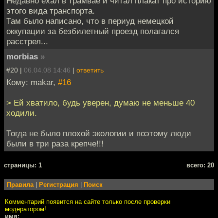
Недавно ехал в трамвае и читал плакат про историю
этого вида транспорта.
Там было написано, что в периуд немецкой
оккупации за безбилетный проезд полагался
расстрел...
morbias
»
#20 |
06.04.08 14:46
|
ответить
Кому: makar,
#16
> Ей хватило, будь уверен, думаю не меньше 40
ходили.
Тогда не было плохой экологии и поэтому люди
были в три раза крепче!!!
cтраницы: 1
всего: 20
Правила
|
Регистрация
|
Поиск
Комментарий появится на сайте только после проверки
модератором!
имя: