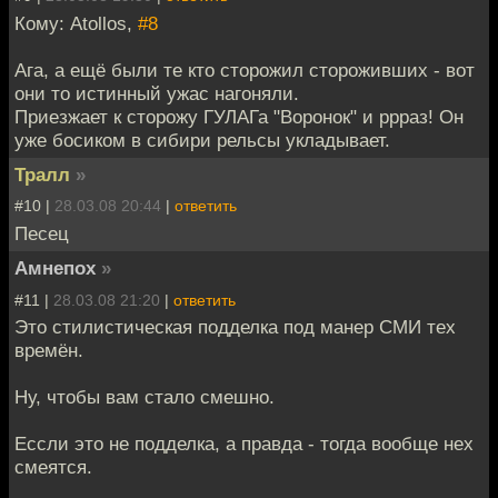
Кому: Atollos,
#8
Ага, а ещё были те кто сторожил стороживших - вот
они то истинный ужас нагоняли.
Приезжает к сторожу ГУЛАГа "Воронок" и ррраз! Он
уже босиком в сибири рельсы укладывает.
Тралл
»
#10 |
28.03.08 20:44
|
ответить
Песец
Амнепох
»
#11 |
28.03.08 21:20
|
ответить
Это стилистическая подделка под манер СМИ тех
времён.
Ну, чтобы вам стало смешно.
Ессли это не подделка, а правда - тогда вообще нех
смеятся.