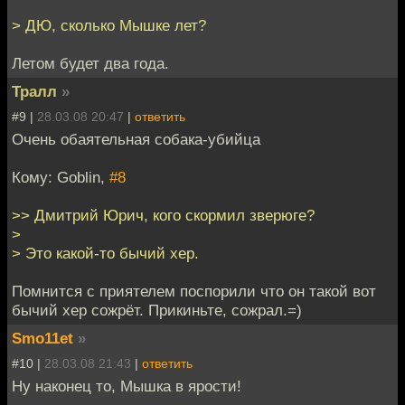
> ДЮ, сколько Мышке лет?
Летом будет два года.
Тралл
»
#9 |
28.03.08 20:47
|
ответить
Очень обаятельная собака-убийца
Кому: Goblin,
#8
>> Дмитрий Юрич, кого скормил зверюге?
>
> Это какой-то бычий хер.
Помнится с приятелем поспорили что он такой вот
бычий хер сожрёт. Прикиньте, сожрал.=)
Smo11et
»
#10 |
28.03.08 21:43
|
ответить
Ну наконец то, Мышка в ярости!