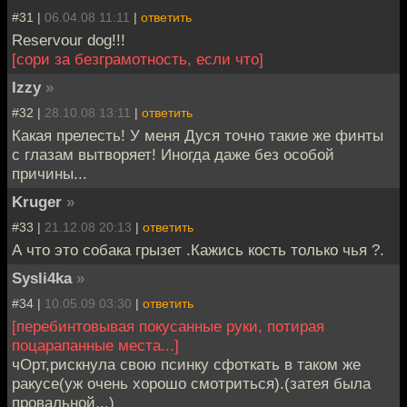
#31 |
06.04.08 11:11
|
ответить
Reservour dog!!!
[сори за безграмотность, если что]
Izzy
»
#32 |
28.10.08 13:11
|
ответить
Какая прелесть! У меня Дуся точно такие же финты
с глазам вытворяет! Иногда даже без особой
причины...
Kruger
»
#33 |
21.12.08 20:13
|
ответить
А что это собака грызет .Кажись кость только чья ?.
Sysli4ka
»
#34 |
10.05.09 03:30
|
ответить
[перебинтовывая покусанные руки, потирая
поцарапанные места...]
чОрт,рискнула свою псинку сфоткать в таком же
ракусе(уж очень хорошо смотриться).(затея была
провальной...)