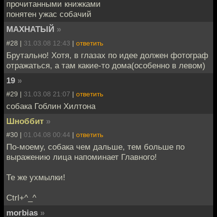
прочитанными книжками
понятен ужас собачий
МАХНАТЫЙ
»
#28 |
31.03.08 12:43
|
ответить
Брутально! Хотя, в глазах по идее должен фотограф
отражаться, а там какие-то дома(особенно в левом)
19
»
#29 |
31.03.08 21:07
|
ответить
собака Гоблин Хилтона
Шноббит
»
#30 |
01.04.08 00:44
|
ответить
По-моему, собака чем дальше, тем больше по
выражению лица напоминает Главного!
Те же ухмылки!
Ctrl+^_^
morbias
»