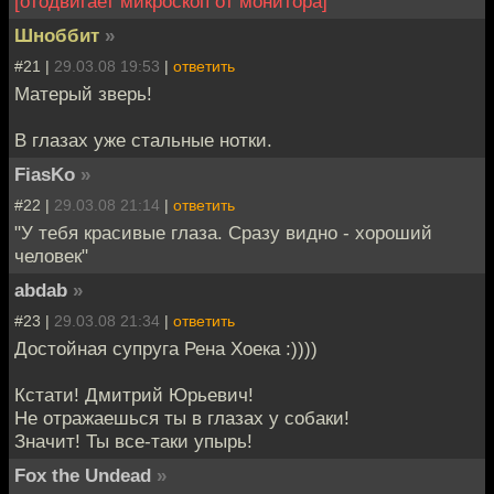
[отодвигает микроскоп от монитора]
Шноббит
»
#21 |
29.03.08 19:53
|
ответить
Матерый зверь!
В глазах уже стальные нотки.
FiasKo
»
#22 |
29.03.08 21:14
|
ответить
"У тебя красивые глаза. Сразу видно - хороший
человек"
abdab
»
#23 |
29.03.08 21:34
|
ответить
Достойная супруга Рена Хоека :))))
Кстати! Дмитрий Юрьевич!
Не отражаешься ты в глазах у собаки!
Значит! Ты все-таки упырь!
Fox the Undead
»