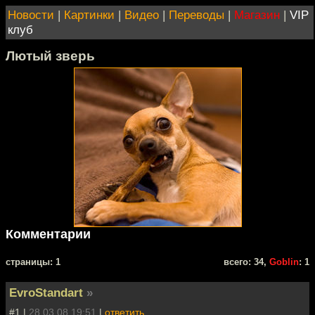
Новости
|
Картинки
|
Видео
|
Переводы
|
Магазин
|
VIP
клуб
Лютый зверь
Комментарии
cтраницы: 1
всего: 34,
Goblin
: 1
EvroStandart
»
#1 |
28.03.08 19:51
|
ответить