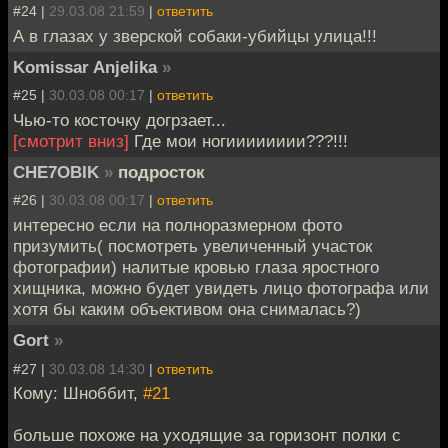
#24 |
29.03.08 21:59
|
ответить
А в глазах у зверской собаки-убийцы улица!!!
Komissar Anjelika
»
#25 |
30.03.08 00:17
|
ответить
Чью-то косточку догрзает...
[смотрит вниз]
Где мои ногииииииии???!!!
CHE7OBIK
»
подросток
#26 |
30.03.08 00:17
|
ответить
интересно если на полноразмерном фото
призумить( посмотреть увеличенный участок
фотографии) налитые кровью глаза яростного
хищника, можно будет увидеть лицо фотографа или
хотя бы каким объективом она снималась?)
Gort
»
#27 |
30.03.08 14:30
|
ответить
Кому: Шноббит,
#21
больше похоже на уходящие за горизонт полки с