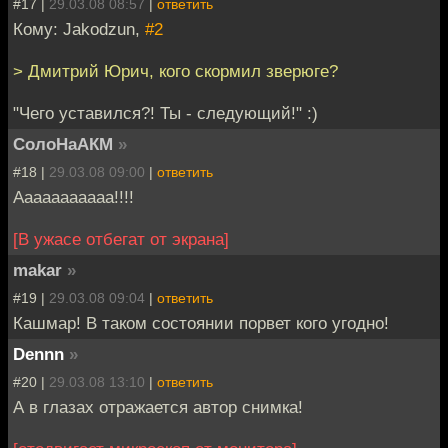
#17 |
29.03.08 08:57
|
ответить
Кому: Jakodzun,
#2
> Дмитрий Юрич, кого скормил зверюге?
"Чего уставился?! Ты - следующий!" :)
СолоНаАКМ
»
#18 |
29.03.08 09:00
|
ответить
Ааааааааааа!!!!
[В ужасе отбегат от экрана]
makar
»
#19 |
29.03.08 09:04
|
ответить
Кашмар! В таком состоянии порвет кого угодно!
Dennn
»
#20 |
29.03.08 13:10
|
ответить
А в глазах отражается автор снимка!