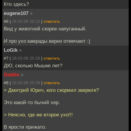
Кто здесь?
eugene107
»
#6 |
28.03.08 20:12
|
ответить
Вид у животной скорее напуганный.
И про ухо камрады верно отмечают :)
LoGik
»
#7 |
28.03.08 20:26
|
ответить
ДЮ, сколько Мышке лет?
Goblin
»
#8 |
28.03.08 20:38
|
ответить
> Дмитрий Юрич, кого скормил зверюге?
Это какой-то бычий хер.
> Неясно, где же второе ухо!!!
В ярости прижато.