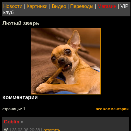
Новости
|
Картинки
|
Видео
|
Переводы
|
Магазин
|
VIP
клуб
Лютый зверь
Комментарии
cтраницы: 1
все комментарии
Goblin
»
#8 |
28.03.08 20:38
|
ответить