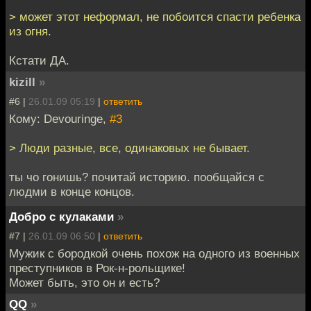
> может этот неформал, не побоится спасти ребенка
из огня.
Кстати ДА.
kizill
»
#6 |
26.01.09 05:19
|
ответить
Кому: Devouringe,
#3
> Люди разные, все, одинаковых не бывает.
ты чо гонишь? почитай историю. пообщайся с
людми в конце концов.
Добро с кулаками
»
#7 |
26.01.09 06:50
|
ответить
Мужик с бородкой очень похож на одного из военных
преступников в Рок-н-рольщике!
Может быть, это он и есть?
QQ
»