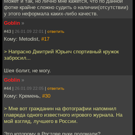
Может и так, но лично мне кажется, что по данной
фотке крайне сложно судить о наличии(отсутствии)
у этого неформала каких-либо качеств.
Goblin
»
#43 |
26.01.09 22:01
|
ответить
Кому: Metodist,
#17
> Напрасно Дмитрий Юрьич спортивный кружок
забросил...
Шея болит, не могу.
Goblin
»
#44 |
26.01.09 22:05
|
ответить
Кому: Кремень,
#30
> Мне вот гражданин на фотографии напомнил
главреда одного известного игрового журнала. На
мой взгляд, лучшего в России.
Это которому в Ростове руки поломали?