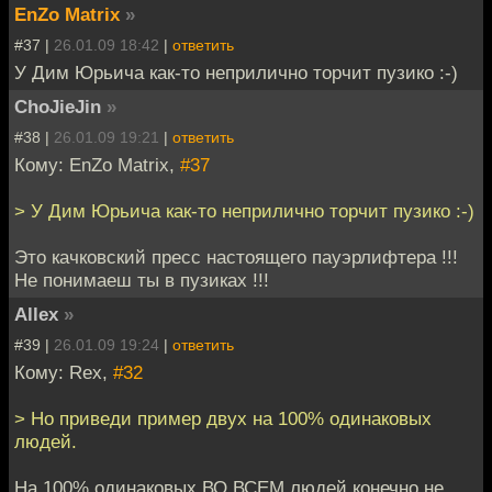
EnZo Matrix
»
#37 |
26.01.09 18:42
|
ответить
У Дим Юрьича как-то неприлично торчит пузико :-)
ChoJieJin
»
#38 |
26.01.09 19:21
|
ответить
Кому: EnZo Matrix,
#37
> У Дим Юрьича как-то неприлично торчит пузико :-)
Это качковский пресс настоящего пауэрлифтера !!!
Не понимаеш ты в пузиках !!!
Allex
»
#39 |
26.01.09 19:24
|
ответить
Кому: Rex,
#32
> Но приведи пример двух на 100% одинаковых
людей.
На 100% одинаковых ВО ВСЕМ людей конечно не