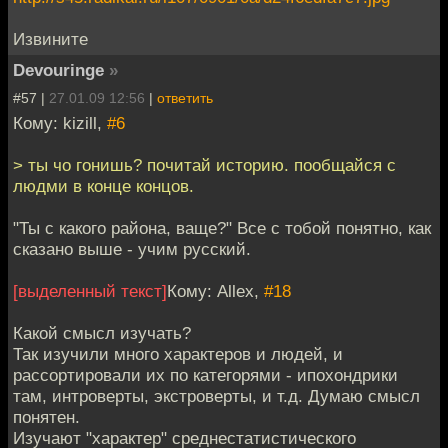
Извините
Devouringe
»
#57 |
27.01.09 12:56
|
ответить
Кому: kizill,
#6
> ты чо гонишь? почитай историю. пообщайся с
людми в конце концов.
"Ты с какого района, ваще?" Все с тобой понятно, как
сказано выше - учим русский.
[выделенный текст]
Кому: Allex,
#18
Какой смысл изучать?
Так изучили много характеров и людей, и
рассортировали их по категорями - ипохондрики
там, интроверты, экстроверты, и т.д. Думаю смысл
понятен.
Изучают "характер" среднестатистического