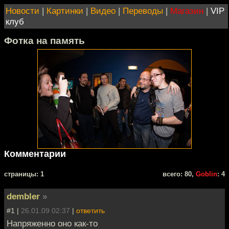
Новости
|
Картинки
|
Видео
|
Переводы
|
Магазин
|
VIP
клуб
Фотка на память
Комментарии
cтраницы: 1
всего: 80,
Goblin
: 4
dembler
»
#1 |
26.01.09 02:37
|
ответить
Напряженно оно как-то