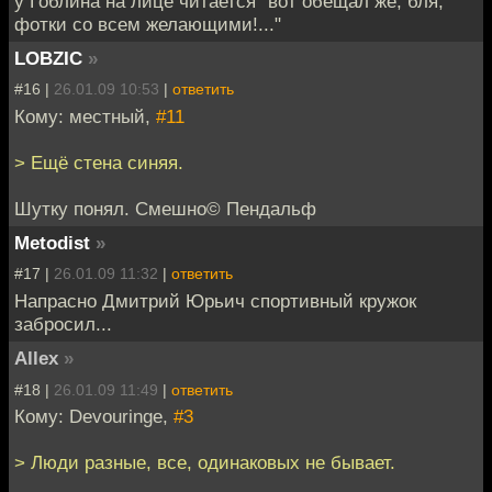
у Гоблина на лице читается "вот обещал же, бля,
фотки со всем желающими!..."
LOBZIC
»
#16 |
26.01.09 10:53
|
ответить
Кому: местный,
#11
> Ещё стена синяя.
Шутку понял. Смешно© Пендальф
Metodist
»
#17 |
26.01.09 11:32
|
ответить
Напрасно Дмитрий Юрьич спортивный кружок
забросил...
Allex
»
#18 |
26.01.09 11:49
|
ответить
Кому: Devouringe,
#3
> Люди разные, все, одинаковых не бывает.