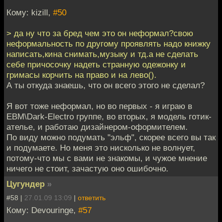
Кому: kizill,
#50
> да ну что за бред чем это он неформал?свою
неформальность по другому проявлять надо книжку
написать,кина снимать,музыку и тд.а не сделать
себе причосочку надеть странную одежонку и
гримасы корчить на право и на лево().
А ты откуда знаешь, что он всего этого не сделал?
Я вот тоже неформал, но во первых - я играю в
EBM\Dark-Electro группе, во вторых, я модель готик-
ателье, и работаю дизайнером-оформителем.
По виду можно подумать "эльф", скорее всего вы так
и подумаете. Но меня это нисколько не волнует,
потому-что мы с вами не знакомы, и чужое мнение
ничего не стоит, зачастую оно ошибочно.
Цугундер
»
#58 |
27.01.09 13:09
|
ответить
Кому: Devouringe,
#57