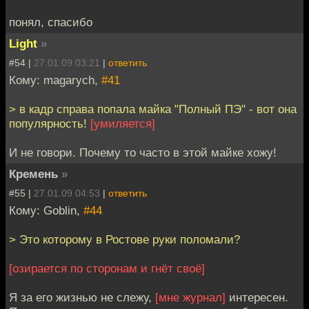
понял, спасибо
Light
»
#54 |
27.01.09 03:21
|
ответить
Кому: magarych,
#41
> в кадр справа попала майка "Полный ПЭ" - вот она
популярность!
[умиляется]
И не говори. Почему то часто в этой майке хожу!
Кремень
»
#55 |
27.01.09 04:53
|
ответить
Кому: Goblin,
#44
> Это которому в Ростове руки поломали?
[озирается по сторонам и гнёт своё]
Я за его жизнью не слежу,
[мне журнал]
интересен.