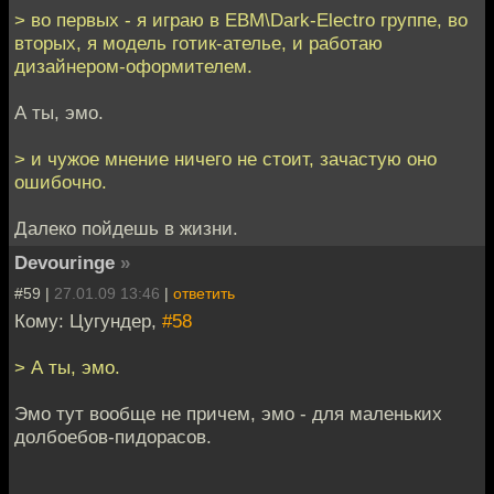
> во первых - я играю в EBM\Dark-Electro группе, во
вторых, я модель готик-ателье, и работаю
дизайнером-оформителем.
А ты, эмо.
> и чужое мнение ничего не стоит, зачастую оно
ошибочно.
Далеко пойдешь в жизни.
Devouringe
»
#59 |
27.01.09 13:46
|
ответить
Кому: Цугундер,
#58
> А ты, эмо.
Эмо тут вообще не причем, эмо - для маленьких
долбоебов-пидорасов.