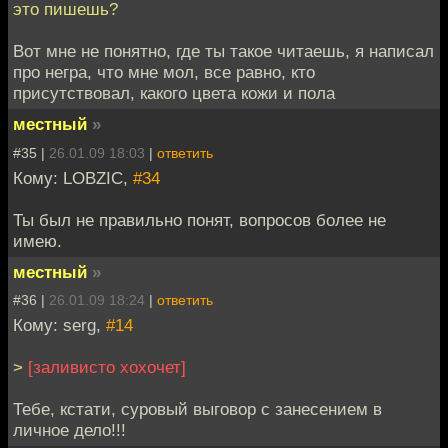
это пишешь?
Вот мне не понятно, где ты такое читаешь, я написал
про негра, что мне мол, все равно, кто
присутствовал, какого цвета кожи и пола
местный
»
#35 |
26.01.09 18:03
|
ответить
Кому: LOBZIC,
#34
Ты был не правильно понят, вопросов более не
имею.
местный
»
#36 |
26.01.09 18:24
|
ответить
Кому: serg,
#14
>
[заливисто хохочет]
Тебе, кстати, суровый выговор с занесением в
личное дело!!!