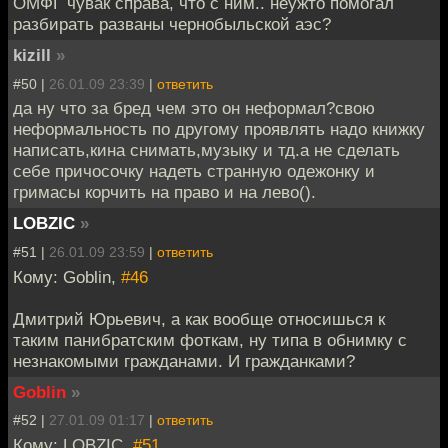
ОМФГ чувак справа, что с ним.. неужто помогал
разбирать разваны чернобыльской аэс?
kizill
»
#50 |
26.01.09 23:39
|
ответить
да ну что за бред чем это он неформал?свою
неформальность по другому проявлять надо книжку
написать,кина снимать,музыку и тд.а не сделать
себе причосочку надеть странную одежонку и
гримасы корчить на право и на лево().
LOBZIC
»
#51 |
26.01.09 23:59
|
ответить
Кому: Goblin,
#46
Дмитрий Юрьевич, а как вообще относишься к
таким панибратским фоткам, ну типа в обнимку с
незнакомыми гражданами. И гражданками?
Goblin
»
#52 |
27.01.09 01:17
|
ответить
Кому: LOBZIC,
#51