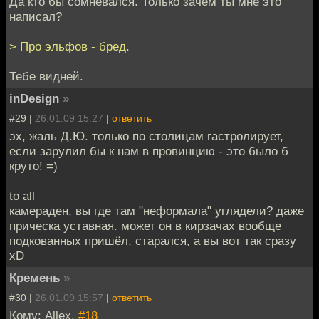
Да кто бы сомневался. Только зачем ты мне это
написал?
> Про эльфов - бред.
Тебе видней.
inDesign
»
#29 |
26.01.09 15:27
|
ответить
эх, жаль Д.Ю. только по столицам гастролирует,
если зарулил бы к нам в провинцию - это было б
круто! =)
to all
камераден, вы где там "неформала" углядели? даже
прическа уставная. может он в кирзачах вообще
подкованных пришёл, старался, а вы вот так сразу
xD
Кремень
»
#30 |
26.01.09 15:57
|
ответить
Кому: Allex,
#18