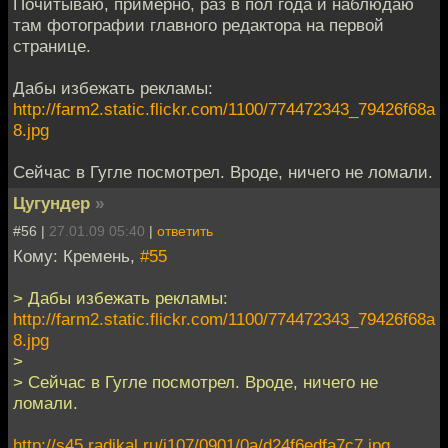
Почитываю, примерно, раз в пол года и наблюдаю
там фотографии главного редактора на первой
странице.
Дабы избежать рекламы:
http://farm2.static.flickr.com/1100/774472343_79426f68a
8.jpg
Сейчас в Гугле посмотрел. Вроде, ничего не ломали.
Цугундер
»
#56 |
27.01.09 05:40
|
ответить
Кому: Кремень,
#55
> Дабы избежать рекламы:
http://farm2.static.flickr.com/1100/774472343_79426f68a
8.jpg
>
> Сейчас в Гугле посмотрел. Вроде, ничего не
ломали.
http://s45.radikal.ru/i107/0901/0a/d24f6edfa7c7.jpg