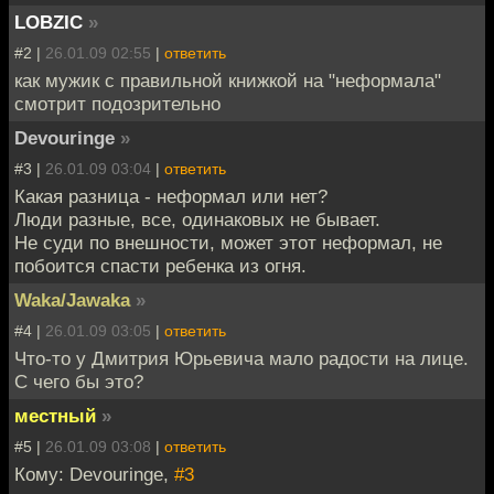
LOBZIC
»
#2 |
26.01.09 02:55
|
ответить
как мужик с правильной книжкой на "неформала"
смотрит подозрительно
Devouringe
»
#3 |
26.01.09 03:04
|
ответить
Какая разница - неформал или нет?
Люди разные, все, одинаковых не бывает.
Не суди по внешности, может этот неформал, не
побоится спасти ребенка из огня.
Waka/Jawaka
»
#4 |
26.01.09 03:05
|
ответить
Что-то у Дмитрия Юрьевича мало радости на лице.
С чего бы это?
местный
»
#5 |
26.01.09 03:08
|
ответить
Кому: Devouringe,
#3