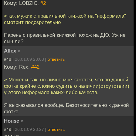
Кому: LOBZIC,
#2
> как мужик с правильной книжкой на "неформала"
смотрит подозрительно
Парень с правильной книжкой похож на ДЮ. Уж не
сын ли?
Allex
»
#48 |
26.01.09 23:03
|
ответить
Кому: Rex,
#42
> Может и так, но лично мне кажется, что по данной
фотке крайне сложно судить о наличии(отсутствии)
у этого неформала каких-либо качеств.
Я высказывался вообще. Безотносительно к данной
фотке.
House
»
#49 |
26.01.09 23:27
|
ответить