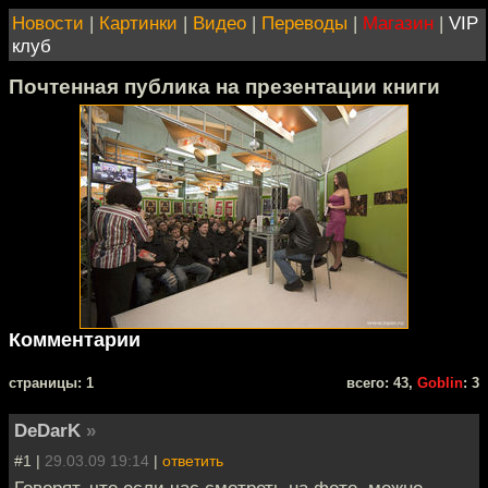
Новости
|
Картинки
|
Видео
|
Переводы
|
Магазин
|
VIP
клуб
Почтенная публика на презентации книги
Комментарии
cтраницы: 1
всего: 43,
Goblin
: 3
DeDarK
»
#1 |
29.03.09 19:14
|
ответить
Говорят, что если час смотреть на фото, можно