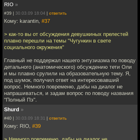
RIO
»
#39 |
30.03.09 18:04
|
ответить
Кому: karantin,
#37
> как-то вы от обсуждения девушкиных прелестей
плавно перешли на темы "Чугункин в свете
социального окружения"
Главный не поддержал нашего энтузиазма по поводу
детального (анатомического) обсуждению тети Оли
и мы плавно срулили на образовательную тему. Я,
под шумок, получил ответ на интересовавший
вопрос. Немного повременю, дабы на диалог не
напрашиваться, и задам вопрос по поводу названия
"Полный Пэ".
Shurd
»
#40 |
30.03.09 18:31
|
ответить
Кому: RIO,
#39
> Немного повременю, дабы на диалог не