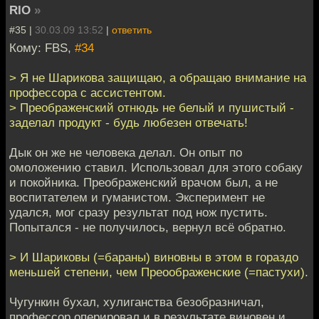
RIO
»
#35 |
30.03.09 13:52
|
ответить
Кому: FBS,
#34
> Я не Шарикова защищаю, а обращаю внимание на
профессора с ассистентом.
> Преображенский отнюдь не белый и пушистый -
заделал продукт - будь любезен отвечать!
Дык он же не человека делал. Он опыт по
омоложению ставил. Использовал для этого собаку
и покойника. Преображенский врачом был, а не
воспитателем и гуманистом. Эксперимент не
удался, мог сразу результат под нож пустить.
Попытался - не получилось, вернул всё обратно.
> И Шариковы (=бараны) виновны в этом в гораздо
меньшей степени, чем Преоображенские (=пастухи).
Чугункин бухал, хулиганства безобразничал,
профессор оперировал и в результате виновен и