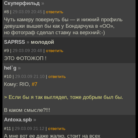
Скуперфильд
»
#8 |
29.03.09 20:45
|
ответить
Чуть камеру повернуть бы — и нижний профиль
девушки вышел бы как у Бондарчука в «ОО»,
но фотограф сделал ставку на верхний:-)
SAPRSS
»
молодой
#9 |
29.03.09 20:48
|
ответить
ЭТО ФОТОЖОП !
hel`g
»
#10 |
29.03.09 21:10
|
ответить
Кому: RIO,
#7
> Если бы я так выглядел, тоже добрым был бы.
В каком смысле?!!!
Antoxa.spb
»
#11 |
29.03.09 21:12
|
ответить
А мне вот ее даже жалко, стоит на всех