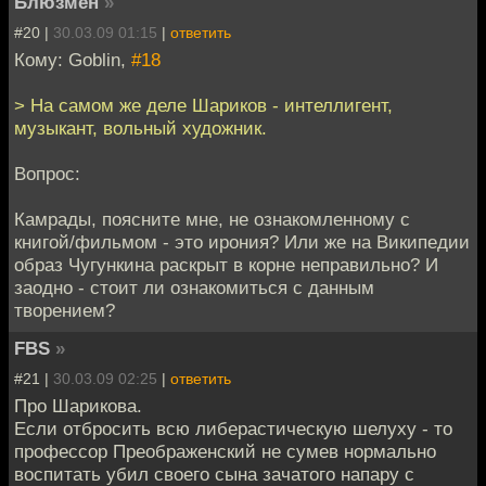
Блюзмен
»
#20 |
30.03.09 01:15
|
ответить
Кому: Goblin,
#18
> На самом же деле Шариков - интеллигент,
музыкант, вольный художник.
Вопрос:
Камрады, поясните мне, не ознакомленному с
книгой/фильмом - это ирония? Или же на Википедии
образ Чугункина раскрыт в корне неправильно? И
заодно - стоит ли ознакомиться с данным
творением?
FBS
»
#21 |
30.03.09 02:25
|
ответить
Про Шарикова.
Если отбросить всю либерастическую шелуху - то
профессор Преображенский не сумев нормально
воспитать убил своего сына зачатого напару с