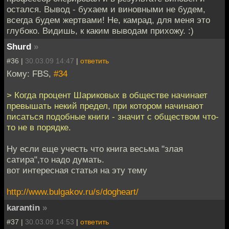
остался. Вывод - бухаем и виновными не будем,
всегда будем жертвами! Не, камрад, для меня это
глубоко. Видишь, к каким выводам прихожу. :)
Shurd
»
#36 |
30.03.09 14:47
|
ответить
Кому: FBS,
#34
> Когда процент Шариковых в обществе начинает
превышать некий предел, при котором начинают
писаться подобные книги - значит с обществом что-
то не в порядке.
Ну если еще учесть что книга весьма "злая
сатира",то надо думать.
вот интересная статья на эту тему
http://www.bulgakov.ru/s/dogheart/
karantin
»
#37 |
30.03.09 14:53
|
ответить