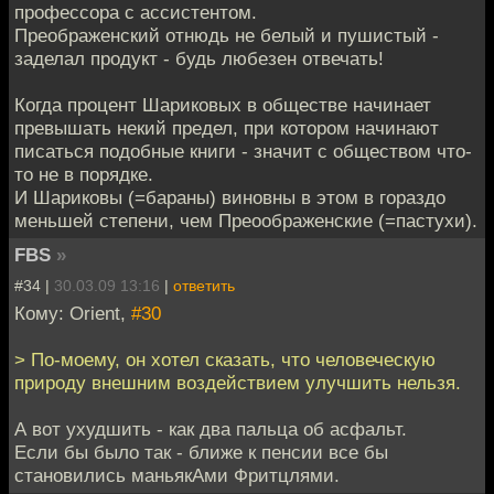
профессора с ассистентом.
Преображенский отнюдь не белый и пушистый -
заделал продукт - будь любезен отвечать!
Когда процент Шариковых в обществе начинает
превышать некий предел, при котором начинают
писаться подобные книги - значит с обществом что-
то не в порядке.
И Шариковы (=бараны) виновны в этом в гораздо
меньшей степени, чем Преоображенские (=пастухи).
FBS
»
#34 |
30.03.09 13:16
|
ответить
Кому: Orient,
#30
> По-моему, он хотел сказать, что человеческую
природу внешним воздействием улучшить нельзя.
А вот ухудшить - как два пальца об асфальт.
Если бы было так - ближе к пенсии все бы
становились маньякАми Фритцлями.