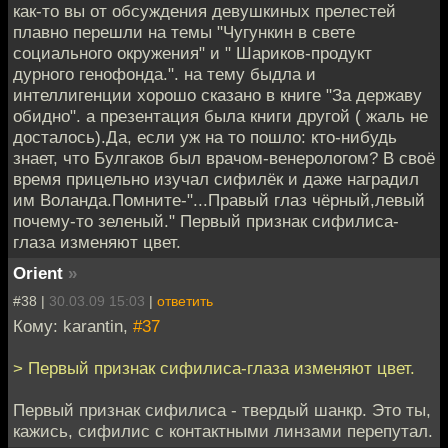
как-то вы от обсуждения девушкиных прелестей
плавно перешли на темы "Чугункин в свете
социального окружения" и " Шариков-продукт
дурного генофонда.". на тему быдла и
интеллигенции хорошо сказано в книге "За державу
обидно". а презентация была книги другой ( жаль не
досталось).Да, если уж на то пошло: кто-нибудь
знает, что Булгаков был врачом-венерологом? В своё
время прицельно изучал сифилёк и даже наградил
им Воланда.Помните-"...Правый глаз чёрный,левый
почему-то зеленый." Первый признак сифилиса-
глаза изменяют цвет.
Orient
»
#38 |
30.03.09 15:03
|
ответить
Кому: karantin,
#37
> Первый признак сифилиса-глаза изменяют цвет.
Первый признак сифилиса - твердый шанкр. Это ты,
кажись, сифилис с контактными линзами перепутал.