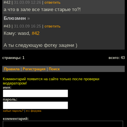
#42 |
31.03.09 12:26
|
ответить
а что в зале все такие старые то?!
Блюзмен
»
#43 |
31.03.09 16:25
|
ответить
Кому: wasd,
#42
А ты следующую фотку зацени )
cтраницы: 1
всего: 43
Правила
|
Регистрация
|
Поиск
Комментарий появится на сайте только после проверки
модератором!
имя:
пароль:
забыл пароль?
|
я с форума
комментарий: