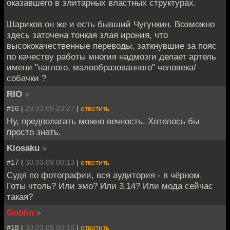
оказавшего в элитарных властных структурах.
Шариков он же и есть бывший Чугункин. Возможно
здесь заточена тонкая злая ирония, что
высококачественные переводы, заткнувшие за пояс
по качеству работы многия надмозги делает артель
имени "наглого, малообразованного" человека/
собачки ?
RIO
»
#16 |
29.03.09 23:27
|
ответить
Ну, предполагать можно вечность. Хотелось бы
просто знать.
Kiosaku
»
#17 |
30.03.09 00:13
|
ответить
Судя по фотографии, вся аудитория - в чёрном.
Готы чтоль? Или эмо? Или 3,14? Или мода сейчас
такая?
Goblin
»
#18 |
30.03.09 00:16
|
ответить