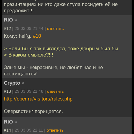
презинтациях ни кто даже стула посидеть ей не
предложит!!!
RIO
»
#12 |
29.03.09 21:44
|
ответить
Кому: hel`g,
#10
> Если бы я так выглядел, тоже добрым был бы.
> В каком смысле?!!!
Злые мы - некрасивые, не любят нас и не
восхищаются!
Crypto
»
#13 |
29.03.09 21:48
|
ответить
http://oper.ru/visitors/rules.php
Оверквотинг порицается.
RIO
»
#14 |
29.03.09 22:11
|
ответить