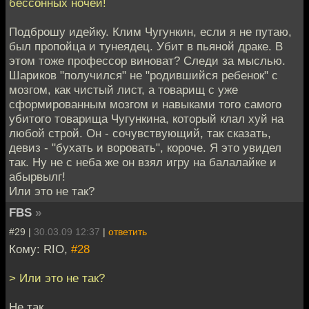
бессонных ночей!
Подброшу идейку. Клим Чугункин, если я не путаю,
был пропойца и тунеядец. Убит в пьяной драке. В
этом тоже профессор виноват? Следи за мыслью.
Шариков "получился" не "родившийся ребенок" с
мозгом, как чистый лист, а товарищ с уже
сформированным мозгом и навыками того самого
убитого товарища Чугункина, который клал хуй на
любой строй. Он - сочувствующий, так сказать,
девиз - "бухать и воровать", короче. Я это увидел
так. Ну не с неба же он взял игру на балалайке и
абырвылг!
Или это не так?
FBS
»
#29 |
30.03.09 12:37
|
ответить
Кому: RIO,
#28
> Или это не так?
Не так.