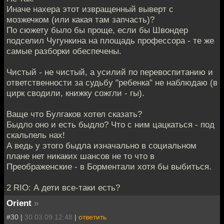
Иначе нахера этот извращенный выверт с
мозжечком (или какая там запчасть)?
По сюжету было бы проще, если бы Швондер
подселил Чугункина на площадь профессора - те же
самые разборки обеспечены.
Чистый - не чистый, а усилий по перевоспитанию и
ответственности за судьбу "ребенка" не наблюдаю (в
цирк сводили, книжку сожгли - гы).
Ваще что Булгаков хотел сказать?
Быдло оно и есть быдло? Что с ним цацкаться - под
скальпель нах!
А ведь у этого быдла изначально в социальном
плане нет никаких шансов не то что в
Преображенские - в Борментали хотя бы выбиться.
2 RIO: А дети все-таки есть?
Orient
»
#30 |
30.03.09 12:48
|
ответить