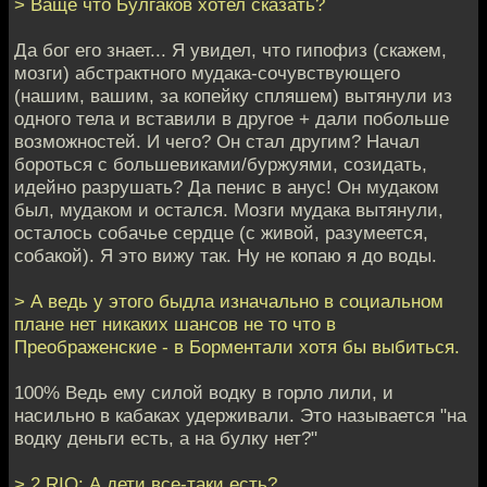
> Ваще что Булгаков хотел сказать?
Да бог его знает... Я увидел, что гипофиз (скажем,
мозги) абстрактного мудака-сочувствующего
(нашим, вашим, за копейку спляшем) вытянули из
одного тела и вставили в другое + дали побольше
возможностей. И чего? Он стал другим? Начал
бороться с большевиками/буржуями, созидать,
идейно разрушать? Да пенис в анус! Он мудаком
был, мудаком и остался. Мозги мудака вытянули,
осталось собачье сердце (с живой, разумеется,
собакой). Я это вижу так. Ну не копаю я до воды.
> А ведь у этого быдла изначально в социальном
плане нет никаких шансов не то что в
Преображенские - в Борментали хотя бы выбиться.
100% Ведь ему силой водку в горло лили, и
насильно в кабаках удерживали. Это называется "на
водку деньги есть, а на булку нет?"
> 2 RIO: А дети все-таки есть?