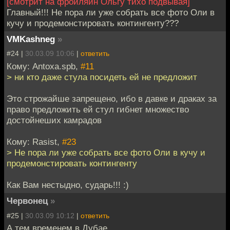
[смотрит на фройляйн Ольгу тихо подвывая]
Главный!!! Не пора ли уже собрать все фото Оли в
кучу и продемонстировать контингенту???
VMKashneg
»
#24 |
30.03.09 10:06
|
ответить
Кому: Antoxa.spb,
#11
> ни кто даже стула посидеть ей не предложит
Это строжайше запрещено, ибо в давке и драках за
право предложить ей стул гибнет множество
достойнеших камрадов
Кому: Rasist,
#23
> Не пора ли уже собрать все фото Оли в кучу и
продемонстировать контингенту
Как Вам нестыдно, сударь!!! :)
Червонец
»
#25 |
30.03.09 10:12
|
ответить
А тем временем в Дубае...