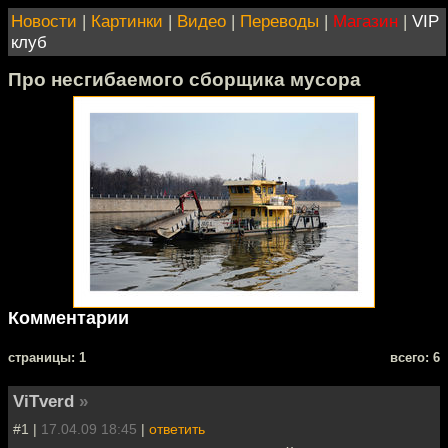
Новости
|
Картинки
|
Видео
|
Переводы
|
Магазин
|
VIP
клуб
Про несгибаемого сборщика мусора
Комментарии
cтраницы: 1
всего: 6
ViTverd
»
#1 |
17.04.09 18:45
|
ответить