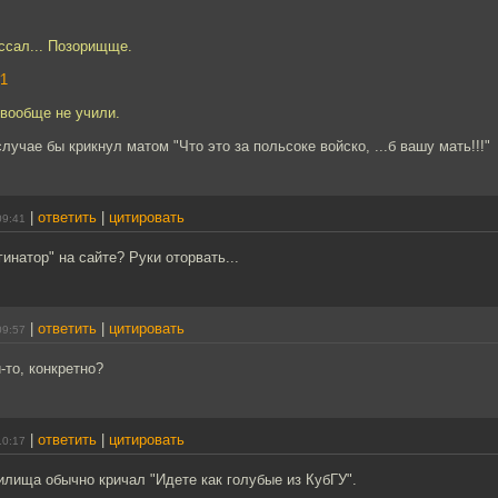
оссал... Позорищще.
1
 вообще не учили.
лучае бы крикнул матом "Что это за польсоке войско, ...б вашу мать!!!"
|
ответить
|
цитировать
09:41
инатор" на сайте? Руки оторвать...
|
ответить
|
цитировать
09:57
-то, конкретно?
|
ответить
|
цитировать
10:17
лища обычно кричал "Идете как голубые из КубГУ".