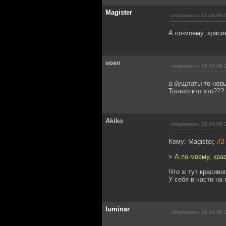
Magister
отправлено 15.04.09 
А по-моему, краси
voen
отправлено 15.04.09 
а бущлаты то новы
Только кто это??
Akiko
отправлено 15.04.09 
Кому: Magister,
#3
> А по-моему, кра
Что ж тут красиво
У себя в части на
luminar
отправлено 15.04.09 