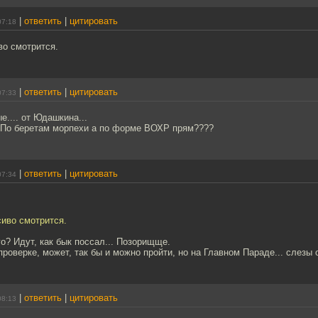
|
ответить
|
цитировать
07:18
во смотрится.
|
ответить
|
цитировать
07:33
е.... от Юдашкина...
? По беретам морпехи а по форме ВОХР прям????
|
ответить
|
цитировать
07:34
сиво смотрится.
го? Идут, как бык поссал... Позорищще.
 проверке, может, так бы и можно пройти, но на Главном Параде... слезы 
|
ответить
|
цитировать
08:13