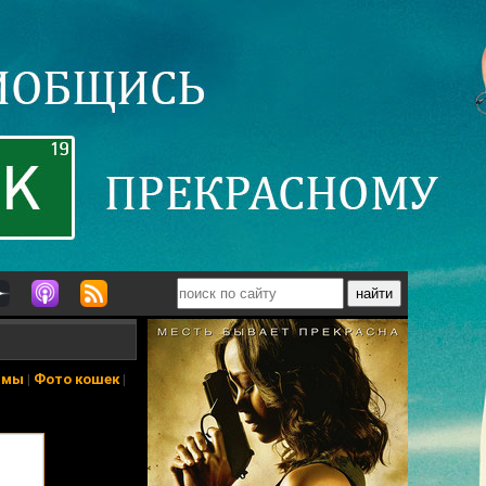
ьмы
|
Фото кошек
|