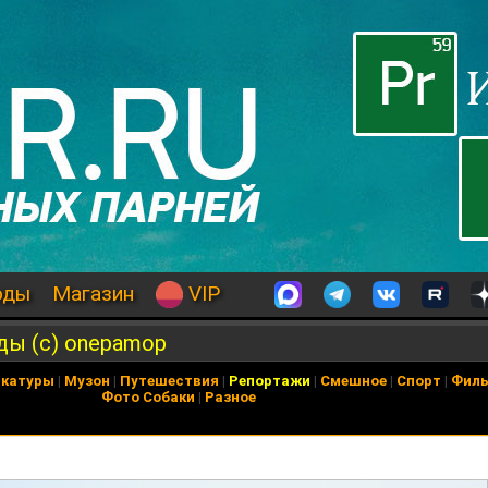
оды
Магазин
VIP
ды (с) onepamop
икатуры
|
Музон
|
Путешествия
|
Репортажи
|
Смешное
|
Спорт
|
Фил
Фото Собаки
|
Разное