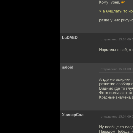
Кому: voen,
#4
> а бущлаты то но
разве у них рисун
LuDAED
отправлено 15.04.09 
Нормально всё, эт
saloid
отправлено 15.04.09 
А где же выкрики
развитие свободн
Видимо где то глу
Фото вызывают жг
Красные знамена 
УниверСол
отправлено 15.04.09 
Ну вообще-то след
Парадом Победы н