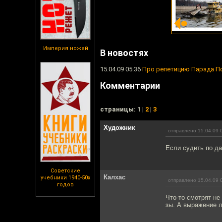
Империя ножей
В новостях
15.04.09 05:36
Про репетицию Парада П
Комментарии
cтраницы: 1 |
2
|
3
Художник
отправлено 15.04.09 
Если судить по да
Советские
Калхас
учебники 1940-50х
отправлено 15.04.09 
годов
Что-то смотрят не
зы. А выражение л