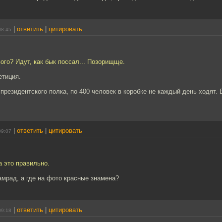
|
ответить
|
цитировать
08:45
вого? Идут, как бык поссал... Позорищще.
етиция.
з президентского полка, по 400 человек в коробке не каждый день ходят.
|
ответить
|
цитировать
09:07
 это правильно.
мрад, а где на фото красные знамена?
|
ответить
|
цитировать
09:18