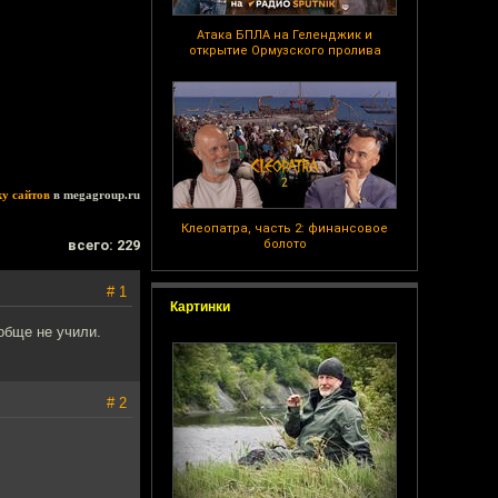
Атака БПЛА на Геленджик и
открытие Ормузского пролива
ку сайтов
в megagroup.ru
Клеопатра, часть 2: финансовое
всего: 229
болото
# 1
Картинки
обще не учили.
# 2