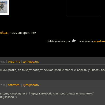
обеды
, комментарии: 169
Goblin рекомендует
заказывать
разработ
|
ответить
|
цитировать
06:59
нной фотке, то пиздят солдат сейчас крайне мало! А береты ушивать во
|
ответить
|
цитировать
07:02
 в одну сторону все. Перед камерой, или просто еще опыта нету?
иц каково :)