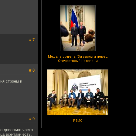
# 7
Медаль ордена "За заслуги перед
Отечеством" II степени
# 8
ия строем и
# 9
РВИО
то довольно часто
а всё-таки есть.