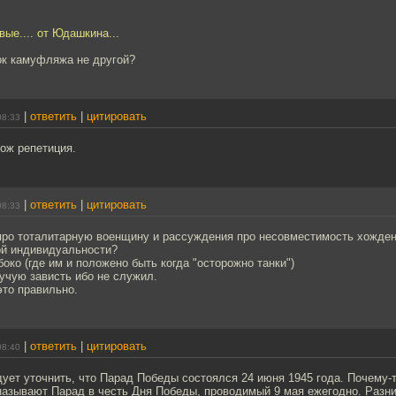
вые.... от Юдашкина...
ок камуфляжа не другой?
|
ответить
|
цитировать
08:33
ож репетиция.
|
ответить
|
цитировать
08:33
 про тоталитарную военщину и рассуждения про несовместимость хожден
ой индивидуальности?
боко (где им и положено быть когда "осторожно танки")
учую зависть ибо не служил.
это правильно.
|
ответить
|
цитировать
08:40
ует уточнить, что Парад Победы состоялся 24 июня 1945 года. Почему-
азывают Парад в честь Дня Победы, проводимый 9 мая ежегодно. Разниц