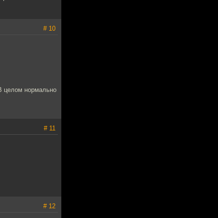
# 10
 В целом нормально
# 11
# 12