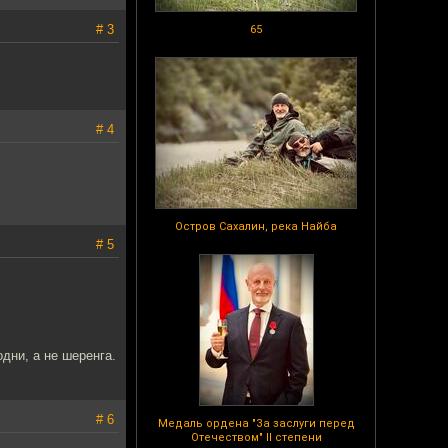
# 3
65
# 4
Остров Сахалин, река Найба
# 5
одни, а не шеренга.
# 6
Медаль ордена "За заслуги перед
Отечеством" II степени