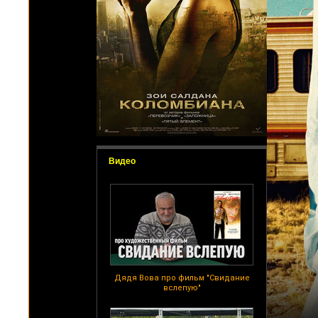
Видео
Дядя Вова про фильм "Свидание
вслепую"