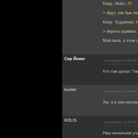
Кому: Akiko,
#5
> Идут, как бык п
Кому: Художник,
#
> береты ушивать
Мой папа, в этом с
Сир Йожег
отправлено 15.04.09 
Кто там делал "паг
buster
отправлено 15.04.09 
Хм, а в чем косяки
KOLIS
отправлено 15.04.09 
Наш начальник учи