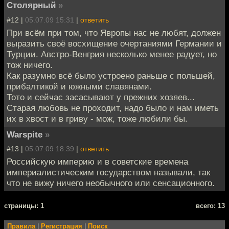
Столярный
»
#12 |
05.07.09 15:31
|
ответить
При всём при том, что Явропы нас не любят, должен
выразить своё восхищение очертаниями Германии и
Турции. Австро-Венгрия несколько менее радует, но
тож ничего.
Как разумно всё было устроено раньше с польшей,
прибалтикой и южными славянами.
Тото и сейчас засасывают у прежних хозяев...
Старая любовь не проходит, надо было и нам иметь
их в хвост и в гриву - мож, тоже любили бы.
Warspite
»
#13 |
05.07.09 18:39
|
ответить
Российскую империю и в советские времена
империалистическим государством называли, так
что не вижу ничего необычного или сенсационного.
cтраницы: 1
всего: 13
Правила
|
Регистрация
|
Поиск