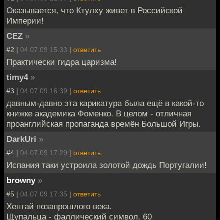
Оказывается, что Ктулху живет в Российской
Империи!
CEZ
»
#2 |
04.07.09 15:33
|
ответить
Практически гидра царизма!
timy4
»
#3 |
04.07.09 16:39
|
ответить
давным-давно эта карикатура была ещё в какой-то
книжке академика Фоменко. В целом - отличная
проанглийская пропаганда времён Большой Игры.
DarkUri
»
#4 |
04.07.09 17:29
|
ответить
Испания таки устроила золотой дождь Португалии!
browny
»
#5 |
04.07.09 17:35
|
ответить
Хентай позапрошлого века.
Щупальца - фаллический символ. 60