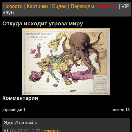
Новости
|
Картинки
|
Видео
|
Переводы
|
Магазин
|
VIP
клуб
Откуда исходит угроза миру
Комментарии
cтраницы: 1
всего: 13
Эдя Лысый
»
#1 |
04.07.09 12:57
|
ответить