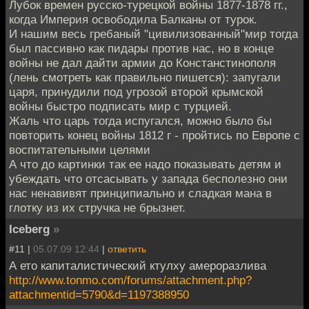
Лубок времен русско-турецкой войны 1877-1878 гг.,
когда Империя освободила Балканы от турок.
И нашим весь гребаный "цивилизованный"мир тогда
был пассивно как пидары против нас, но в конце
войны не дал дайти армии до Констанстинополя
(лень смотреть как правильно пишется): запугали
царя, принудили под угрозой второй крымской
войны быстро подписать мир с турцией.
Жаль что царь тогда испугался, можно было бы
повторить конец войны 1812 г - пройтись по Европе с
воспитательными целями
А что до картинки так ее надо показывать детям и
убеждать что отсасывать у запада бесполезно они
нас ненавивят принципиально и сладкая мана в
глотку из их стручка не брызнет.
Iceberg
»
#11 |
05.07.09 12:44
|
ответить
А ето капиталистический ктулху амероразлива
http://www.tonmo.com/forums/attachment.php?
attachmentid=5790&d=1197388950