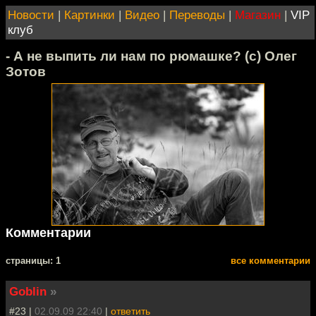
Новости
|
Картинки
|
Видео
|
Переводы
|
Магазин
|
VIP
клуб
- А не выпить ли нам по рюмашке? (с) Олег
Зотов
Комментарии
cтраницы: 1
все комментарии
Goblin
»
#23 |
02.09.09 22:40
|
ответить