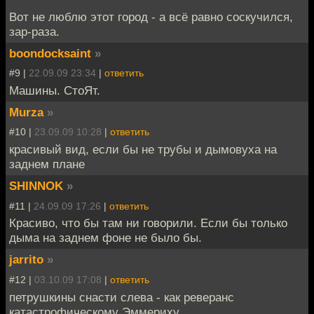
Вот не люблю этот город - а всё равно соскучился,
зар-раза.
boondocksaint
»
#9 |
22.09.09 23:34
|
ответить
Машины. СтоЯт.
Murza
»
#10 |
23.09.09 10:28
|
ответить
красивый вид, если бы не трубы и дымовуха на
заднем плане
SHINNOK
»
#11 |
24.09.09 17:26
|
ответить
Красиво, что бы там ни говорили. Если бы только
дыма на заднем фоне не было бы.
jarrito
»
#12 |
03.10.09 17:08
|
ответить
петрушкины снасти слева - как реверанс
катастрофическому Эммериху