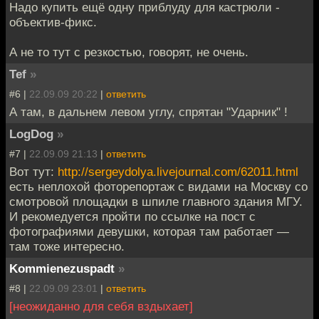
Надо купить ещё одну приблуду для кастрюли -
объектив-фикс.
А не то тут с резкостью, говорят, не очень.
Tef
»
#6 |
22.09.09 20:22
|
ответить
А там, в дальнем левом углу, спрятан "Ударник" !
LogDog
»
#7 |
22.09.09 21:13
|
ответить
Вот тут:
http://sergeydolya.livejournal.com/62011.html
есть неплохой фоторепортаж с видами на Москву со
смотровой площадки в шпиле главного здания МГУ.
И рекомедуется пройти по ссылке на пост с
фотографиями девушки, которая там работает —
там тоже интересно.
Kommienezuspadt
»
#8 |
22.09.09 23:01
|
ответить
[неожиданно для себя вздыхает]