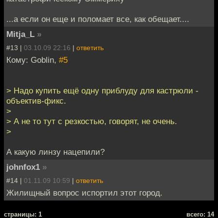
...а если он еще и поломает все, как обещает....
Mitja_L
»
#13 |
03.10.09 22:16
|
ответить
Кому: Goblin,
#5
> Надо купить ещё одну приблуду для кастрюли -
объектив-фикс.
>
> А не то тут с резкостью, говорят, не очень.
>
А какую линзу нацепили?
johnfox1
»
#14 |
01.11.09 10:59
|
ответить
Жилищный вопрос испортил этот город.
cтраницы: 1
всего: 14