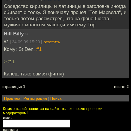
Соседство кирилицы и латиницы в заголовке иногда
сбивает с толку. Я поначалу прочел "Топ Марвелл", и
только потом рассмотрел, что на фоне бюста -
мужичок молотом машет,и имя ему Тор
Hill Billy
»
#2 |
24.09.09 15:20
|
ответить
Кому: St Den,
#1
> # 1
Капец, таже самая фигня)
cтраницы: 1
всего: 2
Правила
|
Регистрация
|
Поиск
Комментарий появится на сайте только после проверки
модератором!
имя:
пароль: