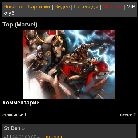
Новости
|
Картинки
|
Видео
|
Переводы
|
Магазин
|
VIP
клуб
Тор (Marvel)
Комментарии
cтраницы: 1
всего: 2
St Den
»
#1 |
24.09.09 07:41
|
ответить