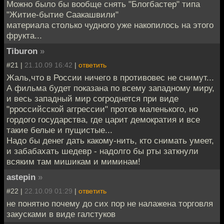
Можно было бы вообще снять "Блогбастер" типа
"Житие-бытие Саакашвили"
материала столько чудного уже накопилось на этого
фрукта...
Tiburon
»
#21 |
21.10.09 16:42
|
ответить
Жаль,что в России ничего в противовес не снимут...
А фильма будет показана по всему западному миру,
и весь западный мир согроднется при виде
"рроссийсской аггрессии" протов маленького, но
гордого государства, где царит демократия и все
такие белые и пущистые...
Надо бы денег дать какому-нить, кто снимать умеет,
и забабахать шедевр - надолго бы рты заткнули
всяким там мишикам и миминам!
astepin
»
#22 |
22.10.09 01:29
|
ответить
не понятно почему до сих пор не налажена торговля
закусками в виде галстуков