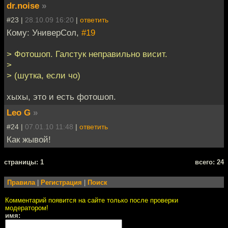
dr.noise
»
#23 |
28.10.09 16:20
|
ответить
Кому: УниверСол,
#19
> Фотошоп. Галстук неправильно висит.
>
> (шутка, если чо)
хыхы, это и есть фотошоп.
Leo G
»
#24 |
07.01.10 11:48
|
ответить
Как жывой!
cтраницы: 1
всего: 24
Правила
|
Регистрация
|
Поиск
Комментарий появится на сайте только после проверки
модератором!
имя: