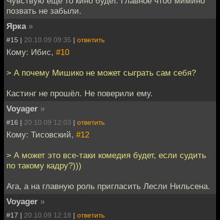
Чувствую ещё то кино будет. Главное чтоб мимино
позвать не забыли.
Ярка
»
#15 |
20.10.09 09:35
|
ответить
Кому: Ибис,
#10
> А почему Мишико не может сыграть сам себя?
Кастинг не прошёл. Не поверили ему.
Voyager
»
#16 |
20.10.09 12:03
|
ответить
Кому: Тисовский,
#12
> А может это все-таки комедия будет, если судить
по такому кадру?)))
Ага, а на главную роль пригласить Лесли Нильсена.
Voyager
»
#17 |
20.10.09 12:18
|
ответить