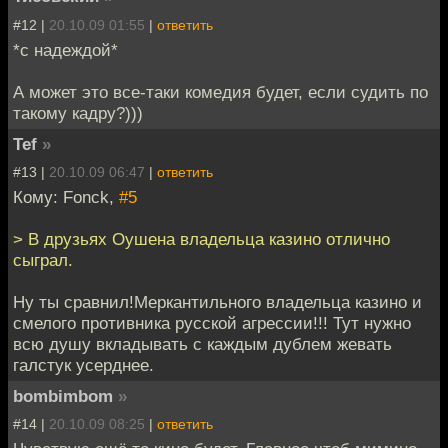
#12 |
20.10.09 01:55
|
ответить
*с надеждой*
А может это все-таки комедия будет, если судить по
такому кадру?)))
Tef
»
#13 |
20.10.09 06:47
|
ответить
Кому: Fonck,
#5
> В друзьях Оушена владельца казино отлично
сыграл.
Ну ты сравнил!Меркантильного владельца казино и
смелого противника русской агрессии!!! Тут нужно
всю душу вкладывать с каждым дублем жевать
галстук усерднее.
bombimbom
»
#14 |
20.10.09 08:25
|
ответить