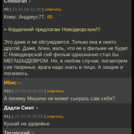
Cheburan
»
#9 |
19.10.09 21:34
|
ответить
Кому: Андреус77,
#8
> Корделией предлагаю Новодворскую!!!
Это даже и не обсуждается. Только она и никто
другой. Даже, блин, жаль, что ее в фильме не будет.
С Новодворской сей фильм однозначно стал бы
МЕГАШЫДЕВРОМ. Но, в любом случае, посмотрим
сие творенье, врага надо знать в лицо. А заодно и
посмеюсь.
Ибис
»
#10 |
20.10.09 00:02
|
ответить
А почему Мишико не может сыграть сам себя?
Дадли Смит
»
#11 |
20.10.09 00:55
|
ответить
Кушай на здоровье
Тисовский
»