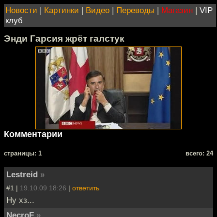
Новости
|
Картинки
|
Видео
|
Переводы
|
Магазин
|
VIP
клуб
Энди Гарсия жрёт галстук
Комментарии
cтраницы: 1
всего: 24
Lestreid
»
#1 |
19.10.09 18:26
|
ответить
Ну хз...
NecroF
»