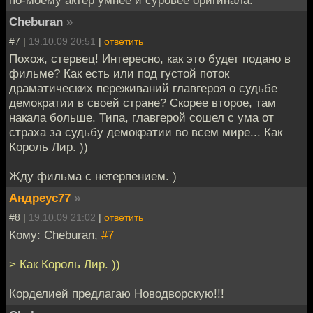
по-моему актер умнее и суровее оригинала.
Cheburan
»
#7 |
19.10.09 20:51
|
ответить
Похож, стервец! Интересно, как это будет подано в
фильме? Как есть или под густой поток
драматических переживаний главгероя о судьбе
демократии в своей стране? Скорее второе, там
накала больше. Типа, главгерой сошел с ума от
страха за судьбу демократии во всем мире... Как
Король Лир. ))
Жду фильма с нетерпением. )
Андреус77
»
#8 |
19.10.09 21:02
|
ответить
Кому: Cheburan,
#7
> Как Король Лир. ))
Корделией предлагаю Новодворскую!!!