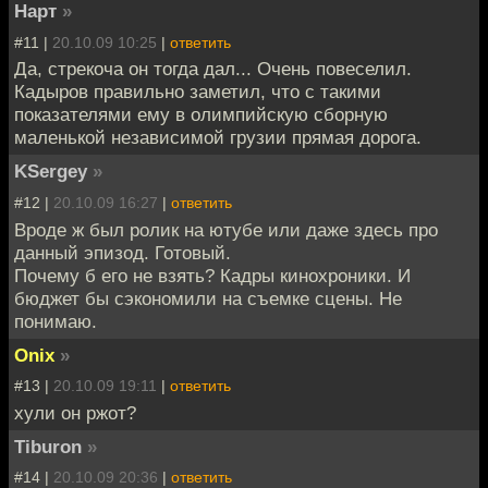
Нарт
»
#11 |
20.10.09 10:25
|
ответить
Да, стрекоча он тогда дал... Очень повеселил.
Кадыров правильно заметил, что с такими
показателями ему в олимпийскую сборную
маленькой независимой грузии прямая дорога.
KSergey
»
#12 |
20.10.09 16:27
|
ответить
Вроде ж был ролик на ютубе или даже здесь про
данный эпизод. Готовый.
Почему б его не взять? Кадры кинохроники. И
бюджет бы сэкономили на съемке сцены. Не
понимаю.
Onix
»
#13 |
20.10.09 19:11
|
ответить
хули он ржот?
Tiburon
»
#14 |
20.10.09 20:36
|
ответить