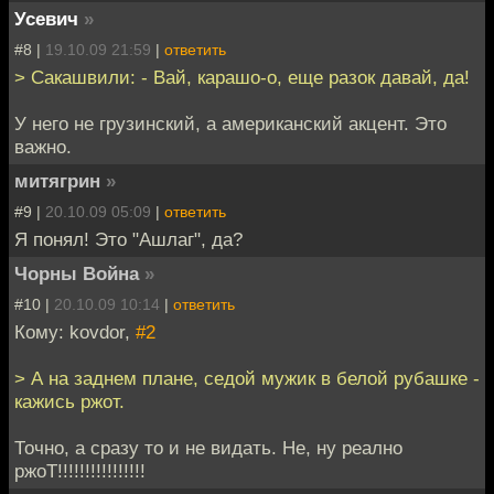
Усевич
»
#8 |
19.10.09 21:59
|
ответить
> Сакашвили: - Вай, карашо-о, еще разок давай, да!
У него не грузинский, а американский акцент. Это
важно.
митягрин
»
#9 |
20.10.09 05:09
|
ответить
Я понял! Это "Ашлаг", да?
Чорны Война
»
#10 |
20.10.09 10:14
|
ответить
Кому: kovdor,
#2
> А на заднем плане, седой мужик в белой рубашке -
кажись ржот.
Точно, а сразу то и не видать. Не, ну реално
ржоТ!!!!!!!!!!!!!!!!