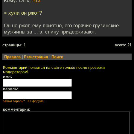
Кому: Onix,
#13
> хули он ржот?
Он не ржот, ему приятно, его горячие грузинские
мужчины за ... э, спину придерживают.
cтраницы: 1
всего: 21
Правила
|
Регистрация
|
Поиск
Комментарий появится на сайте только после проверки
модератором!
имя:
пароль:
забыл пароль?
|
я с форума
комментарий: