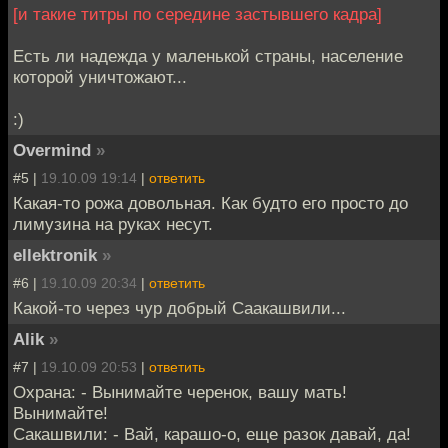
[и такие титры по середине застывшего кадра]
Есть ли надежда у маленькой страны, население
которой уничтожают...
:)
Overmind
»
#5 |
19.10.09 19:14
|
ответить
Какая-то рожа довольная. Как будто его просто до
лимузина на руках несут.
ellektronik
»
#6 |
19.10.09 20:34
|
ответить
Какой-то через чур добрый Саакашвили...
Alik
»
#7 |
19.10.09 20:53
|
ответить
Охрана: - Вынимайте черенок, вашу мать!
Вынимайте!
Сакашвили: - Вай, карашо-о, еще разок давай, да!