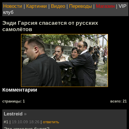
Новости
|
Картинки
|
Видео
|
Переводы
|
Магазин
|
VIP
клуб
Энди Гарсия спасается от русских
самолётов
Комментарии
cтраницы: 1
всего: 21
Lestreid
»
#1 |
19.10.09 18:26
|
ответить
Это комедия будет?