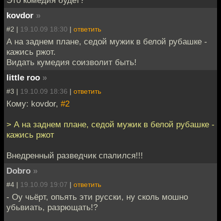
kovdor
»
#2 |
19.10.09 18:30
|
ответить
А на заднем плане, седой мужик в белой рубашке -
кажись ржот.
Видать кумедия соизволит быть!
little roo
»
#3 |
19.10.09 18:36
|
ответить
Кому: kovdor,
#2
> А на заднем плане, седой мужик в белой рубашке -
кажись ржот
Внедренный разведчик спалился!!!
Dobro
»
#4 |
19.10.09 19:07
|
ответить
- Оу чьёрт, опьять эти русски, ну сколь мошно
убьвиать, разрющать!?