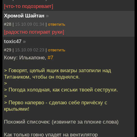
[что-то подозревает]
Хромой Шайтан
»
#28 |
15.10.09 01:34
|
ответить
[радостно потирает руки]
toxic47
»
#29 |
15.10.09 02:23
|
ответить
Кому: Илькапоне,
#7
> Говорят, целый ящик виагры затопили над
Титаником, чтобы он поднялся.
>
> Погода холодная, как сиськи твоей сеструхи.
>
> Перво наперво - сделаю себе причёску с
крыльями!
Похожий списочек: (извините за плохие слова)
Как только говно упадет на вентилятор