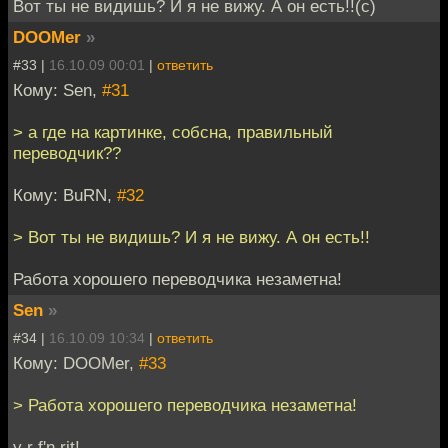
Вот ты не видишь? И я не вижу. А он есть!!(с)
DOOMer
»
#33 |
16.10.09 00:01
|
ответить
Кому: Sen,
#31
> а где на картинке, собсна, правильный
переводчик??
Кому: BuRN,
#32
> Вот ты не видишь? И я не вижу. А он есть!!
Работа хорошего переводчика незаметна!
Sen
»
#34 |
16.10.09 10:34
|
ответить
Кому: DOOMer,
#33
> Работа хорошего переводчика незаметна!
y r f'n rit!