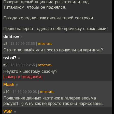
Говорят, целый ящик виагры затопили над
Титаником, чтобы он поднялся.
Погода холодная, как сиськи твоей сеструхи.
Перво наперво - сделаю себе причёску с крыльями!
dmitrov
»
#8 |
13.10.09 23:55
|
ответить
Это типа намёк или просто прикольная картинка?
twix47
»
#9 |
13.10.09 23:56
|
ответить
Неужто к шестому сезону?
[замер в ожидании]
Flash
»
#10 |
14.10.09 00:06
|
ответить
Появление данных картинок в галерее весьма
радует! :-) А ну как не просто так они нарисованы.
VSM
»