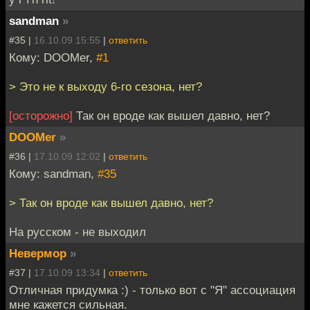
sandman
»
#35 |
16.10.09 15:55
|
ответить
Кому: DOOMer,
#1
> Это не к выходу 6-го сезона, нет?
[осторожно]
Так он вроде как вышел давно, нет?
DOOMer
»
#36 |
17.10.09 12:02
|
ответить
Кому: sandman,
#35
> Так он вроде как вышел давно, нет?
На русском - не выходил
Невермор
»
#37 |
17.10.09 13:34
|
ответить
Отличная придумка :) - только вот с "Я" ассоциация
мне кажется сильная.