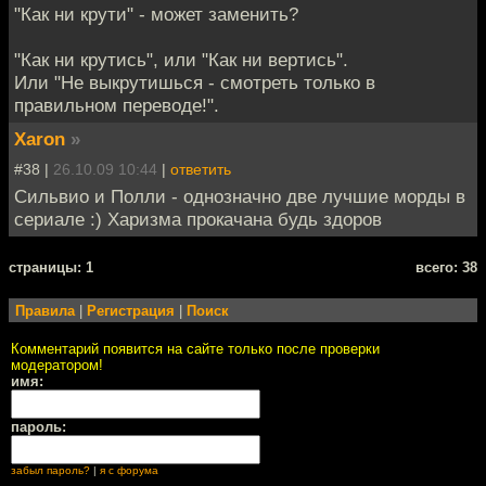
"Как ни крути" - может заменить?
"Как ни крутись", или "Как ни вертись".
Или "Не выкрутишься - смотреть только в
правильном переводе!".
Xaron
»
#38 |
26.10.09 10:44
|
ответить
Сильвио и Полли - однозначно две лучшие морды в
сериале :) Харизма прокачана будь здоров
cтраницы: 1
всего: 38
Правила
|
Регистрация
|
Поиск
Комментарий появится на сайте только после проверки
модератором!
имя:
пароль:
забыл пароль?
|
я с форума