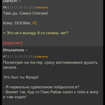
DarkUri
»
#6 |
13.10.09 23:29
|
ответить
Таки да, Семья Сопгано!
Кому: DOOMer,
#1
> Это не к выходу 6-го сезона, нет?
[вздыхает]
Илькапоне
»
#7 |
13.10.09 23:53
|
ответить
Посмотрел на постер, сразу воспоминания душить
начали.
Это был ты Фрэдо!
- Я нормально одеколоном побрызгался?
- Воняет так, буд-то Пако Рабан залез к тебе в жопу
и там издох!