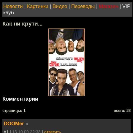
Новости
|
Картинки
|
Видео
|
Переводы
|
Магазин
|
VIP
клуб
Как ни крути...
Комментарии
cтраницы: 1
всего: 38
DOOMer
»
#1 |
13.10.09 22:38
|
ответить