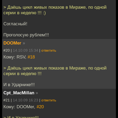
> Даёшь цикл живых показов в Мираже, по одной
серии в неделю !!! :)
Согласный!
Проголосую рублем!!!
DOOMer
»
#20 |
14.10.09 15:34
|
ответить
Кому: RSV,
#18
> Даёшь цикл живых показов в Мираже, по одной
серии в неделю !!!
И в Ударнике!!!
Cpt_MacMillan
»
#21 |
14.10.09 16:23
|
ответить
Кому: DOOMer,
#20
> И в Ударнике!!!