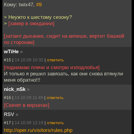
Кому: twix47,
#9
> Неужто к шестому сезону?
>
[замер в ожидании]
[затаил дыхание, сидит на кипише, вертит башкой
по сторонам]
wTiHe
»
#15 |
14.10.09 10:32
|
ответить
[поднимаю плечи и смотрю изподлобья]
И только я решил завязать, как они снова втянули
меня обратно!!!
nick_nSk
»
#16 |
14.10.09 11:49
|
ответить
[Скачет в кирзачах]
RSV
»
#17 |
14.10.09 12:19
|
ответить
http://oper.ru/visitors/rules.php