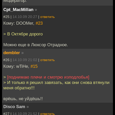
Модератор.
Cpt_MacMillan
»
#25 |
14.10.09 20:27
|
ответить
Кому: DOOMer,
#23
> В Октябре дорого
Можно еще в Люксор Отрадное.
dembler
»
#26 |
14.10.09 21:02
|
ответить
Кому: wTiHe,
#15
>
[поднимаю плечи и смотрю изподлобья]
> И только я решил завязать, как они снова втянули
меня обратно!!!
врёшь, не уйдёшь!!
Disco Sam
»
#27 |
14.10.09 21:52
|
ответить