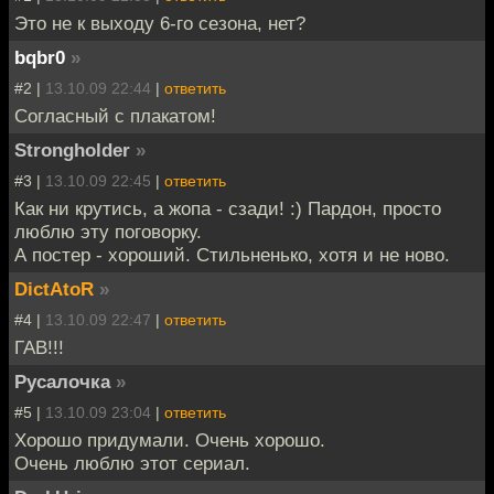
Это не к выходу 6-го сезона, нет?
bqbr0
»
#2 |
13.10.09 22:44
|
ответить
Согласный с плакатом!
Strongholder
»
#3 |
13.10.09 22:45
|
ответить
Как ни крутись, а жопа - сзади! :) Пардон, просто
люблю эту поговорку.
А постер - хороший. Стильненько, хотя и не ново.
DictAtoR
»
#4 |
13.10.09 22:47
|
ответить
ГАВ!!!
Русалочка
»
#5 |
13.10.09 23:04
|
ответить
Хорошо придумали. Очень хорошо.
Очень люблю этот сериал.