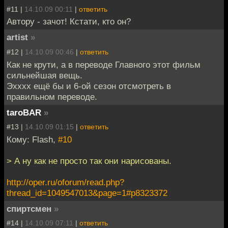
#11 |
14.10.09 00:11
|
ответить
Автору - зачот! Кстати, кто он?
artist
»
#12 |
14.10.09 00:46
|
ответить
Как не крути, а в переводе Главного этот фильм
сильнейшая вещь.
Эхххх ещё бы и 6-ой сезон отсмотреть в
правильном переводе.
taroBAR
»
#13 |
14.10.09 01:15
|
ответить
Кому: Flash,
#10
> А ну как не просто так они нарисованы.
http://oper.ru/oforum/read.php?
thread_id=1049547013&page=1#p8323372
спиртсмен
»
#14 |
14.10.09 07:11
|
ответить