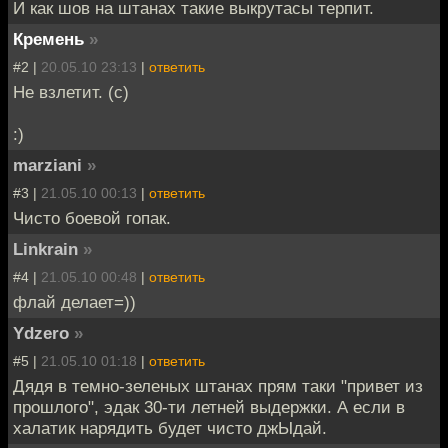
И как шов на штанах такие выкрутасы терпит.
Кремень
»
#2 |
20.05.10 23:13
|
ответить
Не взлетит. (с)
:)
marziani
»
#3 |
21.05.10 00:13
|
ответить
Чисто боевой гопак.
Linkrain
»
#4 |
21.05.10 00:48
|
ответить
флай делает=))
Ydzero
»
#5 |
21.05.10 01:18
|
ответить
Дядя в темно-зеленых штанах прям таки "привет из
прошлого", эдак 30-ти летней выдержки. А если в
халатик нарядить будет чисто джЫдай.