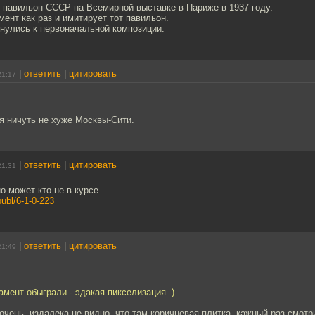
 павильон СССР на Всемирной выставке в Париже в 1937 году.
ент как раз и имитирует тот павильон.
рнулись к первоначальной композиции.
|
ответить
|
цитировать
21:17
я ничуть не хуже Москвы-Сити.
|
ответить
|
цитировать
21:31
о может кто не в курсе.
publ/6-1-0-223
|
ответить
|
цитировать
21:49
мент обыграли - эдакая пикселизация..)
очень. издалека не видно, что там коричневая плитка, кажный раз смотр