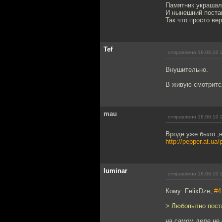
Памятник украшал
И нынешний постам
Так что просто ве
Tef
отправлено 18.06.10 
Внушительно.
В живую смотритс
mau
отправлено 18.06.10 
Вроде уже было ,н
http://pepper.at.ua/
luminar
отправлено 18.06.10 
Кому: FelixDze,
#4
> Любопытно поста
на самом деле не 