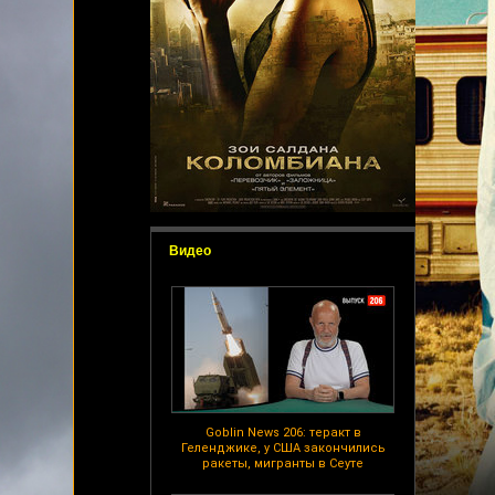
Видео
Goblin News 206: теракт в
Геленджике, у США закончились
ракеты, мигранты в Сеуте