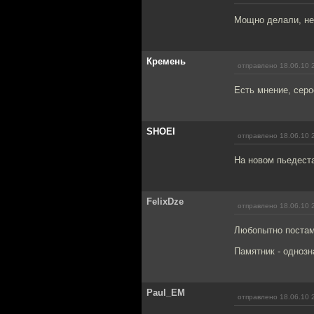
Мощно делали, не
Кремень
отправлено 18.06.10 
Есть мнение, серо
SHOEI
отправлено 18.06.10 
На новом пьедест
FelixDze
отправлено 18.06.10 
Любопытно постаме
Памятник - одноз
Paul_EM
отправлено 18.06.10 