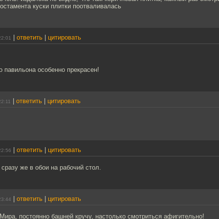
остамента куски плитки поотваливалась
|
ответить
|
цитировать
22:01
о павильона особенно прекрасен!
|
ответить
|
цитировать
22:11
|
ответить
|
цитировать
22:56
 сразу же в обои на рабочий стол.
|
ответить
|
цитировать
23:44
Мира, постоянно башней кручу, настолько смотриться афигительно!