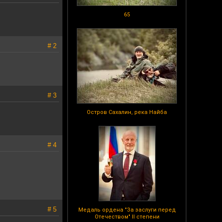
65
# 2
# 3
Остров Сахалин, река Найба
# 4
# 5
Медаль ордена "За заслуги перед
Отечеством" II степени