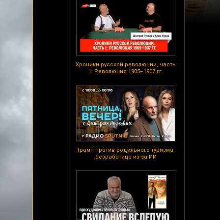
Хроники русской революции, часть
1: Революция 1905–1907 гг.
Трамп против родильного туризма,
безработица из-за ИИ