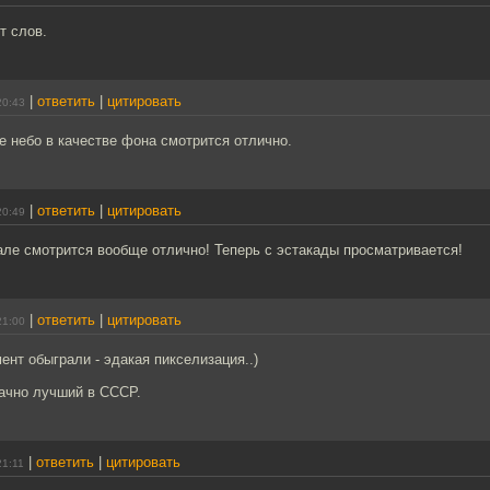
т слов.
|
ответить
|
цитировать
20:43
е небо в качестве фона смотрится отлично.
|
ответить
|
цитировать
20:49
але смотрится вообще отлично! Теперь с эстакады просматривается!
|
ответить
|
цитировать
21:00
нт обыграли - эдакая пикселизация..)
начно лучший в СССР.
|
ответить
|
цитировать
21:11