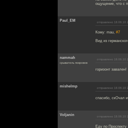
ощущение, что с п
Paul_EM
отправлено 18.06.10 
Кому: mau,
#7
Вид из германског
nammah
отправлено 18.06.10 
срыватель покровов
горизонт завален!
mishelmp
отправлено 18.06.10 
спасибо, скОчал и
Voljanin
отправлено 18.06.10 
Еду по Проспекту 