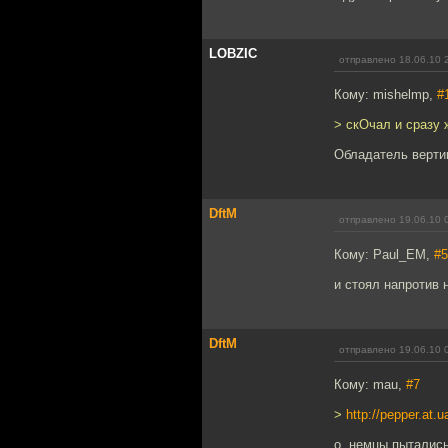
LOBZIC
отправлено 18.06.10 
Кому: mishelmp,
#
> скОчал и сразу 
Обладатель верти
DftM
отправлено 19.06.10 
Кому: Paul_EM,
#5
и стоял напротив 
DftM
отправлено 19.06.10 
Кому: mau,
#7
>
http://pepper.at.u
о, немцы пытались