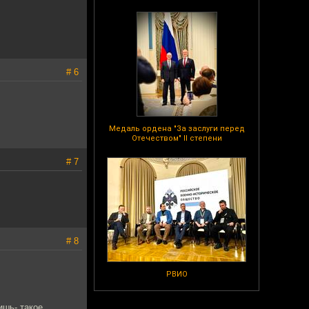
# 6
Медаль ордена "За заслуги перед
Отечеством" II степени
# 7
# 8
РВИО
ишь- такое