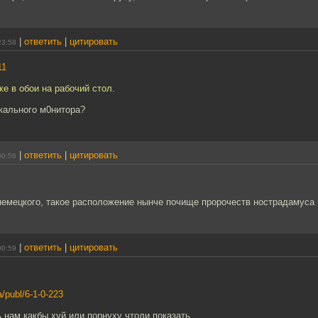
|
ответить
|
цитировать
23:58
11
же в обои на рабочий стол.
кального м0нитора?
|
ответить
|
цитировать
00:56
немецкого, такое расположение нынче почище пророчеств нострадамуса 
|
ответить
|
цитировать
00:59
a/publ/6-1-0-223
 нам какбы хуй или порнуху чтоли показать