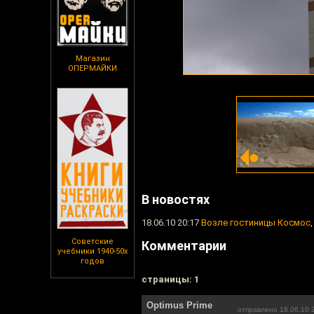
Магазин
ОПЕРМАЙКИ
В новостях
18.06.10 20:17
Возле гостиницы Космос
Советские
Комментарии
учебники 1940-50х
годов
cтраницы: 1
Optimus Prime
отправлено 18.06.10 