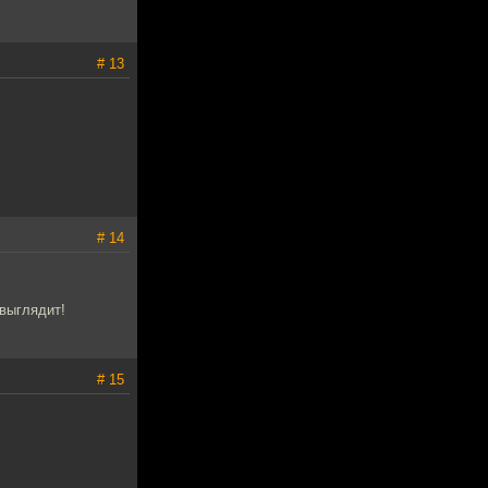
# 13
# 14
выглядит!
# 15