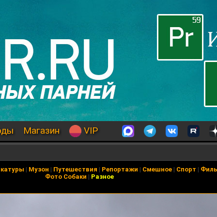
оды
Магазин
VIP
икатуры
|
Музон
|
Путешествия
|
Репортажи
|
Смешное
|
Спорт
|
Фил
Фото Собаки
|
Разное