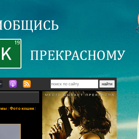
ьмы
|
Фото кошек
|