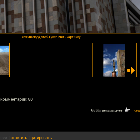
нажми сюда, чтобы увеличить картинку
, комментарии: 80
Goblin рекомендует
соз
|
ответить
|
цитировать
20:33