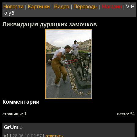
Новости
|
Картинки
|
Видео
|
Переводы
|
Магазин
|
VIP
клуб
Ликвидация дурацких замочков
Комментарии
cтраницы: 1
всего: 54
GrUm
»
#1 |
28.06.10 02:57
|
ответить