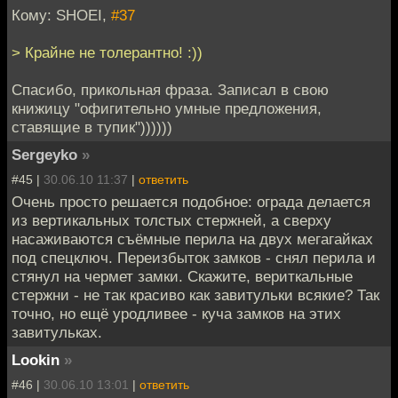
Кому: SHOEI,
#37
> Крайне не толерантно! :))
Спасибо, прикольная фраза. Записал в свою
книжицу "офигительно умные предложения,
ставящие в тупик"))))))
Sergeyko
»
#45 |
30.06.10 11:37
|
ответить
Очень просто решается подобное: ограда делается
из вертикальных толстых стержней, а сверху
насаживаются съёмные перила на двух мегагайках
под спецключ. Переизбыток замков - снял перила и
стянул на чермет замки. Скажите, вериткальные
стержни - не так красиво как завитульки всякие? Так
точно, но ещё уродливее - куча замков на этих
завитульках.
Lookin
»
#46 |
30.06.10 13:01
|
ответить