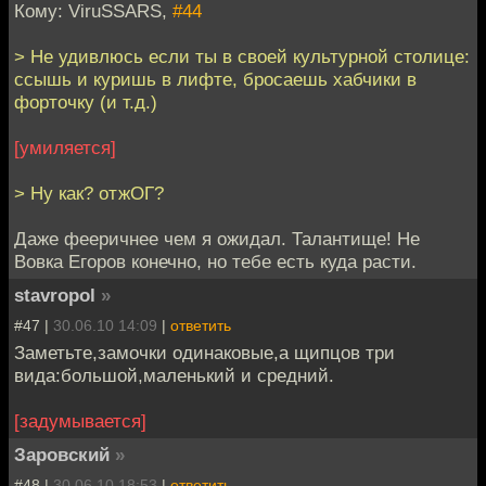
Кому: ViruSSARS,
#44
> Не удивлюсь если ты в своей культурной столице:
ссышь и куришь в лифте, бросаешь хабчики в
форточку (и т.д.)
[умиляется]
> Ну как? отжОГ?
Даже фееричнее чем я ожидал. Талантище! Не
Вовка Егоров конечно, но тебе есть куда расти.
stavropol
»
#47 |
30.06.10 14:09
|
ответить
Заметьте,замочки одинаковые,а щипцов три
вида:большой,маленький и средний.
[задумывается]
Заровский
»
#48 |
30.06.10 18:53
|
ответить