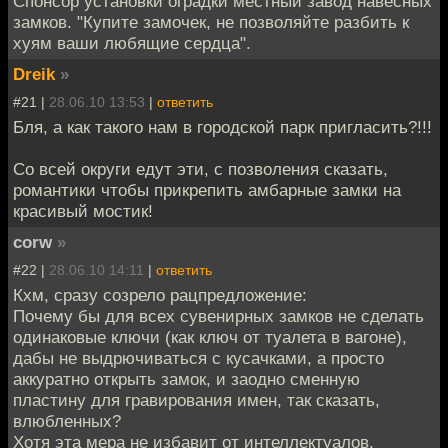
Спонсор установки оградки местный завод навесных
замков. "Купите замочек, не позволяйте разбить к
хуям ваши любящие сердца".
Dreik
»
#21 |
28.06.10 13:53
|
ответить
Бля, а как такого нам в городской парк пригласить?!!!
Со всей округи едут эти, с позволения сказать,
романтики чтобы прикрепить амбарные замки на
красивый мостик!
corw
»
#22 |
28.06.10 14:11
|
ответить
Кхм, сразу созрело рацпредложение:
Почему бы для всех сувенирных замков не сделать
одинаковые ключи (как ключ от туалета в вагоне),
дабы не выдрючиваться с кусачками, а просто
аккуратно открыть замок, и заодно сменную
пластину для гравирования имен, так сказать,
влюбленных?
Хотя эта мера не избавит от интеллектуалов,