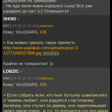
Домушники на тренировке!
- Не жди меня мама-хорошего сына! Всё уже
украдено до нас! (с) Операция Ы
SHOEI
»
#37 |
29.06.10 16:18
|
ответить
Кому: ViruSSARS,
#26
> Как можно срезать такую прелесть
http://www.yaplakal.com/uploads/post-3-
12771938327998.jpg
)))))))))))
Крайне не толерантно! :))
LOBZIC
»
#38 |
29.06.10 18:19
|
ответить
Кому: ViruSSARS,
#26
> Если собрать всех: кто бьет бутылку шампанского
о "камень любви", или радуется счастливому
билетику, или стучит по дереву, или переплевывает
через левое плечо.. и т.п. то получится что пол мира