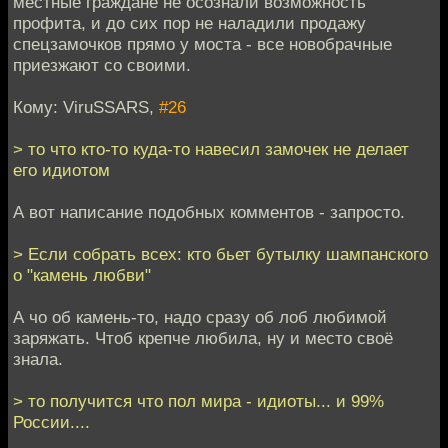
местные граждане не осознали возможность
профита, и до сих пор не наладили продажу
спецзамочков прямо у моста - все новобрачные
приезжают со своими.
Кому: ViruSSARS,
#26
> то что кто-то куда-то навесил замочек не делает
его идиотом
А вот написание подобных комментов - запросто.
> Если собрать всех: кто бьет бутылку шампанского
о "камень любви"
А чо об камень-то, надо сразу об лоб любимой
заряжать. Чтоб крепче любила, ну и место своё
знала.
> то получится что пол мира - идиоты... и 99%
России....