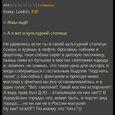
#44 |
30.06.10 11:36
|
ответить
Кому: Lookin,
#30
> Жжы ещё!
> А я вот в культурной столице
Не удивлюсь если ты в своей культурной столице:
ссышь и куришь в лифте, бросаешь хабчики в
форточку, твоя собака серет в детскую песочницу,
пьешь пиво из бутылки в местах скопления народа
и, конечно, не знаешь, что такое урна для мусора; и
когда собираешься с остальным быдлом "подснять
телок" у бассейна с фонтаном и проходя мимо
мостика у фонтана вы все останавливаетесь и в
один голос: "Вот, сволочи!! Такой мостик испортили!!
А ведь прав был Д.Ю... итальянцев на них нет!!! В
буржуйских городах это, может быть, и портит вид
города..., но ни как не в России-матушке
Ну как? отжОГ? По-моему это "пять"!))