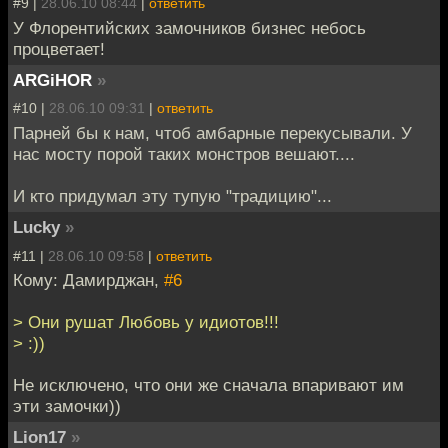
#9 |
28.06.10 08:44
|
ответить
У Флорентийских замочников бизнес небось
процветает!
ARGiHOR
»
#10 |
28.06.10 09:31
|
ответить
Парней бы к нам, чтоб амбарные перекусывали. У
нас мосту порой таких монстров вешают....
И кто придумал эту тупую "традицию"...
Lucky
»
#11 |
28.06.10 09:58
|
ответить
Кому: Дамирджан,
#6
> Они рушат Любовь у идиотов!!!
> :))
Не исключено, что они же сначала впаривают им
эти замочки))
Lion17
»