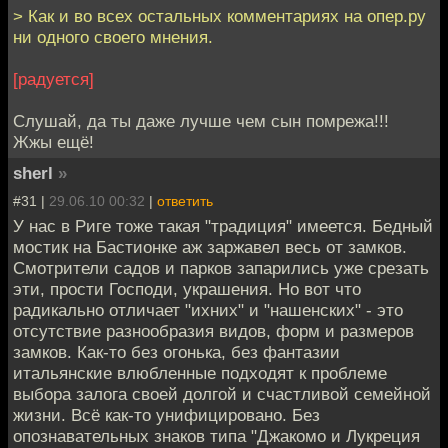
> Как и во всех остальных комментариях на опер.ру
ни одного своего мнения.
[радуется]
Слушай, да ты даже лучше чем сын помрежа!!!
Жжы ещё!
sherl
»
#31 |
29.06.10 00:32
|
ответить
У нас в Риге тоже такая "традиция" имеется. Бедный
мостик на Бастионке аж заржавел весь от замков.
Смотрители садов и парков запарились уже срезать
эти, прости Господи, украшения. Но вот что
радикально отличает "ихних" и "нашенских" - это
отсутствие разнообразия видов, форм и размеров
замков. Как-то без огонька, без фантазии
итальянские влюбленные подходят к проблеме
выбора залога своей долгой и счастливой семейной
жизни. Всё как-то унифицировано. Без
опознавательных знаков типа "Джакомо и Лукреция