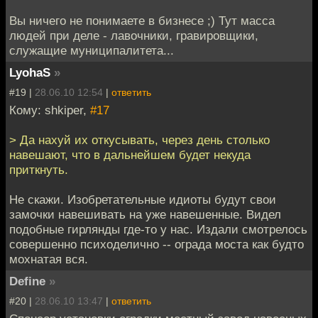
Вы ничего не понимаете в бизнесе ;) Тут масса
людей при деле - лавочники, гравировщики,
служащие муниципалитета...
LyohaS
»
#19 |
28.06.10 12:54
|
ответить
Кому: shkiper,
#17
> Да нахуй их откусывать, через день столько
навешают, что в дальнейшем будет некуда
приткнуть.
Не скажи. Изобретательные идиоты будут свои
замочки навешивать на уже навешенные. Видел
подобные гирлянды где-то у нас. Издали смотрелось
совершенно психоделично -- ограда моста как будто
мохнатая вся.
Define
»
#20 |
28.06.10 13:47
|
ответить