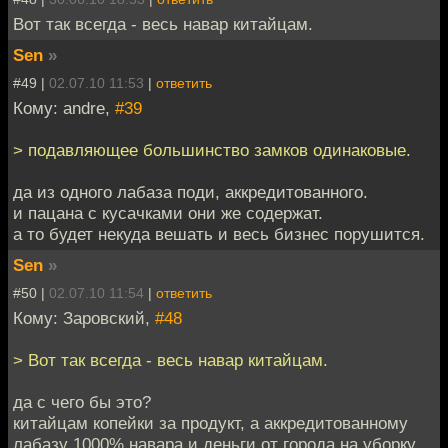
Вот так всегда - весь навар китайцам.
Sen
»
#49 |
02.07.10 11:53
|
ответить
Кому: andre,
#39
> подавляющее большинство замков одинаковые.
да из одного лабаза поди, аккредитованного.
и пацана с кусачками они же содержат.
а то будет некуда вешать и весь бизнес порушится.
Sen
»
#50 |
02.07.10 11:54
|
ответить
Кому: Заровский,
#48
> Вот так всегда - весь навар китайцам.
да с чего бы это?
китайцам копейки за продукт, а аккредитованному
лабазу 1000% навара и деньги от города на уборку