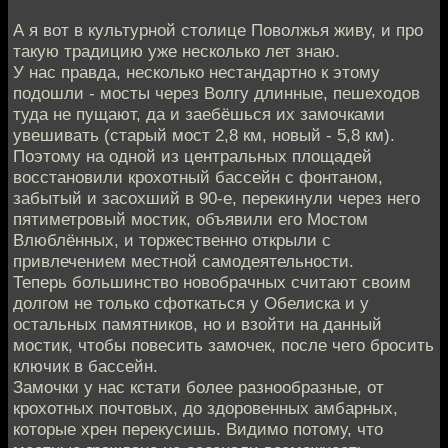
А я вот в культурной столице Поволжья живу, и про
такую традицию уже несколько лет знаю.
У нас правда, несколько нестандартно к этому
подошли - мосты через Волгу длинные, пешеходов
туда не пущают, да и заебёшься их замочками
увешивать (старый мост 2,8 км, новый - 5,8 км).
Поэтому на одной из центральных площадей
восстановили крохотный бассейн с фонтаном,
забытый и засохший в 90-е, перекинули через него
пятиметровый мостик, объявили его Мостом
Влюблённых, и торжественно открыли с
привлечением местной самодеятельности.
Теперь большинство новобрачных считают своим
долгом не только сфоткаться у Обелиска и у
остальных памятников, но и взойти на данный
мостик, чтобы повесить замочек, после чего бросить
ключик в бассейн.
Замочки у нас кстати более разнообразные, от
крохотных почтовых, до здоровенных амбарных,
которые хрен перекусишь. Видимо потому, что