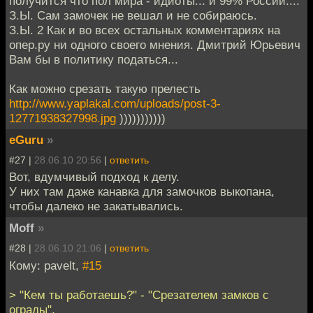
получится что пол мира - идиоты... и 99% России....
З.Ы. Сам замочек не вешал и не собираюсь.
З.Ы. 2 Как и во всех остальных комментариях на
опер.ру ни одного своего мнения. Дмитрий Юрьевич
Вам бы в политику податься...
Как можно срезать такую прелесть
http://www.yaplakal.com/uploads/post-3-
12771938327998.jpg
)))))))))))
eGuru
»
#27 |
28.06.10 20:56
|
ответить
Вот, вдумчивый подход к делу.
У них там даже канавка для замочков выкопана,
чтобы далеко не закатывались.
Moff
»
#28 |
28.06.10 21:06
|
ответить
Кому: pavelt,
#15
> "Кем ты работаешь?" - "Срезателем замков с
ограды".