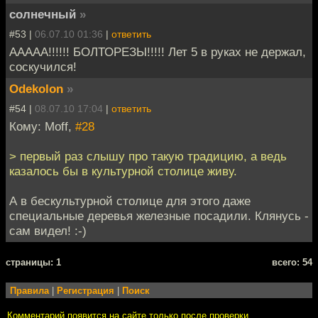
солнечный
»
#53 |
06.07.10 01:36
|
ответить
ААААА!!!!!! БОЛТОРЕЗЫ!!!!! Лет 5 в руках не держал,
соскучился!
Odekolon
»
#54 |
08.07.10 17:04
|
ответить
Кому: Moff,
#28
> первый раз слышу про такую традицию, а ведь
казалось бы в культурной столице живу.
А в бескультурной столице для этого даже
специальные деревья железные посадили. Клянусь -
сам видел! :-)
cтраницы: 1
всего: 54
Правила
|
Регистрация
|
Поиск
Комментарий появится на сайте только после проверки