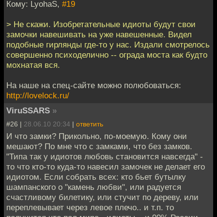
Кому: LyohaS,
#19
> Не скажи. Изобретательные идиоты будут свои
замочки навешивать на уже навешенные. Видел
подобные гирлянды где-то у нас. Издали смотрелось
совершенно психоделично -- ограда моста как будто
мохнатая вся.
На наше на спец-сайте можно полюбоваться:
http://lovelock.ru/
ViruSSARS
»
#26 |
28.06.10 20:34
|
ответить
И что замки? Прикольно, по-моемую. Кому они
мешают? По мне что с замками, что без замков.
"Типа так у идиотов любовь становится навсегда" -
то что кто-то куда-то навесил замочек не делает его
идиотом. Если собрать всех: кто бьет бутылку
шампанского о "камень любви", или радуется
счастливому билетику, или стучит по дереву, или
переплевывает через левое плечо.. и т.п. то