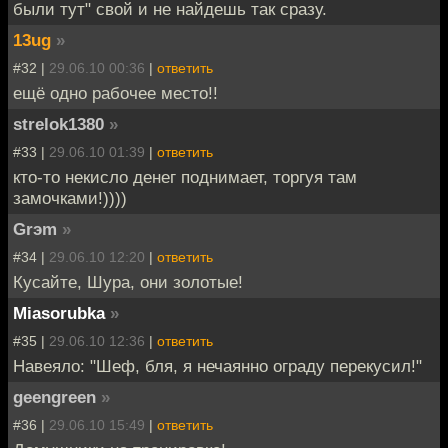
были тут" свой и не найдешь так сразу.
13ug
»
#32 |
29.06.10 00:36
|
ответить
ещё одно рабочее место!!
strelok1380
»
#33 |
29.06.10 01:39
|
ответить
кто-то некисло денег поднимает, торгуя там
замочками!))))
Grэm
»
#34 |
29.06.10 12:20
|
ответить
Кусайте, Шура, они золотые!
Miasorubka
»
#35 |
29.06.10 12:36
|
ответить
Навеяло: "Шеф, бля, я нечаянно ограду перекусил!"
geengreen
»
#36 |
29.06.10 15:49
|
ответить