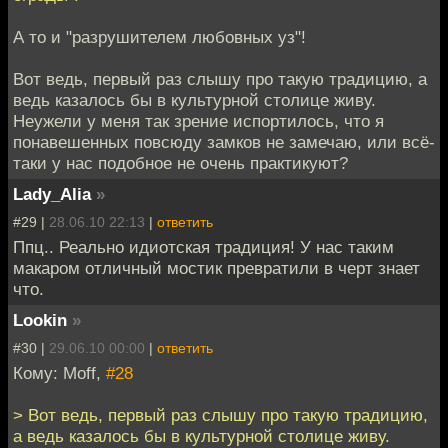
А то и "разрушителем любовных уз"!
Вот ведь, первый раз слышу про такую традицию, а
ведь казалось бы в культурной столице живу.
Неужели у меня так зрение испортилось, что я
понавешенных повсюду замков не замечаю, или всё-
таки у нас подобное не очень практикуют?
Lady_Alia
»
#29 |
28.06.10 22:13
|
ответить
Ппц.. Реально идиотская традиция! У нас таким
макаром отличный мостик превратили в черт знает
что.
Lookin
»
#30 |
29.06.10 00:00
|
ответить
Кому: Moff,
#28
> Вот ведь, первый раз слышу про такую традицию,
а ведь казалось бы в культурной столице живу.