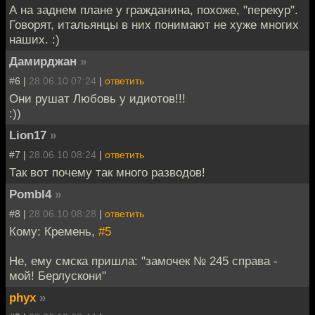
А на заднем плане у гражданина, похоже, "перекур".
Говорят, итальянцы в них понимают не хуже многих
наших. :)
Дамирджан
»
#6 |
28.06.10 07:24
|
ответить
Они рушат Любовь у идиотов!!!
:))
Lion17
»
#7 |
28.06.10 08:24
|
ответить
Так вот почему так много разводов!
Pombl4
»
#8 |
28.06.10 08:28
|
ответить
Кому: Кремень,
#5
Не, ему смска пришла: "замочек № 245 справа -
мой! Берлускони"
phyx
»