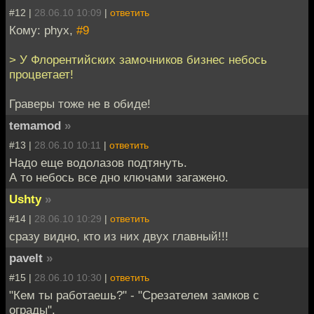
#12 |
28.06.10 10:09
|
ответить
Кому: phyx,
#9
> У Флорентийских замочников бизнес небось
процветает!
Граверы тоже не в обиде!
temamod
»
#13 |
28.06.10 10:11
|
ответить
Надо еще водолазов подтянуть.
А то небось все дно ключами загажено.
Ushty
»
#14 |
28.06.10 10:29
|
ответить
сразу видно, кто из них двух главный!!!
pavelt
»
#15 |
28.06.10 10:30
|
ответить
"Кем ты работаешь?" - "Срезателем замков с
ограды".