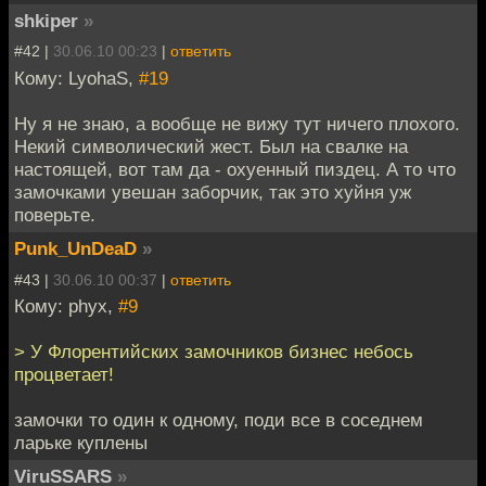
shkiper
»
#42 |
30.06.10 00:23
|
ответить
Кому: LyohaS,
#19
Ну я не знаю, а вообще не вижу тут ничего плохого.
Некий символический жест. Был на свалке на
настоящей, вот там да - охуенный пиздец. А то что
замочками увешан заборчик, так это хуйня уж
поверьте.
Punk_UnDeaD
»
#43 |
30.06.10 00:37
|
ответить
Кому: phyx,
#9
> У Флорентийских замочников бизнес небось
процветает!
замочки то один к одному, поди все в соседнем
ларьке куплены
ViruSSARS
»