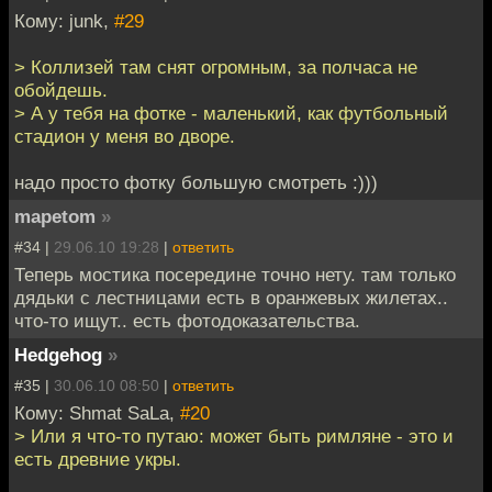
Кому: junk,
#29
> Коллизей там снят огромным, за полчаса не
обойдешь.
> А у тебя на фотке - маленький, как футбольный
стадион у меня во дворе.
надо просто фотку большую смотреть :)))
mapetom
»
#34 |
29.06.10 19:28
|
ответить
Теперь мостика посередине точно нету. там только
дядьки с лестницами есть в оранжевых жилетах..
что-то ищут.. есть фотодоказательства.
Hedgehog
»
#35 |
30.06.10 08:50
|
ответить
Кому: Shmat SaLa,
#20
> Или я что-то путаю: может быть римляне - это и
есть древние укры.