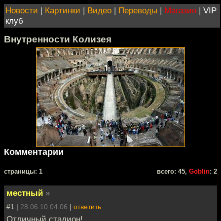
Новости
|
Картинки
|
Видео
|
Переводы
|
Магазин
|
VIP
клуб
Внутренности Колизея
Комментарии
cтраницы: 1
всего: 45,
Goblin
: 2
местный
»
#1 |
28.06.10 04:06
|
ответить
Отличный стадион!