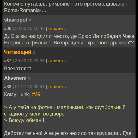
Конечно путаешь, римляне - это протомолдаване -
Roma-Romania-...
stavropol
»
#36 |
30.06.10 15:40
|
ответить
Д.Ю.а вы находили место,где Брюс Ли победил Чака
Норриса в фильме "Возвращение красного дракона"?
Читающий
»
#37 |
30.06.10 23:53
|
ответить
Впечатляет.
Akvenem
»
#38 |
01.07.10 08:41
|
ответить
Кому: junk,
#29
> А у тебя на фотке - маленький, как футбольный
стадион у меня во дворе.
> Всюду обман!!!
Действительно! А еще его нехило так крушили.. Где