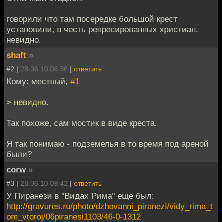
говорили что там посередке большой крест
установили, в честь репресированных христиан,
невидно.
shaft
»
#2 |
28.06.10 06:36
|
ответить
Кому: местный,
#1
> невидно.
Так похоже, сам мостик в виде креста.
Я так понимаю - подземелья в то время под ареной
были?
corw
»
#3 |
28.06.10 09:42
|
ответить
У Пиранези в "Видах Рима" еще был:
http://gravures.ru/photo/dzhovanni_piranezi/vidy_rima_t
om_vtoroj/06piranesi1103/46-0-1312