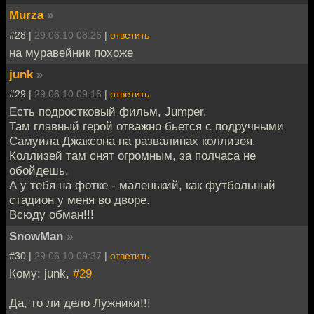
Murza
»
#28 |
29.06.10 08:26
|
ответить
на муравейник похоже
junk
»
#29 |
29.06.10 09:16
|
ответить
Есть подростковый фильм, Jumper.
Там главный герой отважно бьется с подручными
Самуила Джаксона на развалинах коллизея.
Коллизей там снят огромным, за полчаса не
обойдешь.
А у тебя на фотке - маленький, как футбольный
стадион у меня во дворе.
Всюду обман!!!
SnowMan
»
#30 |
29.06.10 09:37
|
ответить
Кому: junk,
#29
Да, то ли дело Лужники!!!