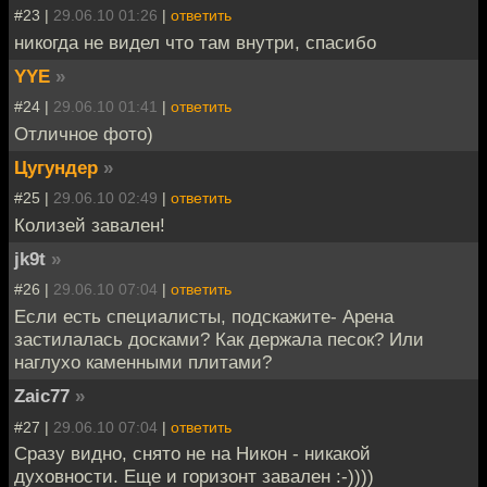
#23 |
29.06.10 01:26
|
ответить
никогда не видел что там внутри, спасибо
YYE
»
#24 |
29.06.10 01:41
|
ответить
Отличное фото)
Цугундер
»
#25 |
29.06.10 02:49
|
ответить
Колизей завален!
jk9t
»
#26 |
29.06.10 07:04
|
ответить
Если есть специалисты, подскажите- Арена
застилалась досками? Как держала песок? Или
наглухо каменными плитами?
Zaic77
»
#27 |
29.06.10 07:04
|
ответить
Сразу видно, снято не на Никон - никакой
духовности. Еще и горизонт завален :-))))