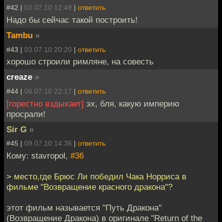
#42 |
03.07.10 12:49
|
ответить
Надо бы сейчас такой построить!
Tambu
»
#43 |
03.07.10 20:20
|
ответить
хорошо строили римляне, на совесть
creaze
»
#44 |
06.07.10 22:17
|
ответить
[горестно вздыхает]
эх, бля, какую империю
просрали!
Sir G
»
#45 |
09.07.10 14:36
|
ответить
Кому: stavropol,
#36
> место,где Брюс Ли победил Чака Норриса в
фильме "Возвращение красного дракона"?
этот фильм называется "Путь Дракона"
(Возвращение Дракона) в оригинале "Return of the