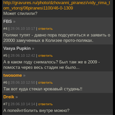
http://gravures.ru/photo/dzhovanni_piranezi/vidy_rima_t
om_vtoroj/06piranesi1100/46-0-1309
Может спилили?
FBS
»
#4 |
28.06.10 10:17
|
ответить
Поляки тупят - давно пора подсуетиться и заявить о
20000 замученных в Колизее прото-поляках.
Vasya Pupkin
»
#5 |
28.06.10 12:42
|
ответить
А в каком году снималось? Был там же в 2009 -
помоста через весь стадик не было...
twosome
»
#6 |
28.06.10 12:50
|
ответить
Так вот куда стекал кровавый студень!!
Dreik
»
#7 |
28.06.10 14:14
|
ответить
А попейнтболить внутре можно?