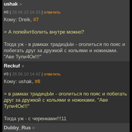
ushak
»
#8 |
28.06.10 14:33
|
ответить
Кому: Dreik,
#7
> А попейнтболить внутре можно?
Тогда уж - в рамках традицЫи - оголиться по пояс и
побегать друг за дружкой с кольями и ножиками.
"Аве Тупи4Ок!!!"
Reckuf
»
#9 |
28.06.10 14:42
|
ответить
Кому: ushak,
#8
> в рамках традицЫи - оголиться по пояс и побегать
друг за дружкой с кольями и ножиками. "Аве
Тупи4Ок!!!"
Тогда уж - с черенками!!!11
Dubby_Rus
»