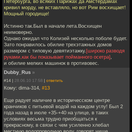
Петербурга, во всяких Парижах да Амстердамах
кривил морду, не вставляло, но вот Рим восхищает!
Мощный городище!
Истинно так.Был в начале лета.Восхищен
неимоверно.
Однако ожидал что Колизей несколько поболе будет.
Зато понравилось обилие трехэтажных домов
размером с типовую девятиэтажку.
[широко разводя
руками,как бы показывает пойманного осетра]
,
и обилие мелких машинок в противовес.
Dubby_Rus
»
#14 |
28.06.10 17:58
|
ответить
Кому: dima-314,
#13
Еще радует наличие в историчесском центре
кранчиков с питьевой водой на каждом углу! Был 2
года назад в июле +35-+40 на улице, в таких
условиях весьма трудно приобщаться к
прекрасному, в связи с чем усиленно хлебал
местную водопроводную воду, говорят чище