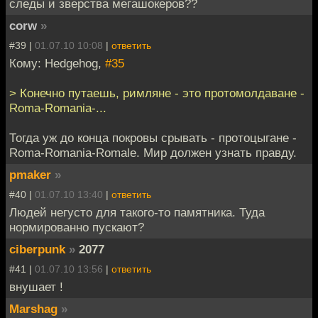
следы и зверства мегашокеров??
corw
»
#39 |
01.07.10 10:08
|
ответить
Кому: Hedgehog,
#35
> Конечно путаешь, римляне - это протомолдаване -
Roma-Romania-...
Тогда уж до конца покровы срывать - протоцыгане -
Roma-Romania-Romale. Мир должен узнать правду.
pmaker
»
#40 |
01.07.10 13:40
|
ответить
Людей негусто для такого-то памятника. Туда
нормированно пускают?
ciberpunk
»
2077
#41 |
01.07.10 13:56
|
ответить
внушает !
Marshag
»