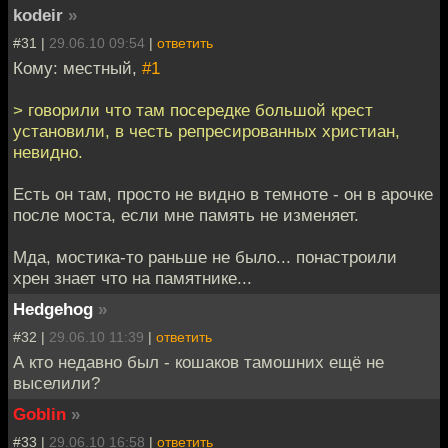
kodeir
»
#31 |
29.06.10 09:54
|
ответить
Кому: местный,
#1
> говорили что там посередке большой крест
установили, в честь репресированных христиан,
невидно.
Есть он там, просто не видно в темноте - он в арочке
после моста, если мне память не изменяет.
Мда, мостика-то раньше не было... понастроили
хрен знает что на памятнике...
Hedgehog
»
#32 |
29.06.10 11:39
|
ответить
А кто недавно был - кошаков тамошних ещё не
выселили?
Goblin
»
#33 |
29.06.10 16:58
|
ответить