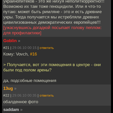
украинопитеков - это же нихуя неполиткорректно!!!
Возможно их там тоже геноцидили. Или я что-то
путаю: может быть римляне - это и есть древние
укры. Тогда получается мы истребляли древних
цивилизованных демократических европейцев!!!
[ужаснувшись догадкой посыпает голову пеплом:
для профилактики]
Goblin
»
#21 |
29.06.10 00:15
|
ответить
Кому: Vovch,
#16
> Получается, вот эти помещения в центре - они
были под полом арены?
да, подсобные помещения
13ug
»
#22 |
29.06.10 00:35
|
ответить
обалденное фото
saddam
»