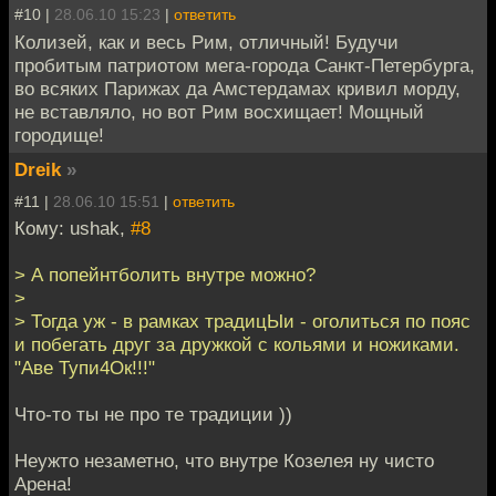
#10 |
28.06.10 15:23
|
ответить
Колизей, как и весь Рим, отличный! Будучи
пробитым патриотом мега-города Санкт-Петербурга,
во всяких Парижах да Амстердамах кривил морду,
не вставляло, но вот Рим восхищает! Мощный
городище!
Dreik
»
#11 |
28.06.10 15:51
|
ответить
Кому: ushak,
#8
> А попейнтболить внутре можно?
>
> Тогда уж - в рамках традицЫи - оголиться по пояс
и побегать друг за дружкой с кольями и ножиками.
"Аве Тупи4Ок!!!"
Что-то ты не про те традиции ))
Неужто незаметно, что внутре Козелея ну чисто
Арена!