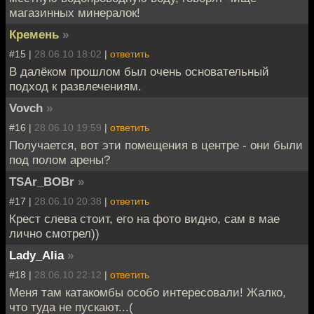
магазинных минералок!
Кремень
»
#15 |
28.06.10 18:02
|
ответить
В далёком прошлом был очень основательный
подход к развлечениям.
Vovch
»
#16 |
28.06.10 19:59
|
ответить
Получается, вот эти помещения в центре - они были
под полом арены?
TSAr_BOBr
»
#17 |
28.06.10 20:38
|
ответить
Крест слева стоит, его на фото видно, сам в мае
лично смотрел))
Lady_Alia
»
#18 |
28.06.10 22:12
|
ответить
Меня там катакомбы особо интересовали! Жалко,
что туда не пускают...(