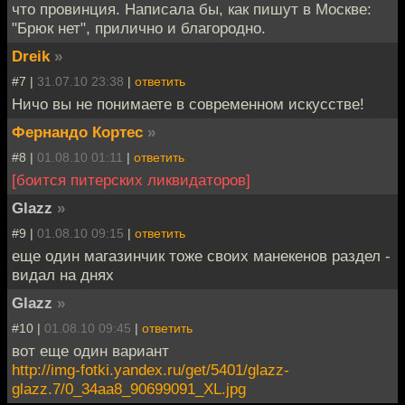
что провинция. Написала бы, как пишут в Москве:
"Брюк нет", прилично и благородно.
Dreik
»
#7 |
31.07.10 23:38
|
ответить
Ничо вы не понимаете в современном искусстве!
Фернандо Кортес
»
#8 |
01.08.10 01:11
|
ответить
[боится питерских ликвидаторов]
Glazz
»
#9 |
01.08.10 09:15
|
ответить
еще один магазинчик тоже своих манекенов раздел -
видал на днях
Glazz
»
#10 |
01.08.10 09:45
|
ответить
вот еще один вариант
http://img-fotki.yandex.ru/get/5401/glazz-
glazz.7/0_34aa8_90699091_XL.jpg