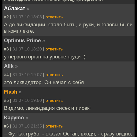
Аблакат
»
#2 |
31.07.10 18:08
|
ответить
А до ликвидации, стало быть, и руки, и головы были
в комплекте.
Optimus Prime
»
#3 |
31.07.10 18:20
|
ответить
у первого орган на уровне груди :)
Alik
»
#4 |
31.07.10 19:07
|
ответить
это ликвидатор. Он начал с себя
Flash
»
#5 |
31.07.10 19:50
|
ответить
Видимо, ликвидация сисек и писек!
Kapymo
»
#6 |
31.07.10 21:35
|
ответить
– Фу, как грубо, - сказал Остап, входя, - сразу видно,