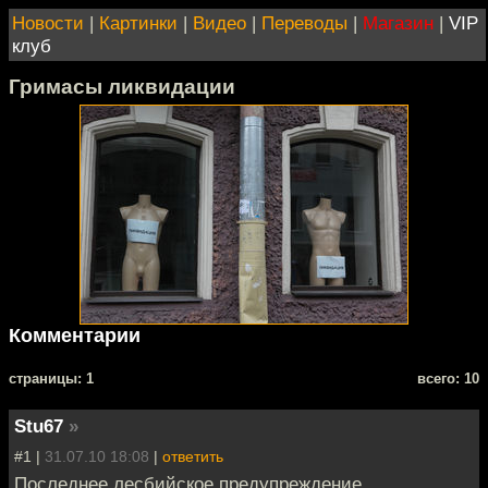
Новости
|
Картинки
|
Видео
|
Переводы
|
Магазин
|
VIP
клуб
Гримасы ликвидации
Комментарии
cтраницы: 1
всего: 10
Stu67
»
#1 |
31.07.10 18:08
|
ответить
Последнее лесбийское предупреждение.