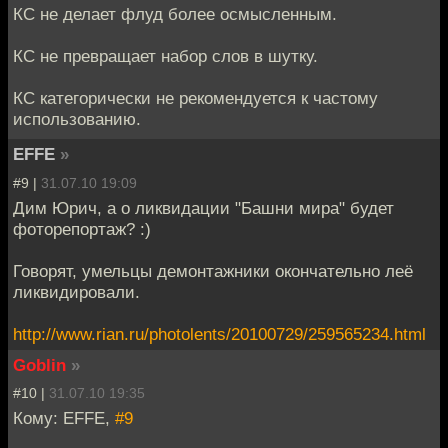
КС не делает флуд более осмысленным.
КС не превращает набор слов в шутку.
КС категорически не рекомендуется к частому
использованию.
EFFE
»
#9 |
31.07.10 19:09
Дим Юрич, а о ликвидации "Башни мира" будет
фоторепортаж? :)
Говорят, умельцы демонтажники окончательно леё
ликвидировали.
http://www.rian.ru/photolents/20100729/259565234.html
Goblin
»
#10 |
31.07.10 19:35
Кому: EFFE,
#9