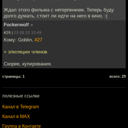
Ждал этого фильма с нетерпением. Теперь буду
долго думать, стоит ли идти на него в кино. :(
Fockerwolf
»
#29 |
03.08.10 10:49
Кому: Goblin,
#27
> эпиляции членов
Скорее, купирования.
cтраницы: 1
всего: 29
полезные ссылки
Канал в Telegram
Канал в MAX
Группа в Контакте