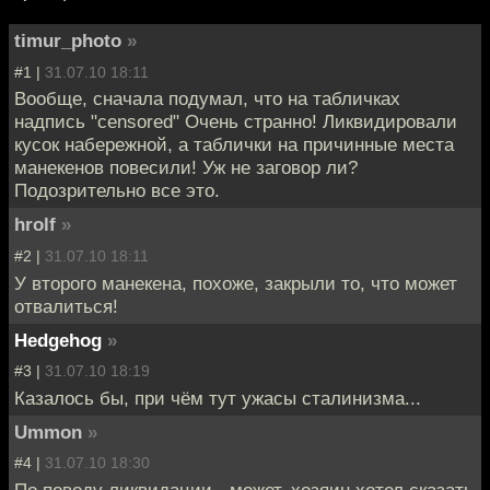
timur_photo
»
#1 |
31.07.10 18:11
Вообще, сначала подумал, что на табличках
надпись "censored" Очень странно! Ликвидировали
кусок набережной, а таблички на причинные места
манекенов повесили! Уж не заговор ли?
Подозрительно все это.
hrolf
»
#2 |
31.07.10 18:11
У второго манекена, похоже, закрыли то, что может
отвалиться!
Hedgehog
»
#3 |
31.07.10 18:19
Казалось бы, при чём тут ужасы сталинизма...
Ummon
»
#4 |
31.07.10 18:30
По поводу ликвидации - может, хозяин хотел сказать