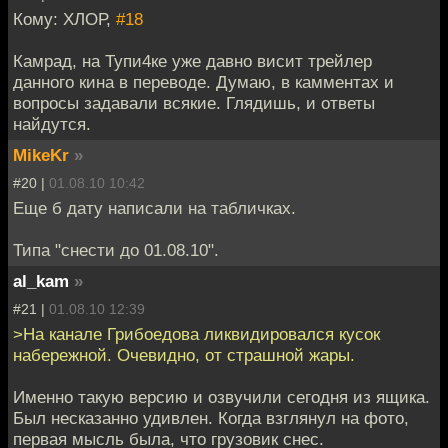
Кому: ХЛОР,
#18
Камрад, на Тупи4ке уже давно висит трейлер
данного кина в переводе. Думаю, в камментах и
вопросы задавали всякие. Глядишь, и ответы
найдутся.
MikeKr
»
#20 |
01.08.10 10:42
Еще б дату написали на табличках.
Типа "снести до 01.08.10".
al_kam
»
#21 |
01.08.10 12:39
>На канале Грибоедова ликвидировался кусок
набережной. Очевидно, от страшной жары.
Именно такую версию и озвучили сегодня из ящика.
Был несказанно удивлен. Когда взглянул на фото,
первая мысль была, что грузовик снес.