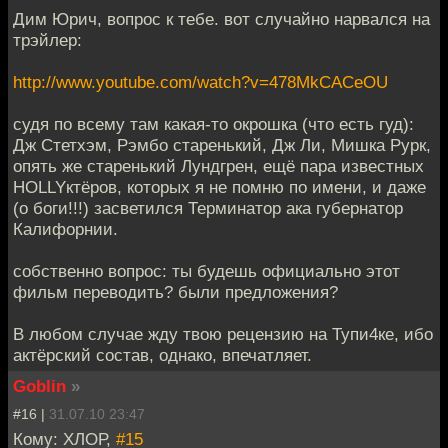
Дим Юрич, вопрос к тебе. вот случайно нарвался на
трэйлер:
http://www.youtube.com/watch?v=478MkCACeOU
судя по всему там какая-то окрошка (что есть гуд):
Дж Стетхэм, Рэмбо старенький, Дж Ли, Мишка Рурк,
опять же старенький Лундгрен, ещё пара известных
HOLLYктёров, которых я не помню по имени, и даже
(о боги!!!) засветился Терминатор ака губернатор
Калифорнии.
собственно вопрос: ты будешь официально этот
фильм переводить? были предложения?
В любом случае жду твою рецензию на Тупи4ке, ибо
актёрский состав, однако, впечатляет.
Goblin
»
#16 |
31.07.10 23:47
Кому: ХЛОР,
#15