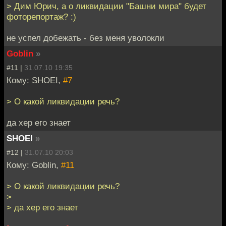
> Дим Юрич, а о ликвидации "Башни мира" будет
фоторепортаж? :)
не успел добежать - без меня уволокли
Goblin
»
#11 |
31.07.10 19:35
Кому: SHOEI,
#7
> О какой ликвидации речь?
да хер его знает
SHOEI
»
#12 |
31.07.10 20:03
Кому: Goblin,
#11
> О какой ликвидации речь?
>
> да хер его знает