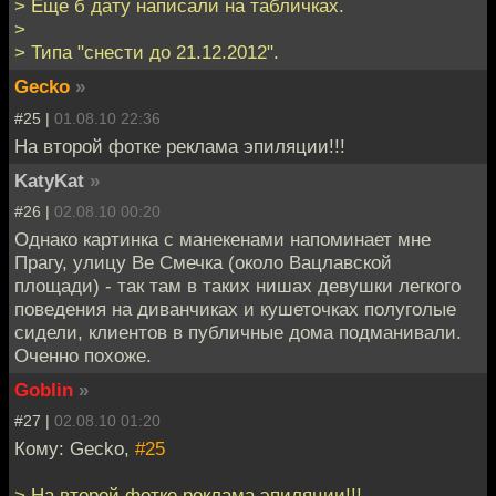
> Еще б дату написали на табличках.
>
> Типа "снести до 21.12.2012".
Gecko
»
#25 |
01.08.10 22:36
На второй фотке реклама эпиляции!!!
KatyKat
»
#26 |
02.08.10 00:20
Однако картинка с манекенами напоминает мне
Прагу, улицу Ве Смечка (около Вацлавской
площади) - так там в таких нишах девушки легкого
поведения на диванчиках и кушеточках полуголые
сидели, клиентов в публичные дома подманивали.
Оченно похоже.
Goblin
»
#27 |
02.08.10 01:20
Кому: Gecko,
#25
> На второй фотке реклама эпиляции!!!