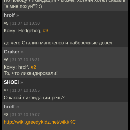
"а мне похуй"? :)
hrolf
»
#5 |
31.07.10 18:30
Кому: Hedgehog,
#3
до чего Сталин манекенов и набережные довел.
Graker
»
#6 |
31.07.10 18:31
Кому: hrolf,
#2
То, что ликвидировали!
SHOEI
»
#7 |
31.07.10 18:55
О какой ликвидации речь?
hrolf
»
#8 |
31.07.10 19:07
http://wiki.greedykidz.net/wiki/КС